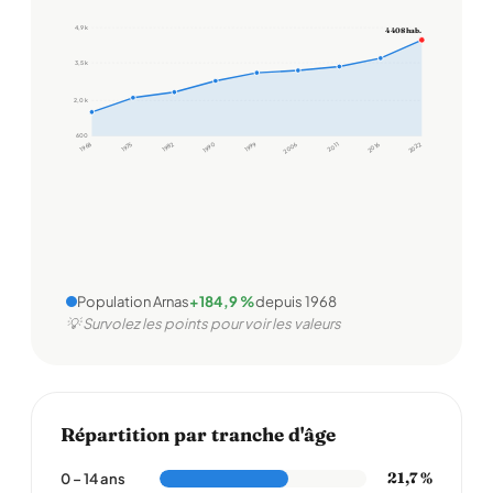
4,9 k
4 408 hab.
3,5 k
2,0 k
600
1968
1975
1982
1990
1999
2006
2011
2016
2022
Population Arnas
+184,9 %
depuis 1968
💡 Survolez les points pour voir les valeurs
Répartition par tranche d'âge
21,7 %
0 – 14 ans