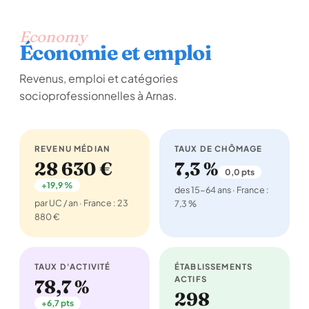
Economy
Économie et emploi
Revenus, emploi et catégories
socioprofessionnelles à Arnas.
REVENU MÉDIAN
TAUX DE CHÔMAGE
28 630 €
7,3 %
0,0 pts
+19,9 %
des 15-64 ans · France :
par UC / an · France : 23
7,3 %
880 €
TAUX D'ACTIVITÉ
ÉTABLISSEMENTS
ACTIFS
78,7 %
298
+6,7 pts