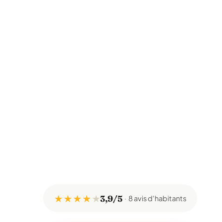
★ ★ ★ ★
★
3,9/5
8 avis d'habitants