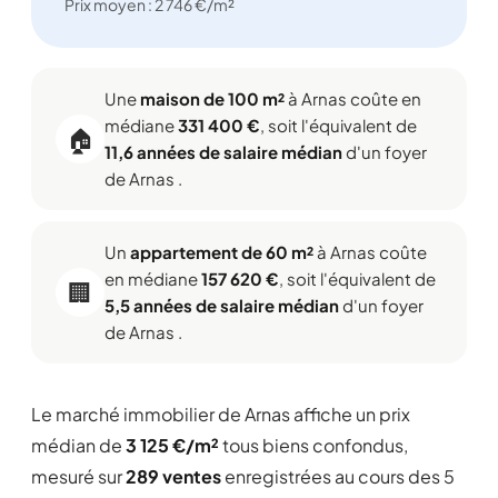
Prix moyen : 2 746 €/m²
Une
maison de 100 m²
à Arnas coûte en
médiane
331 400 €
, soit l'équivalent de
🏠
11,6 années de salaire médian
d'un foyer
de Arnas .
Un
appartement de 60 m²
à Arnas coûte
en médiane
157 620 €
, soit l'équivalent de
🏢
5,5 années de salaire médian
d'un foyer
de Arnas .
Le marché immobilier de Arnas affiche un prix
médian de
3 125 €/m²
tous biens confondus,
mesuré sur
289 ventes
enregistrées au cours des 5