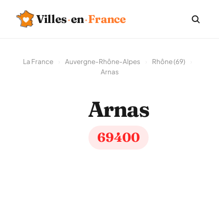
Villes
·
en
·
France
La France
›
Auvergne-Rhône-Alpes
›
Rhône (69)
›
Arnas
Arnas
69400