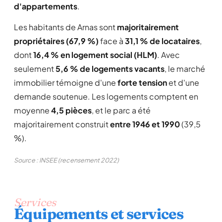
d'appartements
.
Les habitants de Arnas sont
majoritairement
propriétaires (67,9 %)
face à
31,1 % de locataires
,
dont
16,4 % en logement social (HLM)
. Avec
seulement
5,6 % de logements vacants
, le marché
immobilier témoigne d'une
forte tension
et d'une
demande soutenue. Les logements comptent en
moyenne
4,5 pièces
, et le parc a été
majoritairement construit
entre 1946 et 1990
(39,5
%).
Source : INSEE (recensement 2022)
Services
Équipements et services