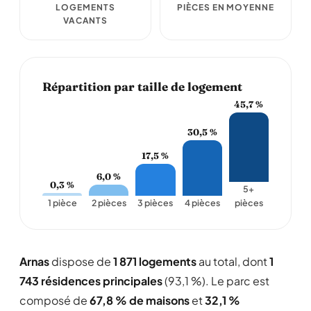
LOGEMENTS
PIÈCES EN MOYENNE
VACANTS
Répartition par taille de logement
45,7 %
30,5 %
17,5 %
6,0 %
0,3 %
5+
1 pièce
2 pièces
3 pièces
4 pièces
pièces
Arnas
dispose de
1 871 logements
au total, dont
1
743 résidences principales
(93,1 %). Le parc est
composé de
67,8 % de maisons
et
32,1 %