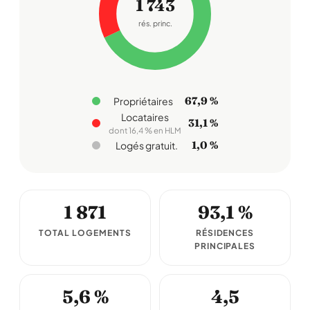
1 743
rés. princ.
67,9 %
Propriétaires
Locataires
31,1 %
dont 16,4 % en HLM
1,0 %
Logés gratuit.
1 871
93,1 %
TOTAL LOGEMENTS
RÉSIDENCES
PRINCIPALES
5,6 %
4,5