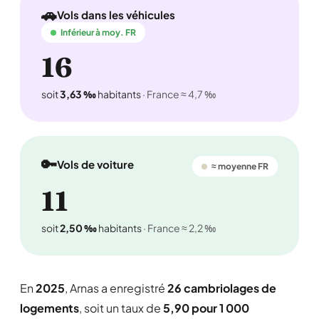
🚗
Vols dans les véhicules
Inférieur à moy. FR
16
soit
3,63 ‰
habitants
· France ≈ 4,7 ‰
🔑
Vols de voiture
≈ moyenne FR
11
soit
2,50 ‰
habitants
· France ≈ 2,2 ‰
En
2025
, Arnas a enregistré
26 cambriolages de
logements
, soit un taux de
5,90 pour 1 000