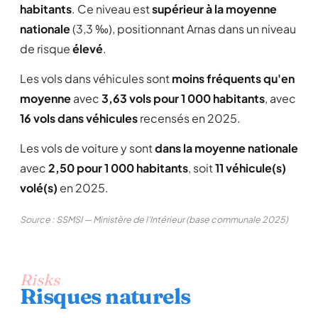
habitants
. Ce niveau est
supérieur à la moyenne
nationale
(3,3 ‰), positionnant Arnas dans un niveau
de risque
élevé
.
Les vols dans véhicules sont
moins fréquents qu'en
moyenne
avec
3,63 vols pour 1 000 habitants
, avec
16 vols dans véhicules
recensés en 2025.
Les vols de voiture y sont
dans la moyenne nationale
avec
2,50 pour 1 000 habitants
, soit
11 véhicule(s)
volé(s)
en 2025.
Source : SSMSI — Ministère de l'Intérieur (base communale 2025)
Risks
Risques naturels