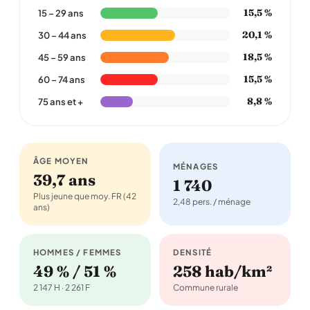
15,5 %
15 – 29 ans
20,1 %
30 – 44 ans
18,5 %
45 – 59 ans
15,5 %
60 – 74 ans
8,8 %
75 ans et +
ÂGE MOYEN
MÉNAGES
39,7 ans
1 740
Plus jeune que moy. FR (42
2,48 pers. / ménage
ans)
HOMMES / FEMMES
DENSITÉ
49 % / 51 %
258 hab/km²
2 147 H · 2 261 F
Commune rurale