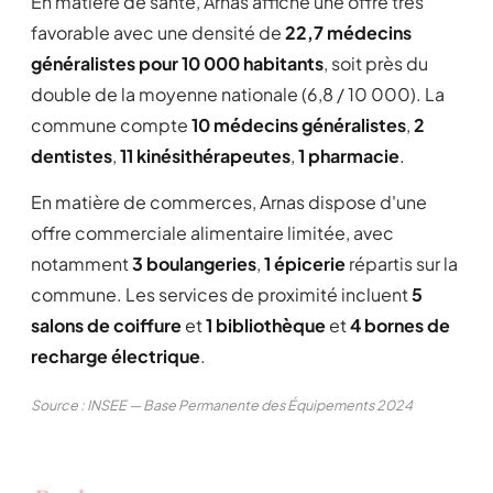
En matière de santé, Arnas affiche une offre très
favorable avec une densité de
22,7 médecins
généralistes pour 10 000 habitants
, soit près du
double de la moyenne nationale (6,8 / 10 000). La
commune compte
10 médecins généralistes
,
2
dentistes
,
11 kinésithérapeutes
,
1 pharmacie
.
En matière de commerces, Arnas dispose d'une
offre commerciale alimentaire limitée, avec
notamment
3 boulangeries
,
1 épicerie
répartis sur la
commune. Les services de proximité incluent
5
salons de coiffure
et
1 bibliothèque
et
4 bornes de
recharge électrique
.
Source : INSEE — Base Permanente des Équipements 2024