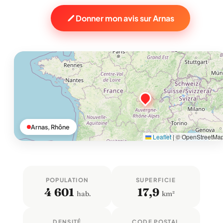
Donner mon avis sur Arnas
Arnas, Rhône
Leaflet
|
© OpenStreetMa
POPULATION
SUPERFICIE
4 601
17,9
hab.
km²
DENSITÉ
CODE POSTAL