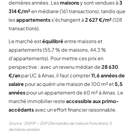
dernières années. Les
maisons
y sont vendues à
3
314 €/m²
en médiane (161 transactions), tandis que
les
appartements
s'échangent à
2 627 €/m²
(128
transactions).
Le marché est
équilibré
entre maisons et
appartements (55,7 % de maisons, 44,3 %
d'appartements). Pour mettre ces prix en
perspective : avec un revenu médian de
28 630
€/an
par UC à Arnas, il faut compter
11,6 années de
salaire
pour acquérir une maison de 100 m² et
5,5
années
pour un appartement de 60 m² à Arnas. Le
marché immobilier reste
accessible aux primo-
accédants
avec un effort financier raisonnable.
Source : DGFiP — DVF (Demandes de Valeurs Foncières), 5
dernières années