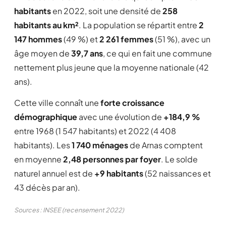
habitants
en 2022, soit une densité de
258
habitants au km²
. La population se répartit entre
2
147 hommes
(49 %) et
2 261 femmes
(51 %), avec un
âge moyen de
39,7 ans
, ce qui en fait une commune
nettement plus jeune que la moyenne nationale (42
ans).
Cette ville connaît une
forte croissance
démographique
avec une évolution de
+184,9 %
entre 1968 (1 547 habitants) et 2022 (4 408
habitants). Les
1 740 ménages
de Arnas comptent
en moyenne
2,48 personnes par foyer
. Le solde
naturel annuel est de
+9 habitants
(52 naissances et
43 décès par an).
Sources : INSEE (recensement 2022)