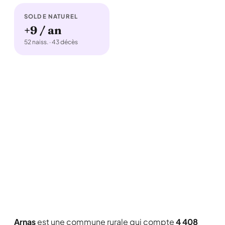
SOLDE NATUREL
+9 / an
52 naiss. · 43 décès
Arnas
est une commune rurale qui compte
4 408