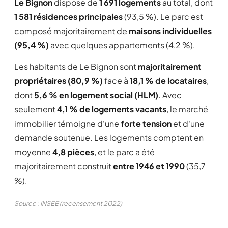
Le Bignon
dispose de
1 691 logements
au total, dont
1 581 résidences principales
(93,5 %). Le parc est
composé majoritairement de
maisons individuelles
(95,4 %)
avec quelques appartements (4,2 %).
Les habitants de Le Bignon sont
majoritairement
propriétaires (80,9 %)
face à
18,1 % de locataires
,
dont
5,6 % en logement social (HLM)
. Avec
seulement
4,1 % de logements vacants
, le marché
immobilier témoigne d'une
forte tension
et d'une
demande soutenue. Les logements comptent en
moyenne
4,8 pièces
, et le parc a été
majoritairement construit
entre 1946 et 1990
(35,7
%).
Source : INSEE (recensement 2022)