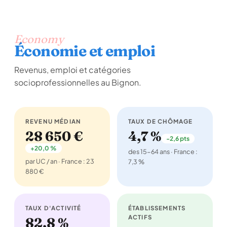
Economy
Économie et emploi
Revenus, emploi et catégories
socioprofessionnelles au Bignon.
REVENU MÉDIAN
TAUX DE CHÔMAGE
28 650 €
4,7 %
-2,6 pts
+20,0 %
des 15-64 ans · France :
par UC / an · France : 23
7,3 %
880 €
TAUX D'ACTIVITÉ
ÉTABLISSEMENTS
ACTIFS
82,8 %