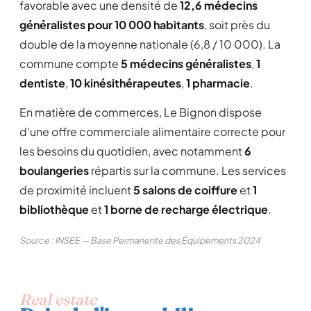
favorable avec une densité de
12,6 médecins
généralistes pour 10 000 habitants
, soit près du
double de la moyenne nationale (6,8 / 10 000). La
commune compte
5 médecins généralistes
,
1
dentiste
,
10 kinésithérapeutes
,
1 pharmacie
.
En matière de commerces, Le Bignon dispose
d'une offre commerciale alimentaire correcte pour
les besoins du quotidien, avec notamment
6
boulangeries
répartis sur la commune. Les services
de proximité incluent
5 salons de coiffure
et
1
bibliothèque
et
1 borne de recharge électrique
.
Source : INSEE — Base Permanente des Équipements 2024
Real estate