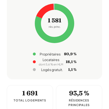
1 581
rés. princ.
80,9 %
Propriétaires
Locataires
18,1 %
dont 5,6 % en HLM
1,1 %
Logés gratuit.
1 691
93,5 %
TOTAL LOGEMENTS
RÉSIDENCES
PRINCIPALES