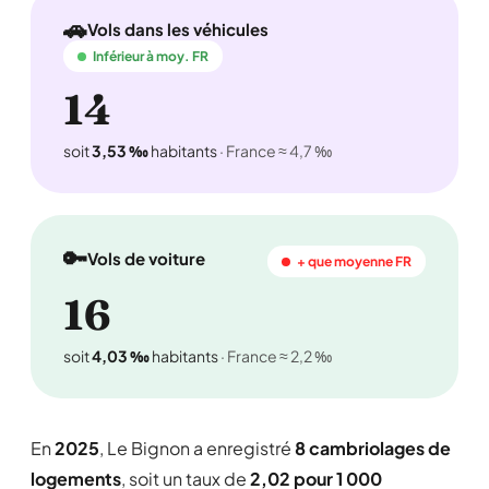
🚗
Vols dans les véhicules
Inférieur à moy. FR
14
soit
3,53 ‰
habitants
· France ≈ 4,7 ‰
🔑
Vols de voiture
+ que moyenne FR
16
soit
4,03 ‰
habitants
· France ≈ 2,2 ‰
En
2025
, Le Bignon a enregistré
8 cambriolages de
logements
, soit un taux de
2,02 pour 1 000