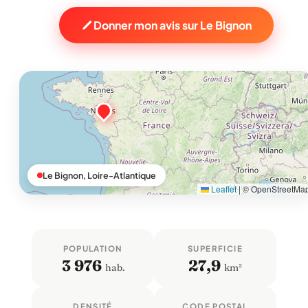
Donner mon avis sur Le Bignon
Le Bignon, Loire-Atlantique
Leaflet
|
© OpenStreetMa
POPULATION
SUPERFICIE
3 976
27,9
hab.
km²
DENSITÉ
CODE POSTAL