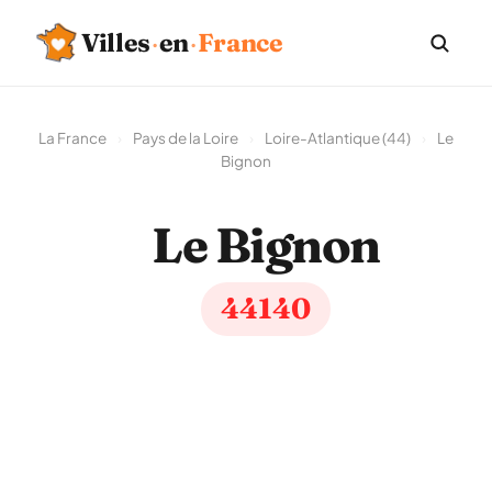
Villes
·
en
·
France
La France
›
Pays de la Loire
›
Loire-Atlantique (44)
›
Le
Bignon
Le Bignon
44140