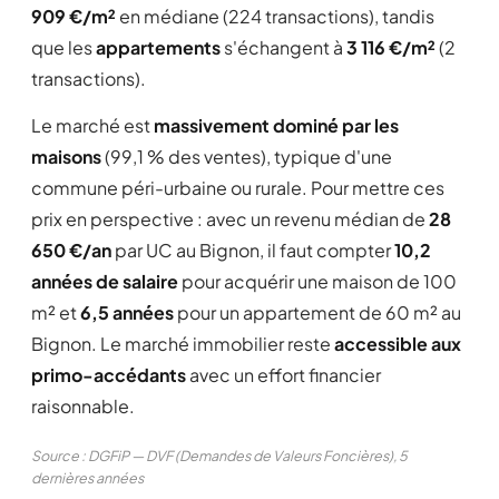
909 €/m²
en médiane (224 transactions), tandis
que les
appartements
s'échangent à
3 116 €/m²
(2
transactions).
Le marché est
massivement dominé par les
maisons
(99,1 % des ventes), typique d'une
commune péri-urbaine ou rurale. Pour mettre ces
prix en perspective : avec un revenu médian de
28
650 €/an
par UC au Bignon, il faut compter
10,2
années de salaire
pour acquérir une maison de 100
m² et
6,5 années
pour un appartement de 60 m² au
Bignon. Le marché immobilier reste
accessible aux
primo-accédants
avec un effort financier
raisonnable.
Source : DGFiP — DVF (Demandes de Valeurs Foncières), 5
dernières années