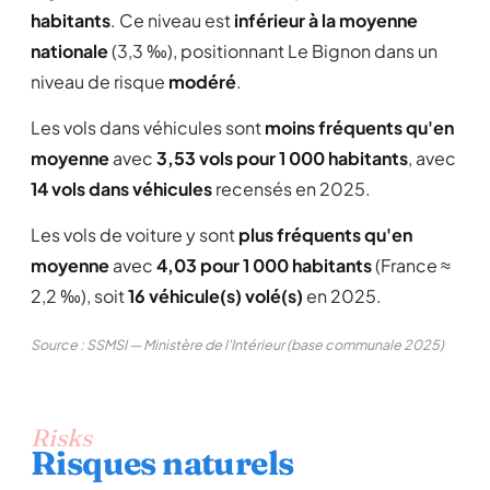
habitants
. Ce niveau est
inférieur à la moyenne
nationale
(3,3 ‰), positionnant Le Bignon dans un
niveau de risque
modéré
.
Les vols dans véhicules sont
moins fréquents qu'en
moyenne
avec
3,53 vols pour 1 000 habitants
, avec
14 vols dans véhicules
recensés en 2025.
Les vols de voiture y sont
plus fréquents qu'en
moyenne
avec
4,03 pour 1 000 habitants
(France ≈
2,2 ‰), soit
16 véhicule(s) volé(s)
en 2025.
Source : SSMSI — Ministère de l'Intérieur (base communale 2025)
Risks
Risques naturels