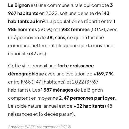
Le Bignon
est une commune rurale qui compte
3
967 habitants
en 2022, soit une densité de
143
habitants au km²
. La population se répartit entre
1
985 hommes
(50 %) et
1 982 femmes
(50 %), avec
un âge moyen de
38,7 ans
, ce qui en fait une
commune nettement plus jeune que la moyenne
nationale (42 ans).
Cette ville connaît une
forte croissance
démographique
avec une évolution de
+169,7 %
entre 1968 (1 471 habitants) et 2022 (3 967
habitants). Les
1 587 ménages
de Le Bignon
comptent en moyenne
2,47 personnes par foyer
.
Le solde naturel annuel est de
+32 habitants
(48
naissances et 16 décès par an).
Sources : INSEE (recensement 2022)