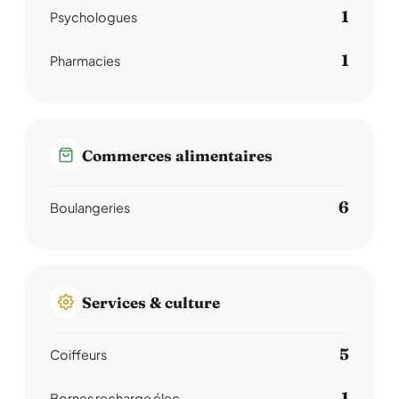
1
Psychologues
1
Pharmacies
Commerces alimentaires
6
Boulangeries
Services & culture
5
Coiffeurs
1
Bornes recharge élec.