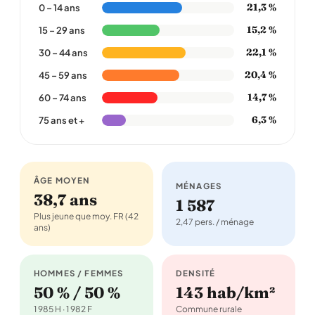
21,3 %
0 – 14 ans
15,2 %
15 – 29 ans
22,1 %
30 – 44 ans
20,4 %
45 – 59 ans
14,7 %
60 – 74 ans
6,3 %
75 ans et +
ÂGE MOYEN
MÉNAGES
38,7 ans
1 587
Plus jeune que moy. FR (42
2,47 pers. / ménage
ans)
HOMMES / FEMMES
DENSITÉ
50 % / 50 %
143 hab/km²
1 985 H · 1 982 F
Commune rurale