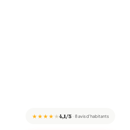
★ ★ ★ ★
★
4,1/5
8 avis d'habitants