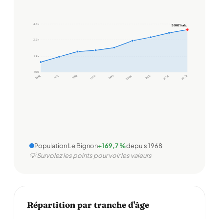
4,4 k
3 967 hab.
3,2 k
1,9 k
700
1968
1975
1982
1990
1999
2006
2011
2016
2022
Population Le Bignon
+169,7 %
depuis 1968
💡 Survolez les points pour voir les valeurs
Répartition par tranche d'âge