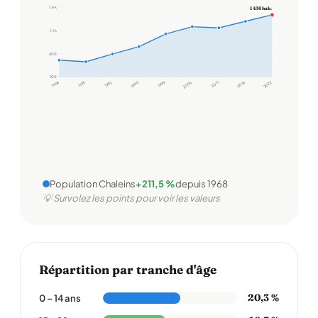
1,6 k
1 436 hab.
1,1 k
600
100
1968
1975
1982
1990
1999
2006
2011
2016
2022
Population Chaleins
+211,5 %
depuis 1968
💡 Survolez les points pour voir les valeurs
Répartition par tranche d'âge
20,3 %
0 – 14 ans