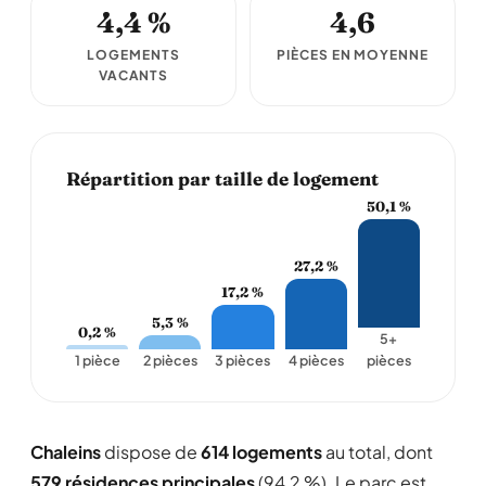
4,4 %
4,6
LOGEMENTS
PIÈCES EN MOYENNE
VACANTS
Répartition par taille de logement
50,1 %
27,2 %
17,2 %
5,3 %
0,2 %
5+
1 pièce
2 pièces
3 pièces
4 pièces
pièces
Chaleins
dispose de
614 logements
au total, dont
579 résidences principales
(94,2 %). Le parc est