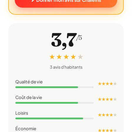
3,7
/5
★ ★ ★ ★
★
3 avis d'habitants
Qualité de vie
★ ★ ★ ★
★
Coût de la vie
★ ★ ★ ★
★
Loisirs
★ ★ ★ ★
★
Économie
★ ★ ★ ★
★