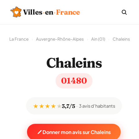
Villes
·
en
·
France
La France
›
Auvergne-Rhône-Alpes
›
Ain (01)
›
Chaleins
Chaleins
01480
★ ★ ★ ★
★
3,7/5
3 avis d'habitants
Donner mon avis sur Chaleins