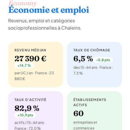
Economy
Économie et emploi
Revenus, emploi et catégories
socioprofessionnelles à Chaleins.
REVENU MÉDIAN
TAUX DE CHÔMAGE
27 390 €
6,5 %
-0,8 pts
+14,7 %
des 15-64 ans · France :
par UC / an · France : 23
7,3 %
880 €
TAUX D'ACTIVITÉ
ÉTABLISSEMENTS
ACTIFS
82,9 %
60
+10,9 pts
entreprises et
actifs / 15-64 ans ·
commerces
France : 72,0 %