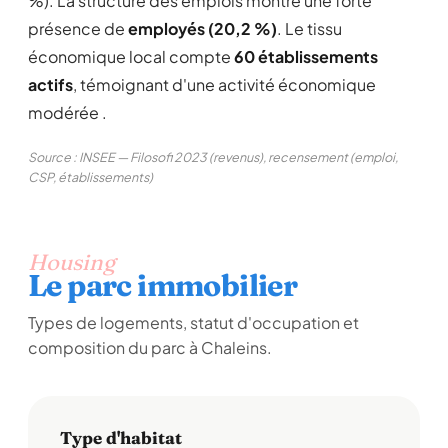
%). La structure des emplois montre une forte
présence de
employés (20,2 %)
. Le tissu
économique local compte
60 établissements
actifs
, témoignant d'une activité économique
modérée .
Source : INSEE — Filosofi 2023 (revenus), recensement (emploi,
CSP, établissements)
Housing
Le parc immobilier
Types de logements, statut d'occupation et
composition du parc à Chaleins.
Type d'habitat