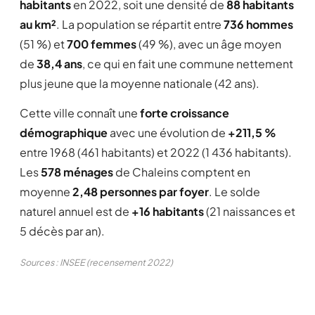
habitants
en 2022, soit une densité de
88 habitants
au km²
. La population se répartit entre
736 hommes
(51 %) et
700 femmes
(49 %), avec un âge moyen
de
38,4 ans
, ce qui en fait une commune nettement
plus jeune que la moyenne nationale (42 ans).
Cette ville connaît une
forte croissance
démographique
avec une évolution de
+211,5 %
entre 1968 (461 habitants) et 2022 (1 436 habitants).
Les
578 ménages
de Chaleins comptent en
moyenne
2,48 personnes par foyer
. Le solde
naturel annuel est de
+16 habitants
(21 naissances et
5 décès par an).
Sources : INSEE (recensement 2022)