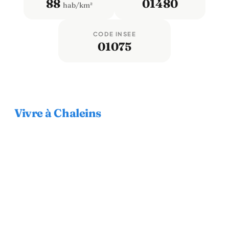
88
01480
hab/km²
CODE INSEE
01075
Vivre à Chaleins