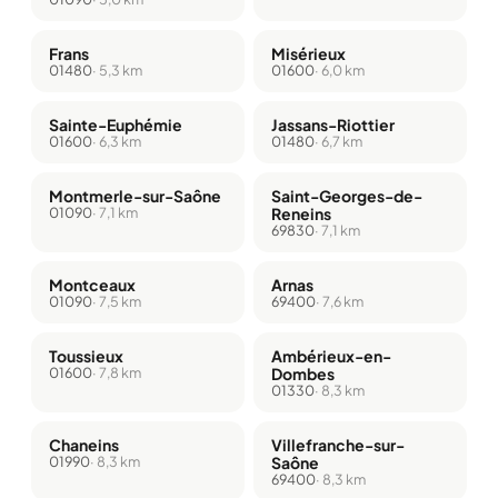
Frans
Misérieux
01480
· 5,3 km
01600
· 6,0 km
Sainte-Euphémie
Jassans-Riottier
01600
· 6,3 km
01480
· 6,7 km
Montmerle-sur-Saône
Saint-Georges-de-
01090
· 7,1 km
Reneins
69830
· 7,1 km
Montceaux
Arnas
01090
· 7,5 km
69400
· 7,6 km
Toussieux
Ambérieux-en-
01600
· 7,8 km
Dombes
01330
· 8,3 km
Chaneins
Villefranche-sur-
01990
· 8,3 km
Saône
69400
· 8,3 km