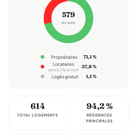
579
rés. princ.
71,1 %
Propriétaires
Locataires
27,8 %
dont 6,7 % en HLM
1,1 %
Logés gratuit.
614
94,2 %
TOTAL LOGEMENTS
RÉSIDENCES
PRINCIPALES