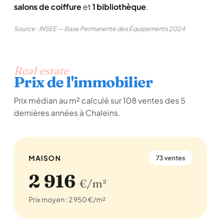
salons de coiffure
et
1 bibliothèque
.
Source : INSEE — Base Permanente des Équipements 2024
Real estate
Prix de l'immobilier
Prix médian au m² calculé sur 108 ventes des 5
dernières années à Chaleins.
MAISON
73 ventes
2 916
€/m²
Prix moyen : 2 950 €/m²