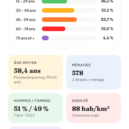
16,3 %
15 – 29 ans
21,1 %
30 – 44 ans
22,7 %
45 – 59 ans
15,2 %
60 – 74 ans
4,4 %
75 ans et +
ÂGE MOYEN
MÉNAGES
38,4 ans
578
Plus jeune que moy. FR (42
2,48 pers. / ménage
ans)
HOMMES / FEMMES
DENSITÉ
51 % / 49 %
88 hab/km²
736 H · 700 F
Commune rurale