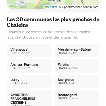
Leaflet
|
© OpenStreetMap contributors
Les 20 communes les plus proches de
Chaleins
Cliquez sur une commune pour voir sa fiche complète
(avis, statistiques, immobilier, démographie).
Villeneuve
Messimy-sur-Saône
01480
· 2,5 km
01480
· 3,7 km
Ars-sur-Formans
Fareins
01480
· 3,9 km
01480
· 4,2 km
Lurcy
Savigneux
01090
· 4,2 km
01480
· 4,6 km
AMAREINS
Beauregard
FRANCHELEINS
01480
· 5,3 km
CESSEINS
01090
· 5,0 km