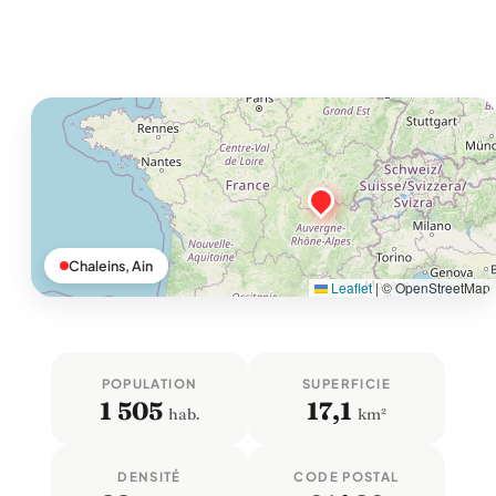
Chaleins, Ain
Leaflet
|
© OpenStreetMap
POPULATION
SUPERFICIE
1 505
17,1
hab.
km²
DENSITÉ
CODE POSTAL