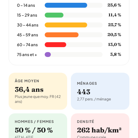
25,6 %
0 – 14 ans
11,4 %
15 – 29 ans
25,7 %
30 – 44 ans
20,5 %
45 – 59 ans
13,0 %
60 – 74 ans
3,8 %
75 ans et +
ÂGE MOYEN
MÉNAGES
36,4 ans
443
Plus jeune que moy. FR (42
2,77 pers. / ménage
ans)
HOMMES / FEMMES
DENSITÉ
50 % / 50 %
262 hab/km²
617 H · 611 F
Commune rurale