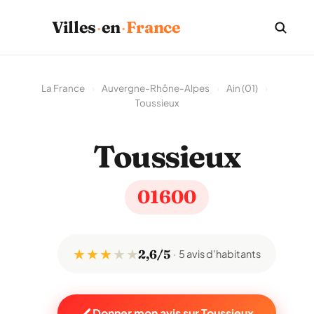
Villes
·
en
·
France
La France
›
Auvergne-Rhône-Alpes
›
Ain (01)
›
Toussieux
Toussieux
01600
★ ★ ★
★
★
2,6/5
5 avis d'habitants
Donner mon avis sur Toussieux