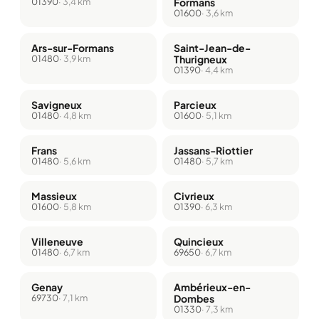
01390
· 3,4 km
Formans
01600
· 3,6 km
Ars-sur-Formans
Saint-Jean-de-
01480
· 3,9 km
Thurigneux
01390
· 4,4 km
Savigneux
Parcieux
01480
· 4,8 km
01600
· 5,1 km
Frans
Jassans-Riottier
01480
· 5,6 km
01480
· 5,7 km
Massieux
Civrieux
01600
· 5,8 km
01390
· 6,3 km
Villeneuve
Quincieux
01480
· 6,7 km
69650
· 6,7 km
Genay
Ambérieux-en-
69730
· 7,1 km
Dombes
01330
· 7,3 km