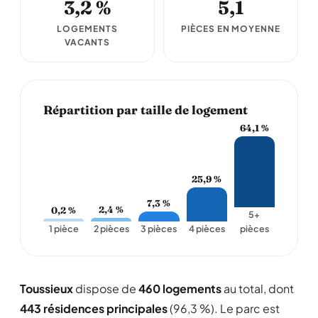
3,2 %
5,1
LOGEMENTS
PIÈCES EN MOYENNE
VACANTS
Répartition par taille de logement
64,1 %
25,9 %
7,3 %
2,4 %
0,2 %
5+
1 pièce
2 pièces
3 pièces
4 pièces
pièces
Toussieux
dispose de
460 logements
au total, dont
443 résidences principales
(96,3 %). Le parc est