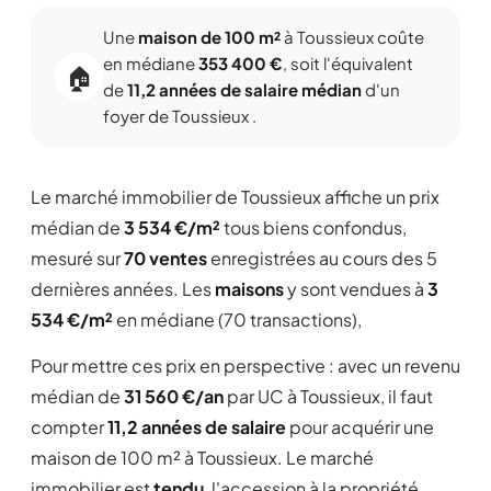
Une
maison de 100 m²
à Toussieux coûte
en médiane
353 400 €
, soit l'équivalent
🏠
de
11,2 années de salaire médian
d'un
foyer de Toussieux .
Le marché immobilier de Toussieux affiche un prix
médian de
3 534 €/m²
tous biens confondus,
mesuré sur
70 ventes
enregistrées au cours des 5
dernières années. Les
maisons
y sont vendues à
3
534 €/m²
en médiane (70 transactions),
Pour mettre ces prix en perspective : avec un revenu
médian de
31 560 €/an
par UC à Toussieux, il faut
compter
11,2 années de salaire
pour acquérir une
maison de 100 m² à Toussieux. Le marché
immobilier est
tendu
, l'accession à la propriété