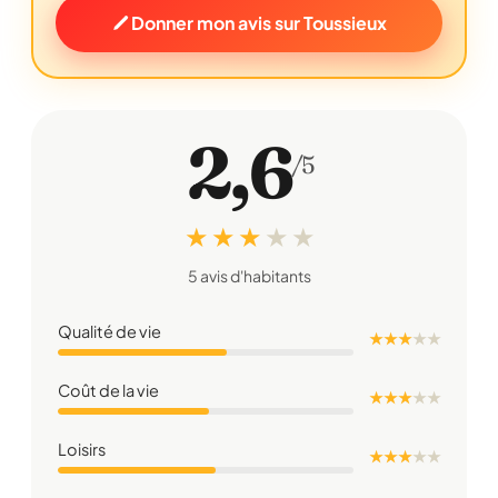
Donner mon avis sur Toussieux
2,6
/5
★ ★ ★
★
★
5 avis d'habitants
Qualité de vie
★ ★ ★
★
★
Coût de la vie
★ ★ ★
★
★
Loisirs
★ ★ ★
★
★