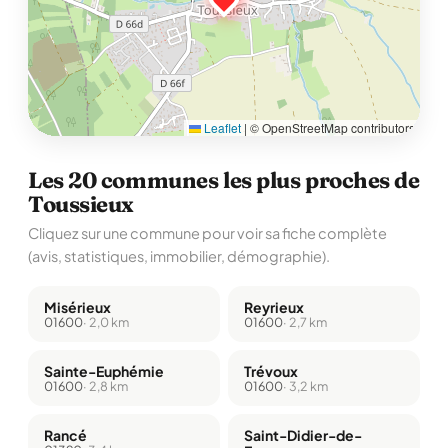
Leaflet
|
© OpenStreetMap contributors
Les 20 communes les plus proches de
Toussieux
Cliquez sur une commune pour voir sa fiche complète
(avis, statistiques, immobilier, démographie).
Misérieux
Reyrieux
01600
· 2,0 km
01600
· 2,7 km
Sainte-Euphémie
Trévoux
01600
· 2,8 km
01600
· 3,2 km
Rancé
Saint-Didier-de-