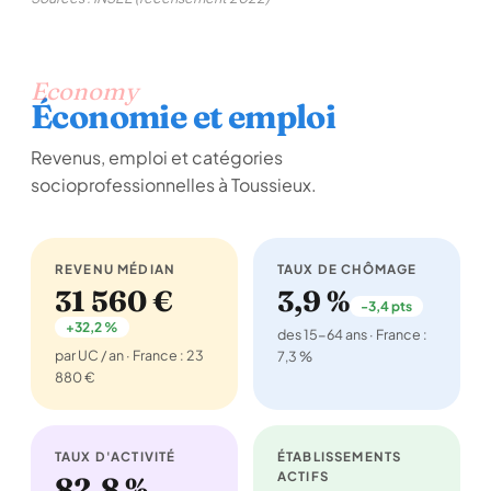
Economy
Économie et emploi
Revenus, emploi et catégories
socioprofessionnelles à Toussieux.
REVENU MÉDIAN
TAUX DE CHÔMAGE
31 560 €
3,9 %
-3,4 pts
+32,2 %
des 15-64 ans · France :
par UC / an · France : 23
7,3 %
880 €
TAUX D'ACTIVITÉ
ÉTABLISSEMENTS
ACTIFS
82,8 %