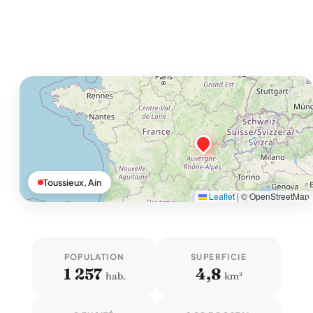
Toussieux, Ain
Leaflet
|
© OpenStreetMap
POPULATION
SUPERFICIE
1 257
4,8
hab.
km²