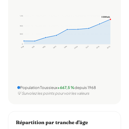
1,4 k
1 228 hab.
900
500
0
1968
1975
1982
1990
1999
2006
2011
2016
2022
Population Toussieux
+667,5 %
depuis 1968
💡 Survolez les points pour voir les valeurs
Répartition par tranche d'âge