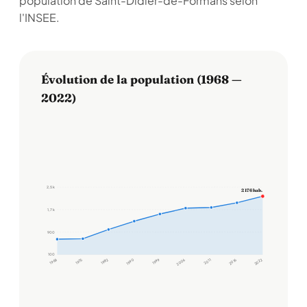
population de Saint-Didier-de-Formans selon
l'INSEE.
Évolution de la population (1968 —
2022)
2,5 k
2 176 hab.
1,7 k
900
100
1968
1975
1982
1990
1999
2006
2011
2016
2022