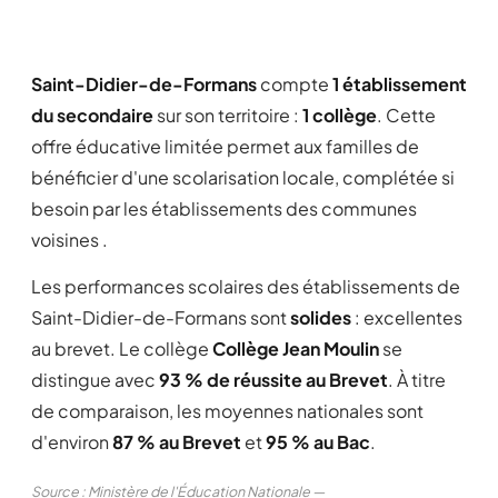
Saint-Didier-de-Formans
compte
1 établissement
du secondaire
sur son territoire :
1 collège
. Cette
offre éducative limitée permet aux familles de
bénéficier d'une scolarisation locale, complétée si
besoin par les établissements des communes
voisines .
Les performances scolaires des établissements de
Saint-Didier-de-Formans sont
solides
: excellentes
au brevet. Le collège
Collège Jean Moulin
se
distingue avec
93 % de réussite au Brevet
. À titre
de comparaison, les moyennes nationales sont
d'environ
87 % au Brevet
et
95 % au Bac
.
Source : Ministère de l'Éducation Nationale —