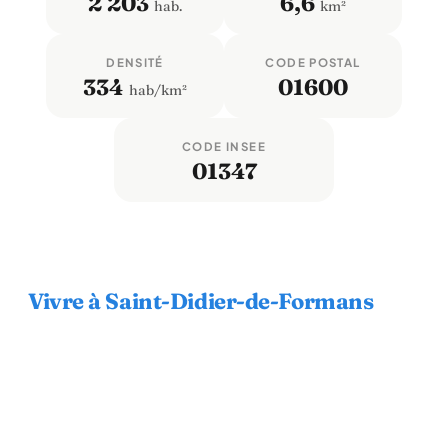
2 203
6,6
hab.
km²
DENSITÉ
CODE POSTAL
334
01600
hab/km²
CODE INSEE
01347
Vivre à Saint-Didier-de-Formans