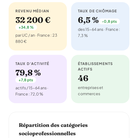
REVENU MÉDIAN
TAUX DE CHÔMAGE
32 200 €
6,5 %
-0,8 pts
+34,8 %
des 15-64 ans · France :
par UC / an · France : 23
7,3 %
880 €
TAUX D'ACTIVITÉ
ÉTABLISSEMENTS
ACTIFS
79,8 %
46
+7,8 pts
entreprises et
actifs / 15-64 ans ·
commerces
France : 72,0 %
Répartition des catégories
socioprofessionnelles