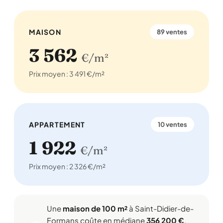
MAISON
89 ventes
3 562
€/m²
Prix moyen : 3 491 €/m²
APPARTEMENT
10 ventes
1 922
€/m²
Prix moyen : 2 326 €/m²
Une
maison de 100 m²
à Saint-Didier-de-
Formans coûte en médiane
356 200 €
,