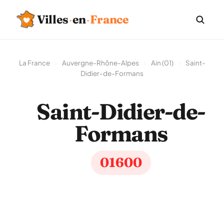
Villes
·
en
·
France
La France
›
Auvergne-Rhône-Alpes
›
Ain (01)
›
Saint-
Didier-de-Formans
Saint-Didier-de-
Formans
01600