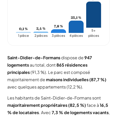
25,1 %
7,8 %
2,4 %
0,1 %
5+
1 pièce
2 pièces
3 pièces
4 pièces
pièces
Saint-Didier-de-Formans
dispose de
947
logements
au total, dont
865 résidences
principales
(91,3 %). Le parc est composé
majoritairement de
maisons individuelles (87,7 %)
avec quelques appartements (12,2 %).
Les habitants de Saint-Didier-de-Formans sont
majoritairement propriétaires (82,5 %)
face à
16,5
% de locataires
. Avec
7,3 % de logements vacants
,