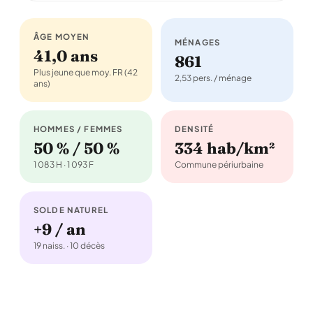
ÂGE MOYEN
MÉNAGES
41,0 ans
861
Plus jeune que moy. FR (42
2,53 pers. / ménage
ans)
HOMMES / FEMMES
DENSITÉ
50 % / 50 %
334 hab/km²
1 083 H · 1 093 F
Commune périurbaine
SOLDE NATUREL
+9 / an
19 naiss. · 10 décès