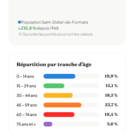
Population Saint-Didier-de-Formans
+235,8 %
depuis 1968
💡 Survolez les points pour voir les valeurs
Répartition par tranche d'âge
19,9 %
0 – 14 ans
13,1 %
15 – 29 ans
18,3 %
30 – 44 ans
23,7 %
45 – 59 ans
19,4 %
60 – 74 ans
5,6 %
75 ans et +