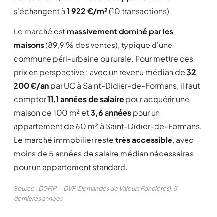
s'échangent à
1 922 €/m²
(10 transactions).
Le marché est
massivement dominé par les
maisons
(89,9 % des ventes), typique d'une
commune péri-urbaine ou rurale. Pour mettre ces
prix en perspective : avec un revenu médian de
32
200 €/an
par UC à Saint-Didier-de-Formans, il faut
compter
11,1 années de salaire
pour acquérir une
maison de 100 m² et
3,6 années
pour un
appartement de 60 m² à Saint-Didier-de-Formans.
Le marché immobilier reste
très accessible
, avec
moins de 5 années de salaire médian nécessaires
pour un appartement standard.
Source : DGFiP — DVF (Demandes de Valeurs Foncières), 5
dernières années