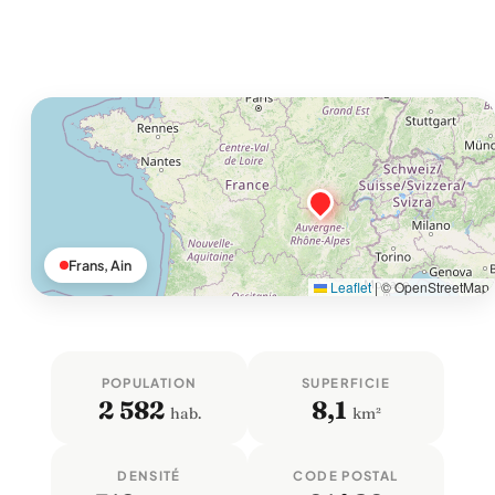
Frans, Ain
Leaflet
|
© OpenStreetMap
POPULATION
SUPERFICIE
2 582
8,1
hab.
km²
DENSITÉ
CODE POSTAL