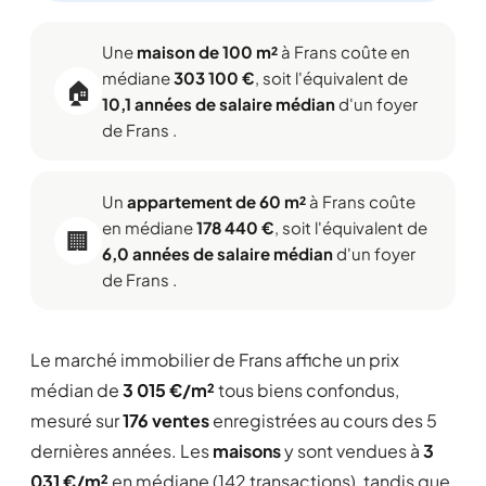
Une
maison de 100 m²
à Frans coûte en
médiane
303 100 €
, soit l'équivalent de
🏠
10,1 années de salaire médian
d'un foyer
de Frans .
Un
appartement de 60 m²
à Frans coûte
en médiane
178 440 €
, soit l'équivalent de
🏢
6,0 années de salaire médian
d'un foyer
de Frans .
Le marché immobilier de Frans affiche un prix
médian de
3 015 €/m²
tous biens confondus,
mesuré sur
176 ventes
enregistrées au cours des 5
dernières années. Les
maisons
y sont vendues à
3
031 €/m²
en médiane (142 transactions), tandis que