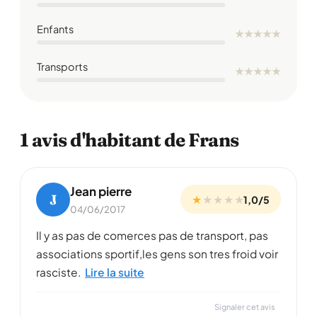
Enfants
★
★
★
★
★
Transports
★
★
★
★
★
1 avis d'habitant de Frans
Jean pierre
J
★
★
★
★
★
1,0/5
04/06/2017
Il y as pas de comerces pas de transport, pas
associations sportif,les gens son tres froid voir
rasciste.
Lire la suite
Signaler cet avis