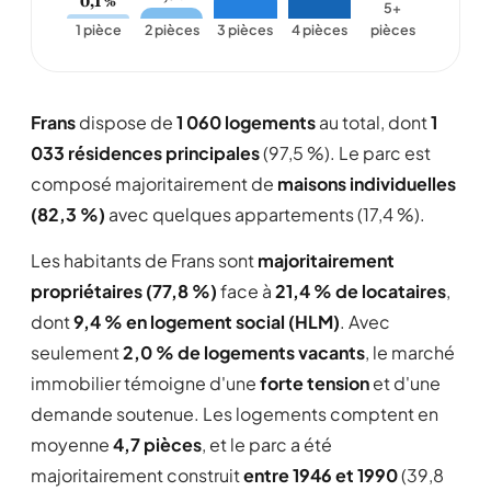
0,1 %
5+
1 pièce
2 pièces
3 pièces
4 pièces
pièces
Frans
dispose de
1 060 logements
au total, dont
1
033 résidences principales
(97,5 %). Le parc est
composé majoritairement de
maisons individuelles
(82,3 %)
avec quelques appartements (17,4 %).
Les habitants de Frans sont
majoritairement
propriétaires (77,8 %)
face à
21,4 % de locataires
,
dont
9,4 % en logement social (HLM)
. Avec
seulement
2,0 % de logements vacants
, le marché
immobilier témoigne d'une
forte tension
et d'une
demande soutenue. Les logements comptent en
moyenne
4,7 pièces
, et le parc a été
majoritairement construit
entre 1946 et 1990
(39,8