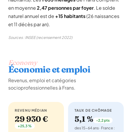
en moyenne
2,47 personnes par foyer
. Le solde
naturel annuel est de
+15 habitants
(26 naissances
et 11 décès par an).
Sources : INSEE (recensement 2022)
Economy
Économie et emploi
Revenus, emploi et catégories
socioprofessionnelles à Frans.
REVENU MÉDIAN
TAUX DE CHÔMAGE
29 930 €
5,1 %
-2,2 pts
+25,3 %
des 15-64 ans · France :