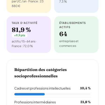
par UC / an · France : 23
7,3 %
880 €
TAUX D'ACTIVITÉ
ÉTABLISSEMENTS
ACTIFS
81,9 %
64
+9,9 pts
entreprises et
actifs / 15-64 ans ·
commerces
France : 72,0 %
Répartition des catégories
socioprofessionnelles
Cadres et professions intellectuelles
10,4 %
Professions intermédiaires
21,8 %