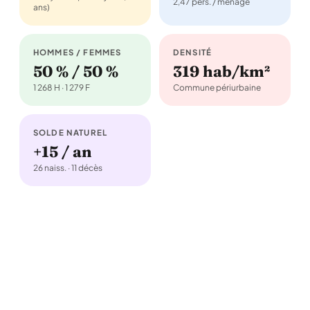
2,47 pers. / ménage
ans)
HOMMES / FEMMES
DENSITÉ
50 % / 50 %
319 hab/km²
1 268 H · 1 279 F
Commune périurbaine
SOLDE NATUREL
+15 / an
26 naiss. · 11 décès