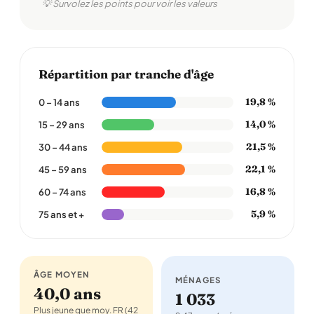
💡 Survolez les points pour voir les valeurs
Répartition par tranche d'âge
19,8 %
0 – 14 ans
14,0 %
15 – 29 ans
21,5 %
30 – 44 ans
22,1 %
45 – 59 ans
16,8 %
60 – 74 ans
5,9 %
75 ans et +
ÂGE MOYEN
MÉNAGES
40,0 ans
1 033
Plus jeune que moy. FR (42