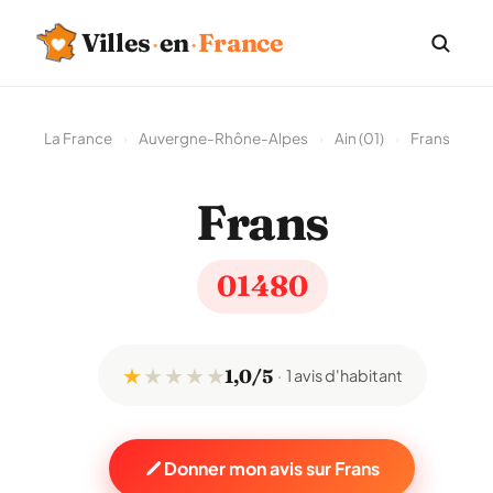
Villes
·
en
·
France
La France
›
Auvergne-Rhône-Alpes
›
Ain (01)
›
Frans
Frans
01480
★
★
★
★
★
1,0/5
1 avis d'habitant
Donner mon avis sur Frans