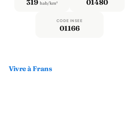
319
01480
hab/km²
CODE INSEE
01166
Vivre à Frans