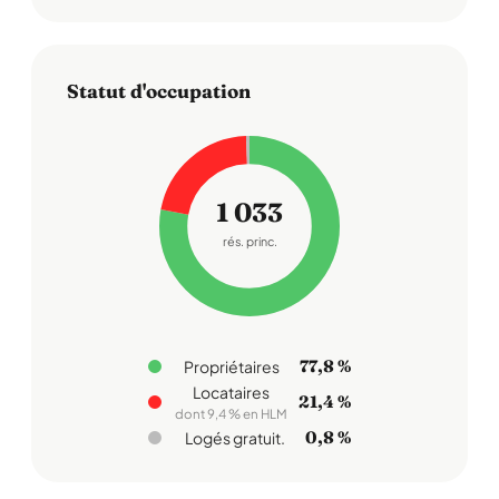
Statut d'occupation
1 033
rés. princ.
77,8 %
Propriétaires
Locataires
21,4 %
dont 9,4 % en HLM
0,8 %
Logés gratuit.