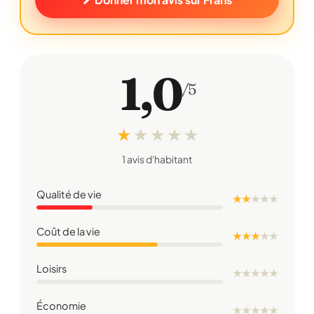
1,0
/5
★
★
★
★
★
1 avis d'habitant
Qualité de vie
★ ★
★
★
★
Coût de la vie
★ ★ ★
★
★
Loisirs
★
★
★
★
★
Économie
★
★
★
★
★