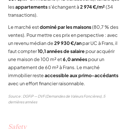
les
appartements
s'échangent à
2 974 €/m²
(34
transactions).
Le marché est
dominé par les maisons
(80,7 % des
ventes). Pour mettre ces prix en perspective : avec
un revenu médian de
29 930 €/an
par UC à Frans, il
faut compter
10,1 années de salaire
pour acquérir
une maison de 100 m² et
6,0 années
pour un
appartement de 60 m² à Frans. Le marché
immobilier reste
accessible aux primo-accédants
avec un effort financier raisonnable.
Source : DGFiP — DVF (Demandes de Valeurs Foncières), 5
dernières années
Safety