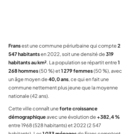
Frans
est une commune périurbaine qui compte
2
547 habitants
en 2022, soit une densité de
319
habitants au km²
. La population se répartit entre
1
268 hommes
(50 %) et
1 279 femmes
(50 %), avec
un âge moyen de
40,0 ans
, ce qui en fait une
commune nettement plus jeune que la moyenne
nationale (42 ans).
Cette ville connaît une
forte croissance
démographique
avec une évolution de
+382,4 %
entre 1968 (528 habitants) et 2022 (2 547
habitants). Les
1 033 ménages
de Frans comptent