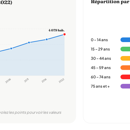
Répartition par
2022)
4 079 hab.
0 – 14 ans
15 – 29 ans
30 – 44 ans
45 – 59 ans
60 – 74 ans
2006
2011
2016
2022
75 ans et +
volez les points pour voir les valeurs