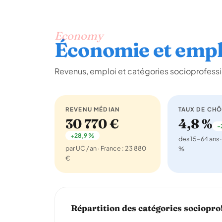
Economy
Économie et empl
Revenus, emploi et catégories socioprofessi
REVENU MÉDIAN
TAUX DE CH
30 770 €
4,8 %
-
+28,9 %
des 15-64 ans ·
par UC / an · France : 23 880
%
€
Répartition des catégories sociopro