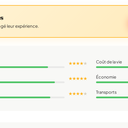
es
agé leur expérience.
Coût de la vie
★ ★ ★ ★
★
Économie
★ ★ ★ ★ ★
Transports
★ ★ ★ ★
★