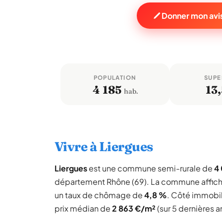
Donner mon avis
POPULATION
SUPE
4 185
13,
hab.
Vivre à Liergues
Liergues
est une commune semi-rurale de
4 
département Rhône (69). La commune affic
un taux de chômage de
4,8 %
. Côté immobil
prix médian de
2 863 €/m²
(sur 5 dernières a