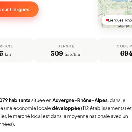
 sur Liergues
Liergues, Rh
RFICIE
DENSITÉ
CODE 
5
309
69
km²
hab/km²
079 habitants
située en
Auvergne-Rhône-Alpes
, dans le
he une économie locale
développée
(112 établissements) et
ier, le marché local est dans la moyenne nationale avec un
nnées).