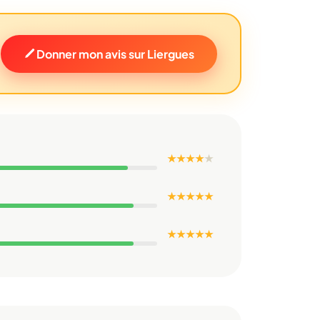
Donner mon avis sur Liergues
★ ★ ★ ★
★
★ ★ ★ ★ ★
★ ★ ★ ★ ★