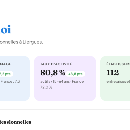
oi
onnelles à Liergues.
ÔMAGE
TAUX D'ACTIVITÉ
ÉTABLISSEM
80,8 %
112
2,5 pts
+8,8 pts
 France : 7,3
actifs / 15-64 ans · France :
entreprises 
72,0 %
fessionnelles