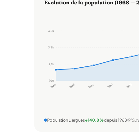
Évolution de la population (1968 — 
4,5 k
3,3 k
2,1 k
900
1968
1975
1982
1990
1999
Population Liergues
+140,8 %
depuis 1968
💡 Sur