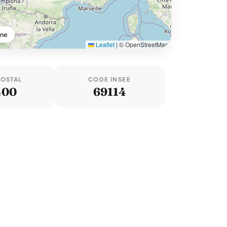
ône
Leaflet
|
© OpenStreetMap
POSTAL
CODE INSEE
400
69114