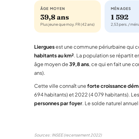
ÂGE MOYEN
MÉNAGES
39,8 ans
1 592
Plus jeune que moy. FR (42 ans)
2,53 pers. / mé
Liergues
est une commune périurbaine qui
habitants au km²
. La population se répartit e
âge moyen de
39,8 ans
, ce qui en fait une
ans).
Cette ville connaît une
forte croissance dé
694 habitants) et 2022 (4 079 habitants). Le
personnes par foyer
. Le solde naturel annue
Sources : INSEE (recensement 2022)