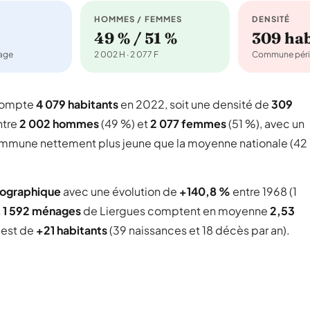
HOMMES / FEMMES
DENSITÉ
49 % / 51 %
309 ha
nage
2 002 H · 2 077 F
Commune péri
 compte
4 079 habitants
en 2022, soit une densité de
309
ntre
2 002 hommes
(49 %) et
2 077 femmes
(51 %), avec un
 commune nettement plus jeune que la moyenne nationale (42
mographique
avec une évolution de
+140,8 %
entre 1968 (1
s
1 592 ménages
de Liergues comptent en moyenne
2,53
l est de
+21 habitants
(39 naissances et 18 décès par an).