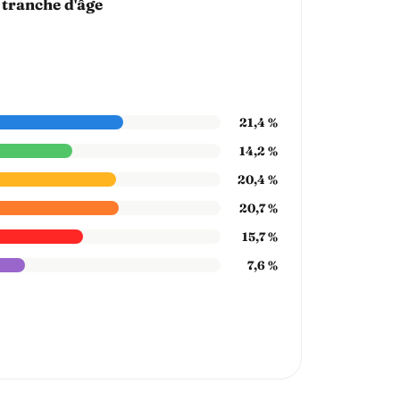
 tranche d'âge
21,4 %
14,2 %
20,4 %
20,7 %
15,7 %
7,6 %