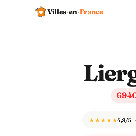
Villes
·
en
·
France
Lier
694
★ ★ ★ ★ ★
4,8/5