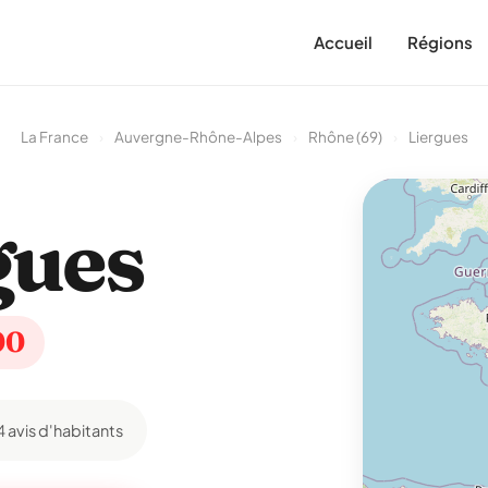
Accueil
Régions
La France
›
Auvergne-Rhône-Alpes
›
Rhône (69)
›
Liergues
gues
00
4 avis d'habitants