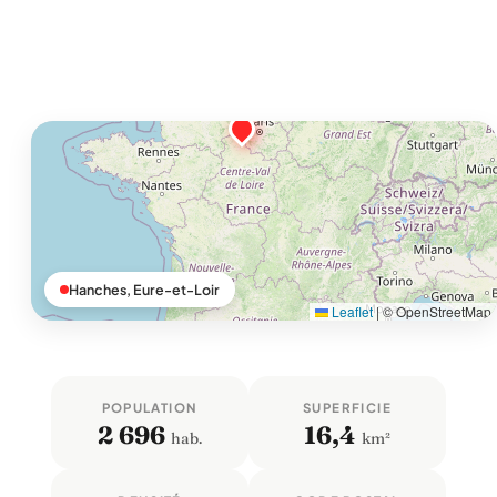
Hanches, Eure-et-Loir
Leaflet
|
© OpenStreetMap
POPULATION
SUPERFICIE
2 696
16,4
hab.
km²