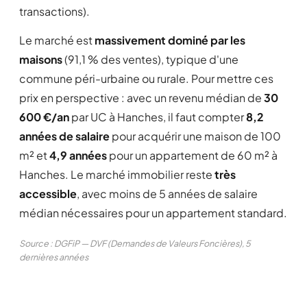
transactions).
Le marché est
massivement dominé par les
maisons
(91,1 % des ventes), typique d'une
commune péri-urbaine ou rurale. Pour mettre ces
prix en perspective : avec un revenu médian de
30
600 €/an
par UC à Hanches, il faut compter
8,2
années de salaire
pour acquérir une maison de 100
m² et
4,9 années
pour un appartement de 60 m² à
Hanches. Le marché immobilier reste
très
accessible
, avec moins de 5 années de salaire
médian nécessaires pour un appartement standard.
Source : DGFiP — DVF (Demandes de Valeurs Foncières), 5
dernières années