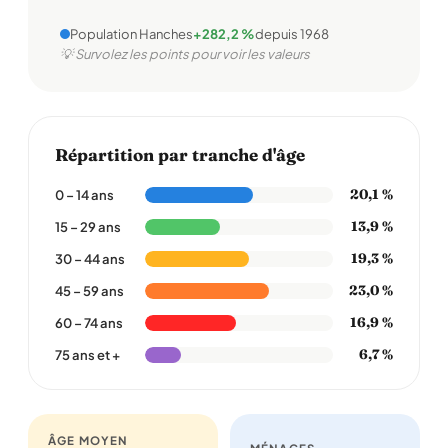
Population Hanches
+282,2 %
depuis 1968
💡 Survolez les points pour voir les valeurs
Répartition par tranche d'âge
20,1 %
0 – 14 ans
13,9 %
15 – 29 ans
19,3 %
30 – 44 ans
23,0 %
45 – 59 ans
16,9 %
60 – 74 ans
6,7 %
75 ans et +
ÂGE MOYEN