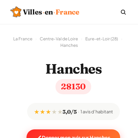
Villes
·
en
·
France
La France
›
Centre-Val de Loire
›
Eure-et-Loir (28)
›
Hanches
Hanches
28130
★ ★ ★
★
★
3,0/5
1 avis d'habitant
Donner mon avis sur Hanches