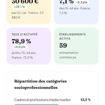
30 600 €
7,1 %
-0,2 pts
+28,1 %
des 15-64 ans · France :
par UC / an · France : 23
7,3 %
880 €
TAUX D'ACTIVITÉ
ÉTABLISSEMENTS
ACTIFS
78,9 %
59
+6,8 pts
entreprises et
actifs / 15-64 ans ·
commerces
France : 72,0 %
Répartition des catégories
socioprofessionnelles
Cadres et professions intellectuelles
13,5 %