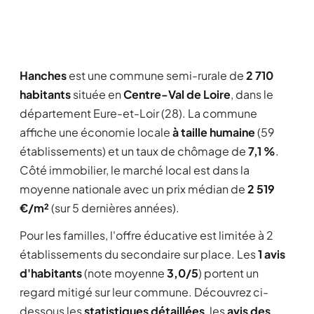
Hanches
est une commune semi-rurale de
2 710
habitants
située en
Centre-Val de Loire
, dans le
département Eure-et-Loir (28). La commune
affiche une économie locale
à taille humaine
(59
établissements) et un taux de chômage de
7,1 %
.
Côté immobilier, le marché local est dans la
moyenne nationale avec un prix médian de
2 519
€/m²
(sur 5 dernières années).
Pour les familles, l'offre éducative est limitée à 2
établissements du secondaire sur place. Les
1 avis
d'habitants
(note moyenne
3,0/5
) portent un
regard mitigé sur leur commune. Découvrez ci-
dessous les
statistiques détaillées
, les
avis des