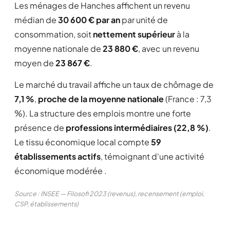
Les ménages de Hanches affichent un revenu
médian de
30 600 € par an
par unité de
consommation, soit
nettement supérieur
à la
moyenne nationale de
23 880 €
, avec un revenu
moyen de
23 867 €
.
Le marché du travail affiche un taux de chômage de
7,1 %
,
proche de la moyenne nationale
(France : 7,3
%). La structure des emplois montre une forte
présence de
professions intermédiaires (22,8 %)
.
Le tissu économique local compte
59
établissements actifs
, témoignant d'une activité
économique modérée .
Source : INSEE — Filosofi 2023 (revenus), recensement (emploi,
CSP, établissements)