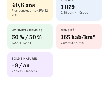
MÉNAGES
40,6 ans
1 079
Plus jeune que moy. FR (42
2,48 pers. / ménage
ans)
HOMMES / FEMMES
DENSITÉ
50 % / 50 %
165 hab/km²
1 366 H · 1 344 F
Commune rurale
SOLDE NATUREL
+9 / an
27 naiss. · 18 décès