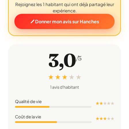
Rejoignez les 1 habitant qui ont déjà partagé leur
expérience.
Donner mon avis sur Hanches
3,0
/5
★ ★ ★
★
★
1 avis d'habitant
Qualité de vie
★ ★
★
★
★
Coût de la vie
★ ★ ★
★
★