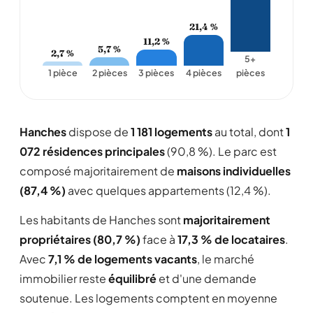
21,4 %
11,2 %
5,7 %
2,7 %
5+
1 pièce
2 pièces
3 pièces
4 pièces
pièces
Hanches
dispose de
1 181 logements
au total, dont
1
072 résidences principales
(90,8 %). Le parc est
composé majoritairement de
maisons individuelles
(87,4 %)
avec quelques appartements (12,4 %).
Les habitants de Hanches sont
majoritairement
propriétaires (80,7 %)
face à
17,3 % de locataires
.
Avec
7,1 % de logements vacants
, le marché
immobilier reste
équilibré
et d'une demande
soutenue. Les logements comptent en moyenne