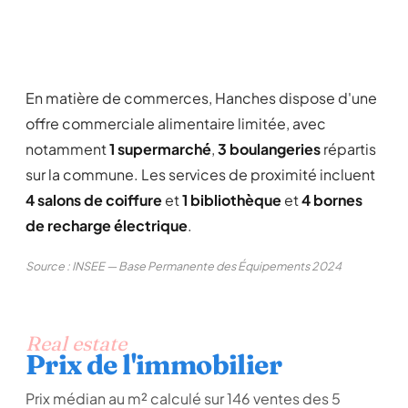
En matière de commerces, Hanches dispose d'une
offre commerciale alimentaire limitée, avec
notamment
1 supermarché
,
3 boulangeries
répartis
sur la commune. Les services de proximité incluent
4 salons de coiffure
et
1 bibliothèque
et
4 bornes
de recharge électrique
.
Source : INSEE — Base Permanente des Équipements 2024
Real estate
Prix de l'immobilier
Prix médian au m² calculé sur 146 ventes des 5