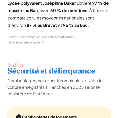
Lycée polyvalent Joséphine Baker
obtient
97 % de
réussite au Bac
, avec
60 % de mentions
. À titre de
comparaison, les moyennes nationales sont
d'environ
87 % au Brevet
et
95 % au Bac
.
Source : Ministère de l'Éducation Nationale —
data.education.gouv.fr
Safety
Sécurité et délinquance
Cambriolages, vols dans les véhicules et vols de
voiture enregistrés à Hanches en 2025 selon le
ministère de l'Intérieur.
🏠
Cambriolages de logements