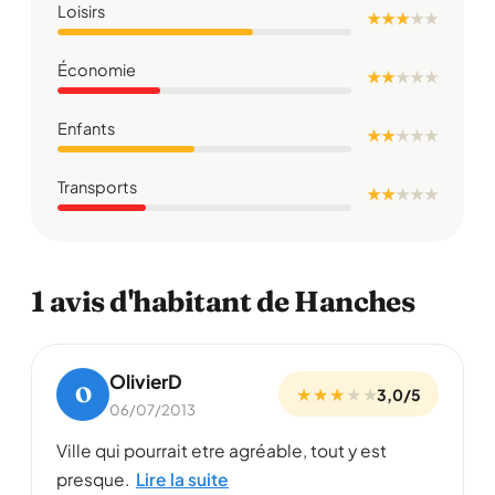
Loisirs
★ ★ ★
★
★
Économie
★ ★
★
★
★
Enfants
★ ★
★
★
★
Transports
★ ★
★
★
★
1 avis d'habitant de Hanches
OlivierD
O
★ ★ ★
★
★
3,0/5
06/07/2013
Ville qui pourrait etre agréable, tout y est
presque.
Lire la suite