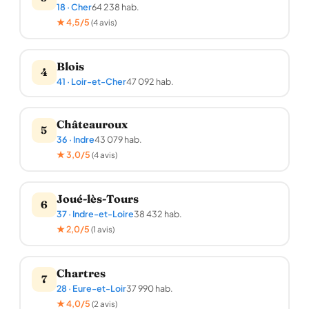
18 · Cher
64 238 hab.
★ 4,5/5
(4 avis)
Blois
4
41 · Loir-et-Cher
47 092 hab.
Châteauroux
5
36 · Indre
43 079 hab.
★ 3,0/5
(4 avis)
Joué-lès-Tours
6
37 · Indre-et-Loire
38 432 hab.
★ 2,0/5
(1 avis)
Chartres
7
28 · Eure-et-Loir
37 990 hab.
★ 4,0/5
(2 avis)