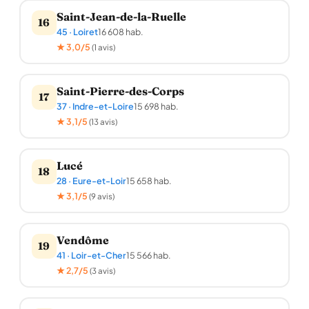
Saint-Jean-de-la-Ruelle
16
45 · Loiret
16 608 hab.
★ 3,0/5
(1 avis)
Saint-Pierre-des-Corps
17
37 · Indre-et-Loire
15 698 hab.
★ 3,1/5
(13 avis)
Lucé
18
28 · Eure-et-Loir
15 658 hab.
★ 3,1/5
(9 avis)
Vendôme
19
41 · Loir-et-Cher
15 566 hab.
★ 2,7/5
(3 avis)