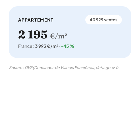
APPARTEMENT
40 929 ventes
2 195
€/m²
France :
3 993 €/m²
·
-45 %
Source : DVF (Demandes de Valeurs Foncières), data.gouv.fr.