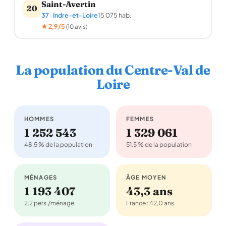
Saint-Avertin
20
37 · Indre-et-Loire
15 075 hab.
★ 2,9/5
(10 avis)
La population du Centre-Val de
Loire
HOMMES
FEMMES
1 252 543
1 329 061
48.5 % de la population
51.5 % de la population
MÉNAGES
ÂGE MOYEN
1 193 407
43,3 ans
2.2 pers./ménage
France : 42,0 ans