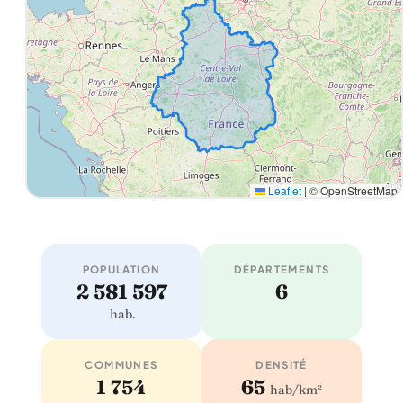
Leaflet
|
© OpenStreetMap
POPULATION
DÉPARTEMENTS
2 581 597
6
hab.
COMMUNES
DENSITÉ
1 754
65
hab/km²