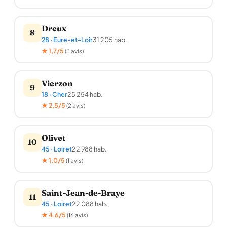
Dreux
8
28 · Eure-et-Loir
31 205 hab.
★ 1,7/5
(3 avis)
Vierzon
9
18 · Cher
25 254 hab.
★ 2,5/5
(2 avis)
Olivet
10
45 · Loiret
22 988 hab.
★ 1,0/5
(1 avis)
Saint-Jean-de-Braye
11
45 · Loiret
22 088 hab.
★ 4,6/5
(16 avis)