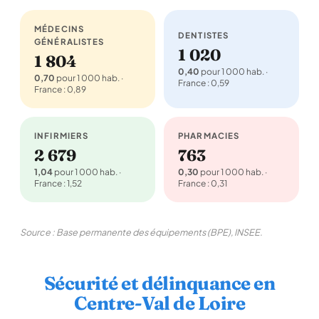
MÉDECINS
DENTISTES
GÉNÉRALISTES
1 020
1 804
0,40
pour 1 000 hab. ·
0,70
pour 1 000 hab. ·
France : 0,59
France : 0,89
INFIRMIERS
PHARMACIES
2 679
763
1,04
pour 1 000 hab. ·
0,30
pour 1 000 hab. ·
France : 1,52
France : 0,31
Source : Base permanente des équipements (BPE), INSEE.
Sécurité et délinquance en
Centre-Val de Loire