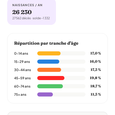
NAISSANCES / AN
26 230
27562 décès · solde -1 332
Répartition par tranche d'âge
17,0 %
0-14 ans
16,0 %
15-29 ans
17,3 %
30-44 ans
19,8 %
45-59 ans
18,7 %
60-74 ans
11,3 %
75+ ans