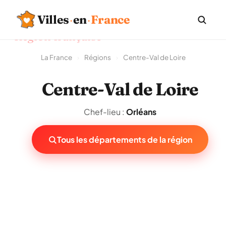
Villes
·
en
·
France
Région française
La France
›
Régions
›
Centre-Val de Loire
Centre-Val de Loire
Chef-lieu :
Orléans
Tous les départements de la région