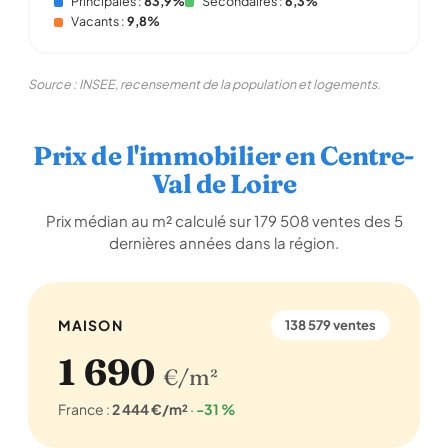
Principales :
83,9%
Secondaires :
6,3%
Vacants :
9,8%
Source : INSEE, recensement de la population et logements.
Prix de l'immobilier en Centre-
Val de Loire
Prix médian au m² calculé sur 179 508 ventes des 5
dernières années dans la région.
MAISON
138 579 ventes
1 690
€/m²
France :
2 444 €/m²
·
-31 %