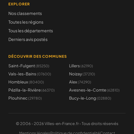
EXPLORER
Nos classements
Toutes les régions
Tous les départements
Derniers avis postés
DÉCOUVRIR DES COMMUNES
Saint-Fulgent
Lillers
(85250)
(62190)
Vals-les-Bains
Noizay
(07600)
(37210)
Hombleux
Alex
(80400)
(74290)
Pézilla-la-Rivière
Avesnes-le-Comte
(66370)
(62810)
Plouhinec
Bucy-le-Long
(29780)
(02880)
© 2006 - 2026 Villes-en-France.fr - Tous droits réservés
Mentions légales
Politique de confidentialité
Contact