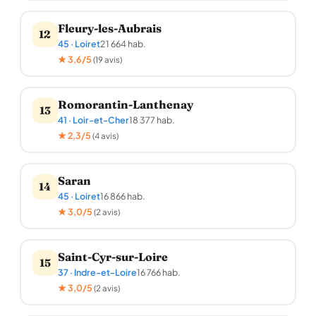
Fleury-les-Aubrais
12
45 · Loiret
21 664 hab.
★ 3,6/5
(19 avis)
Romorantin-Lanthenay
13
41 · Loir-et-Cher
18 377 hab.
★ 2,3/5
(4 avis)
Saran
14
45 · Loiret
16 866 hab.
★ 3,0/5
(2 avis)
Saint-Cyr-sur-Loire
15
37 · Indre-et-Loire
16 766 hab.
★ 3,0/5
(2 avis)