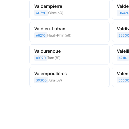
Valdampierre
Valde
Oise (60)
60790
0642
Valdieu-Lutran
Valdi
Haut-Rhin (68)
68210
8630
Valdurenque
Valeil
Tarn (81)
81090
42110
Valempoulières
Valen
Jura (39)
39300
3660