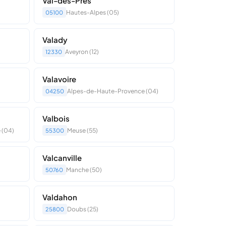
Val-des-Prés
Hautes-Alpes (05)
05100
Valady
Aveyron (12)
12330
Valavoire
Alpes-de-Haute-Provence (04)
04250
Valbois
 (04)
Meuse (55)
55300
Valcanville
Manche (50)
50760
Valdahon
Doubs (25)
25800