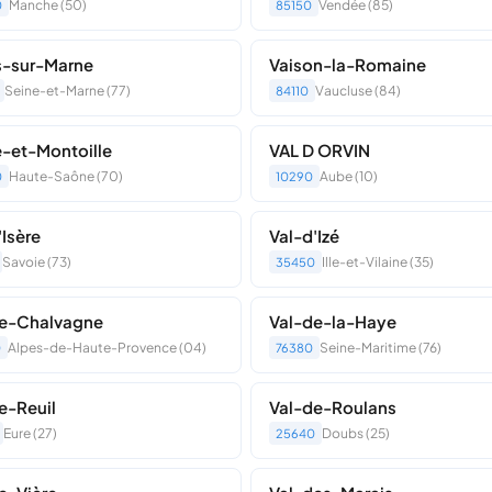
Manche (50)
Vendée (85)
0
85150
s-sur-Marne
Vaison-la-Romaine
Seine-et-Marne (77)
Vaucluse (84)
84110
e-et-Montoille
VAL D ORVIN
Haute-Saône (70)
Aube (10)
0
10290
'Isère
Val-d'Izé
Savoie (73)
Ille-et-Vilaine (35)
35450
de-Chalvagne
Val-de-la-Haye
Alpes-de-Haute-Provence (04)
Seine-Maritime (76)
0
76380
e-Reuil
Val-de-Roulans
Eure (27)
Doubs (25)
25640