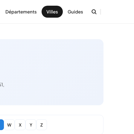
Départements
Villes
Guides
1,
W
X
Y
Z