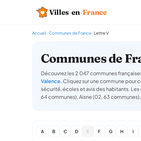
Villes
·
en
·
France
Accueil
›
Communes de France
›
Lettre V
Communes de Fra
Découvrez les 2 047 communes françaises 
Valence
. Cliquez sur une commune pour con
sécurité, écoles et avis des habitants. Les
64 communes), Aisne (02, 63 communes),
A
B
C
D
E
F
G
H
I