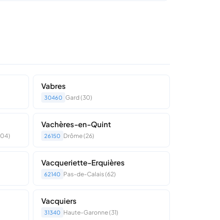
Vabres
Gard (30)
30460
Vachères-en-Quint
(04)
Drôme (26)
26150
Vacqueriette-Erquières
Pas-de-Calais (62)
62140
Vacquiers
Haute-Garonne (31)
31340