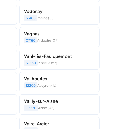
Vadenay
Marne (51)
51400
Vagnas
Ardèche (07)
07150
Vahl-lès-Faulquemont
Moselle (57)
57380
Vailhourles
Aveyron (12)
12200
Vailly-sur-Aisne
Aisne (02)
02370
Vaire-Arcier