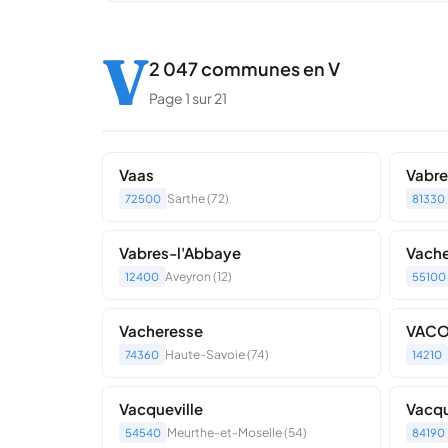
V
2 047 communes en V
Page 1 sur 21
Vaas
Vabre
Sarthe (72)
72500
81330
Vabres-l'Abbaye
Vache
Aveyron (12)
12400
55100
Vacheresse
VACO
Haute-Savoie (74)
74360
14210
Vacqueville
Vacq
Meurthe-et-Moselle (54)
54540
84190