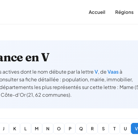
Accueil
Régions
nce en V
actives dont le nom débute par la lettre
V
, de
Vaas
à
sulter sa fiche détaillée : population, mairie, immobilier,
 départements les plus représentés sur cette lettre : Marne (5
 Côte-d'Or (21, 62 communes).
J
K
L
M
N
O
P
Q
R
S
T
U
V