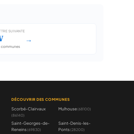
TTRE SUIVANTE
W
→
6 communes
DÉCOUVRIR DES COMMUNES
Scorbé-Clairvaux
Mulhouse
(68100)
(86140)
Saint-Georges-de-
Saint-Denis-les-
Reneins
Ponts
(69830)
(28200)