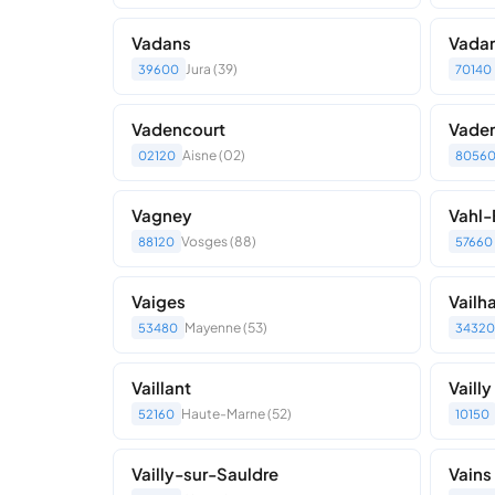
Vadans
Vada
Jura (39)
39600
70140
Vadencourt
Vade
Aisne (02)
02120
8056
Vagney
Vahl-
Vosges (88)
88120
57660
Vaiges
Vailh
Mayenne (53)
53480
34320
Vaillant
Vailly
Haute-Marne (52)
52160
10150
Vailly-sur-Sauldre
Vains