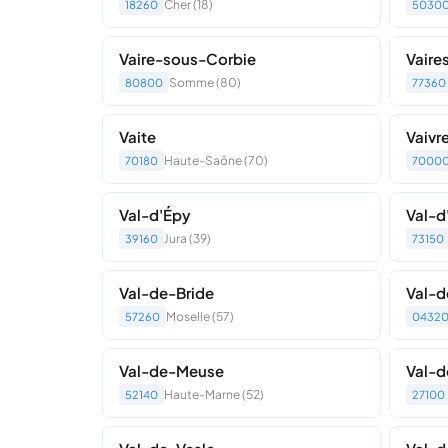
Cher (18)
18260
5030
Vaire-sous-Corbie
Vaire
Somme (80)
80800
77360
Vaite
Vaivr
Haute-Saône (70)
70180
7000
Val-d'Épy
Val-d
Jura (39)
39160
73150
Val-de-Bride
Val-
Moselle (57)
57260
0432
Val-de-Meuse
Val-d
Haute-Marne (52)
52140
27100