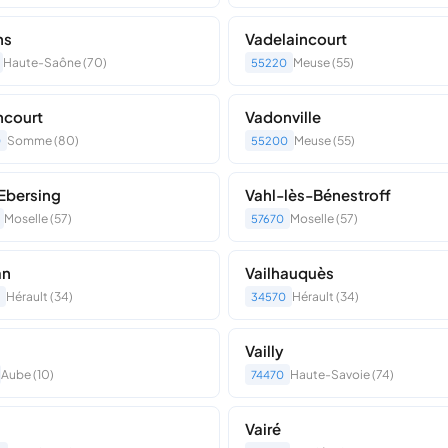
ns
Vadelaincourt
Haute-Saône (70)
Meuse (55)
55220
ncourt
Vadonville
Somme (80)
Meuse (55)
0
55200
Ebersing
Vahl-lès-Bénestroff
Moselle (57)
Moselle (57)
57670
an
Vailhauquès
Hérault (34)
Hérault (34)
34570
Vailly
Aube (10)
Haute-Savoie (74)
74470
Vairé