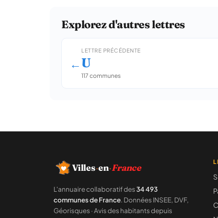
Explorez d'autres lettres
LETTRE PRÉCÉDENTE
U
←
117 communes
L
Villes
·
en
·
France
S
L'annuaire collaboratif des
34 493
P
communes de France
. Données INSEE, DVF,
C
Géorisques · Avis des habitants depuis