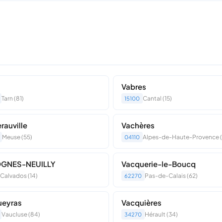
Vabres
Tarn (81)
Cantal (15)
15100
rauville
Vachères
Meuse (55)
Alpes-de-Haute-Provence 
04110
GNES-NEUILLY
Vacquerie-le-Boucq
Calvados (14)
Pas-de-Calais (62)
62270
ueyras
Vacquières
Vaucluse (84)
Hérault (34)
34270