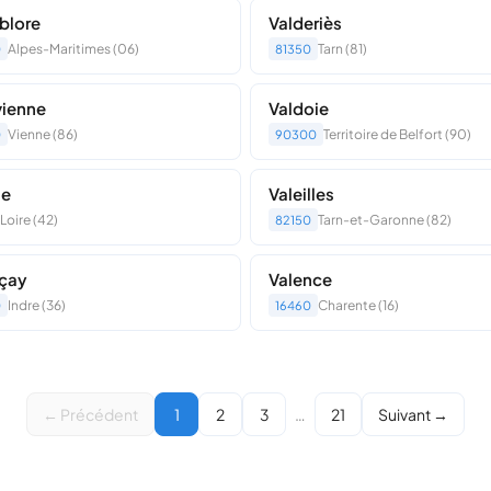
blore
Valderiès
Alpes-Maritimes (06)
Tarn (81)
0
81350
vienne
Valdoie
Vienne (86)
Territoire de Belfort (90)
0
90300
le
Valeilles
Loire (42)
Tarn-et-Garonne (82)
82150
çay
Valence
Indre (36)
Charente (16)
0
16460
← Précédent
1
2
3
…
21
Suivant →