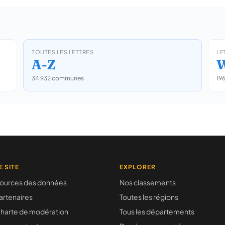
TOUTES LES LETTRES
LE
A-Z
34 932 communes
19
E SITE
EXPLORER
ources des données
Nos classements
artenaires
Toutes les régions
harte de modération
Tous les départements