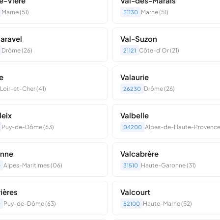
e-Vière
Val-des-Marais
Marne (51)
Marne (51)
51130
aravel
Val-Suzon
Drôme (26)
Côte-d'Or (21)
21121
e
Valaurie
Loir-et-Cher (41)
Drôme (26)
26230
leix
Valbelle
Puy-de-Dôme (63)
Alpes-de-Haute-Provence
04200
onne
Valcabrère
Alpes-Maritimes (06)
Haute-Garonne (31)
0
31510
vières
Valcourt
Puy-de-Dôme (63)
Haute-Marne (52)
0
52100