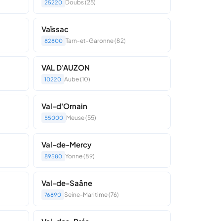
Doubs (25)
25220
Vaïssac
Tarn-et-Garonne (82)
82800
VAL D'AUZON
Aube (10)
10220
Val-d'Ornain
Meuse (55)
55000
Val-de-Mercy
Yonne (89)
89580
Val-de-Saâne
Seine-Maritime (76)
76890