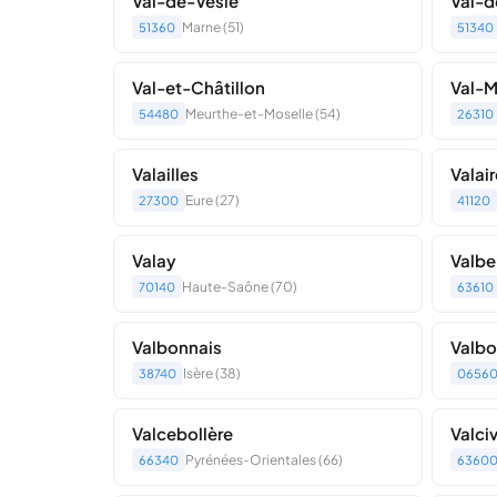
Val-de-Vesle
Val-d
Marne (51)
51360
51340
Val-et-Châtillon
Val-M
Meurthe-et-Moselle (54)
54480
26310
Valailles
Valair
Eure (27)
27300
41120
Valay
Valbe
Haute-Saône (70)
70140
63610
Valbonnais
Valb
Isère (38)
38740
0656
Valcebollère
Valci
Pyrénées-Orientales (66)
66340
6360