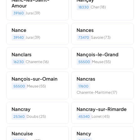
Amour
Cher (18)
18330
Jura (39)
39160
Nance
Nances
Jura (39)
Savoie (73)
39140
73470
Nanclars
Nançois-le-Grand
Charente (16)
Meuse (55)
16230
55500
Nançois-sur-Ornain
Nancras
Meuse (55)
55500
17600
Charente-Maritime (17)
Nancray
Nancray-sur-Rimarde
Doubs (25)
Loiret (45)
25360
45340
Nancuise
Nancy