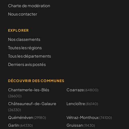
Charte de modération
Nous contacter
EXPLORER
Nos classements
Toutes les régions
Tous les départements
Derniers avis postés
DÉCOUVRIR DES COMMUNES
Chantemerle-les-Blés
Coarraze
(64800)
(26600)
Châteauneuf-de-Galaure
Lencloître
(86140)
(26330)
Quéménéven
Vétraz-Monthoux
(29180)
(74100)
Garlin
Gruissan
(64330)
(11430)