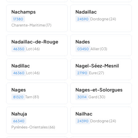
Nachamps
Nadaillac
Dordogne (24)
17380
24590
Charente-Maritime (17)
Nadaillac-de-Rouge
Nades
Lot (46)
Allier (03)
46350
03450
Nadillac
Nagel-Séez-Mesnil
Lot (46)
Eure (27)
46360
27190
Nages
Nages-et-Solorgues
Tarn (81)
Gard (30)
81320
30114
Nahuja
Nailhac
Dordogne (24)
66340
24390
Pyrénées-Orientales (66)