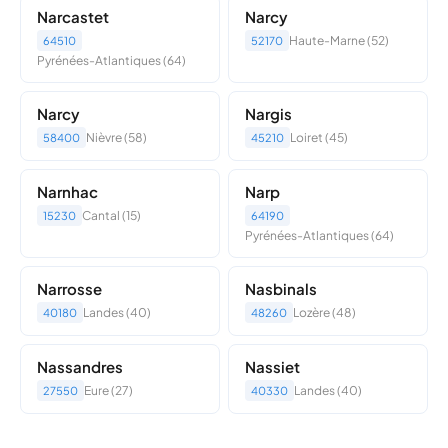
Narcastet
Narcy
Haute-Marne (52)
64510
52170
Pyrénées-Atlantiques (64)
Narcy
Nargis
Nièvre (58)
Loiret (45)
58400
45210
Narnhac
Narp
Cantal (15)
15230
64190
Pyrénées-Atlantiques (64)
Narrosse
Nasbinals
Landes (40)
Lozère (48)
40180
48260
Nassandres
Nassiet
Eure (27)
Landes (40)
27550
40330