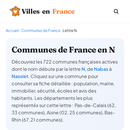
Villes
·
en
·
France
Accueil
›
Communes de France
›
Lettre N
Communes de France en N
Découvrez les 722 communes françaises actives
dont le nom débute par la lettre
N
, de
Nabas
à
Nassiet
. Cliquez sur une commune pour
consulter sa fiche détaillée : population, mairie,
immobilier, sécurité, écoles et avis des
habitants. Les départements les plus
représentés sur cette lettre : Pas-de-Calais (62,
33 communes), Aisne (02, 25 communes), Bas-
Rhin (67, 21 communes).