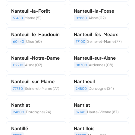
Nanteuil-la-Forêt
Nanteuil-la-Fosse
Marne (51)
Aisne (02)
51480
02880
Nanteuil-le-Haudouin
Nanteuil-lès-Meaux
Oise (60)
Seine-et-Marne (77)
60440
77100
Nanteuil-Notre-Dame
Nanteuil-sur-Aisne
Aisne (02)
Ardennes (08)
02210
08300
Nanteuil-sur-Marne
Nantheuil
Seine-et-Marne (77)
Dordogne (24)
77730
24800
Nanthiat
Nantiat
Dordogne (24)
Haute-Vienne (87)
24800
87140
Nantillé
Nantillois