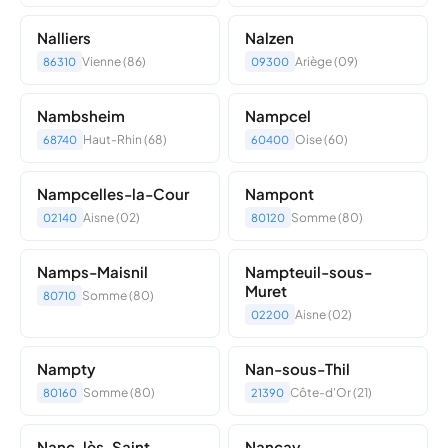
Nalliers
Nalzen
Vienne (86)
Ariège (09)
86310
09300
Nambsheim
Nampcel
Haut-Rhin (68)
Oise (60)
68740
60400
Nampcelles-la-Cour
Nampont
Aisne (02)
Somme (80)
02140
80120
Namps-Maisnil
Nampteuil-sous-
Muret
Somme (80)
80710
Aisne (02)
02200
Nampty
Nan-sous-Thil
Somme (80)
Côte-d'Or (21)
80160
21390
Nanc-lès-Saint-
Nançay