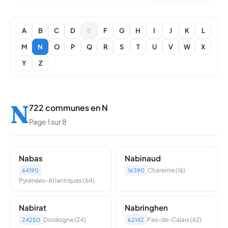
A
B
C
D
E
F
G
H
I
J
K
L
M
N
O
P
Q
R
S
T
U
V
W
X
Y
Z
N
722 communes en N
Page 1 sur 8
Nabas
Nabinaud
Charente (16)
64190
16390
Pyrénées-Atlantiques (64)
Nabirat
Nabringhen
Dordogne (24)
Pas-de-Calais (62)
24250
62142