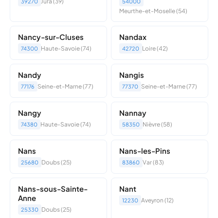
Jura (39)
39270
54000
Meurthe-et-Moselle (54)
Nancy-sur-Cluses
Nandax
Haute-Savoie (74)
Loire (42)
74300
42720
Nandy
Nangis
Seine-et-Marne (77)
Seine-et-Marne (77)
77176
77370
Nangy
Nannay
Haute-Savoie (74)
Nièvre (58)
74380
58350
Nans
Nans-les-Pins
Doubs (25)
Var (83)
25680
83860
Nans-sous-Sainte-
Nant
Anne
Aveyron (12)
12230
Doubs (25)
25330