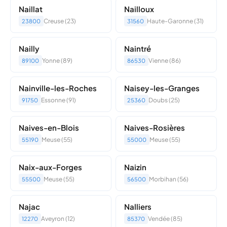
Naillat
Nailloux
Creuse (23)
Haute-Garonne (31)
23800
31560
Nailly
Naintré
Yonne (89)
Vienne (86)
89100
86530
Nainville-les-Roches
Naisey-les-Granges
Essonne (91)
Doubs (25)
91750
25360
Naives-en-Blois
Naives-Rosières
Meuse (55)
Meuse (55)
55190
55000
Naix-aux-Forges
Naizin
Meuse (55)
Morbihan (56)
55500
56500
Najac
Nalliers
Aveyron (12)
Vendée (85)
12270
85370