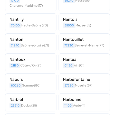
Meuse (55)
17770
55270
Charente-Maritime (17)
Nantilly
Nantois
Haute-Saône (70)
Meuse (55)
70100
55500
Nanton
Nantouillet
Saône-et-Loire (71)
Seine-et-Marne (77)
71240
77230
Nantoux
Nantua
Côte-d'Or (21)
Ain (01)
21190
01130
Naours
Narbéfontaine
Somme (80)
Moselle (57)
80260
57220
Narbief
Narbonne
Doubs (25)
Aude (11)
25210
11100