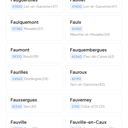
Lot-et-Garonne (47)
Lot-et-Garonne (47)
47400
47400
Faulquemont
Faulx
Moselle (57)
57380
54760
Meurthe-et-Moselle (54)
Faumont
Fauquembergues
Nord (59)
Pas-de-Calais (62)
59310
62560
Faurilles
Fauroux
Dordogne (24)
24560
82190
Tarn-et-Garonne (82)
Faussergues
Fauverney
Tarn (81)
Côte-d'Or (21)
81340
21110
Fauville
Fauville-en-Caux