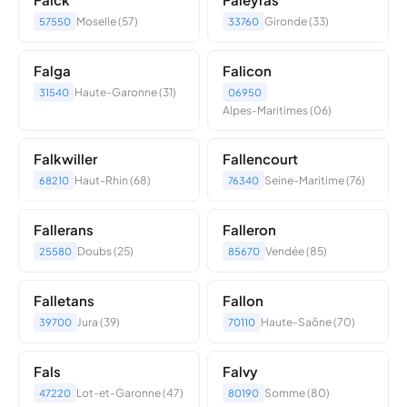
Moselle (57)
Gironde (33)
57550
33760
Falga
Falicon
Haute-Garonne (31)
31540
06950
Alpes-Maritimes (06)
Falkwiller
Fallencourt
Haut-Rhin (68)
Seine-Maritime (76)
68210
76340
Fallerans
Falleron
Doubs (25)
Vendée (85)
25580
85670
Falletans
Fallon
Jura (39)
Haute-Saône (70)
39700
70110
Fals
Falvy
Lot-et-Garonne (47)
Somme (80)
47220
80190