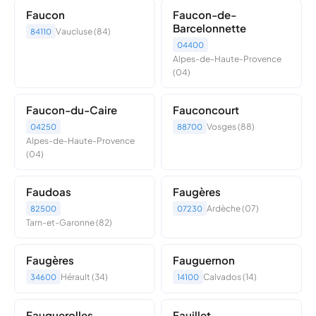
Faucon
Faucon-de-
Barcelonnette
Vaucluse (84)
84110
04400
Alpes-de-Haute-Provence
(04)
Faucon-du-Caire
Fauconcourt
Vosges (88)
04250
88700
Alpes-de-Haute-Provence
(04)
Faudoas
Faugères
Ardèche (07)
82500
07230
Tarn-et-Garonne (82)
Faugères
Fauguernon
Hérault (34)
Calvados (14)
34600
14100
Fauguerolles
Fauillet