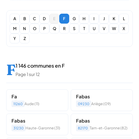
A
B
C
D
E
F
G
H
I
J
K
L
M
N
O
P
Q
R
S
T
U
V
W
X
Y
Z
F
1 146 communes en F
Page 1 sur 12
Fa
Fabas
Aude (11)
Ariège (09)
11260
09230
Fabas
Fabas
Haute-Garonne (31)
Tarn-et-Garonne (82)
31230
82170