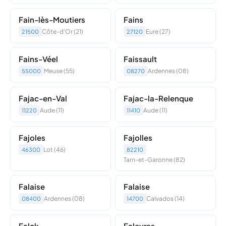
Fain-lès-Moutiers
Fains
Côte-d'Or (21)
Eure (27)
21500
27120
Fains-Véel
Faissault
Meuse (55)
Ardennes (08)
55000
08270
Fajac-en-Val
Fajac-la-Relenque
Aude (11)
Aude (11)
11220
11410
Fajoles
Fajolles
Lot (46)
46300
82210
Tarn-et-Garonne (82)
Falaise
Falaise
Ardennes (08)
Calvados (14)
08400
14700
Falck
Faleyras