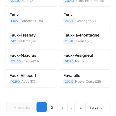
Eure (27)
Seine-Maritime (76)
27930
76640
Faux
Faux
Ardennes (08)
Dordogne (24)
08270
24560
Faux-Fresnay
Faux-la-Montagne
Marne (51)
Creuse (23)
51230
23340
Faux-Mazuras
Faux-Vésigneul
Creuse (23)
Marne (51)
23400
51320
Faux-Villecerf
Favalello
Aube (10)
Haute-Corse (2B)
10290
20212
← Précédent
1
2
3
…
12
Suivant →