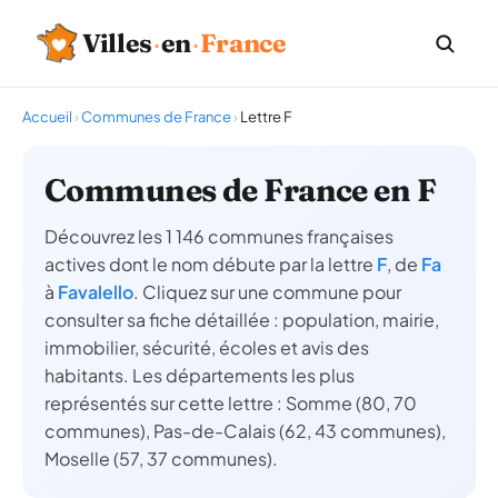
Villes
·
en
·
France
Accueil
›
Communes de France
›
Lettre F
Communes de France en F
Découvrez les 1 146 communes françaises
actives dont le nom débute par la lettre
F
, de
Fa
à
Favalello
. Cliquez sur une commune pour
consulter sa fiche détaillée : population, mairie,
immobilier, sécurité, écoles et avis des
habitants. Les départements les plus
représentés sur cette lettre : Somme (80, 70
communes), Pas-de-Calais (62, 43 communes),
Moselle (57, 37 communes).