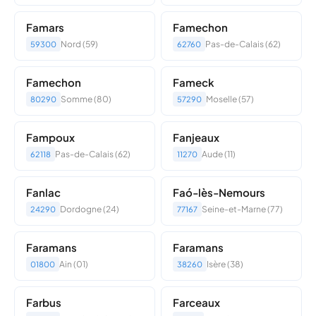
Famars
Famechon
Nord (59)
Pas-de-Calais (62)
59300
62760
Famechon
Fameck
Somme (80)
Moselle (57)
80290
57290
Fampoux
Fanjeaux
Pas-de-Calais (62)
Aude (11)
62118
11270
Fanlac
Faó-lès-Nemours
Dordogne (24)
Seine-et-Marne (77)
24290
77167
Faramans
Faramans
Ain (01)
Isère (38)
01800
38260
Farbus
Farceaux