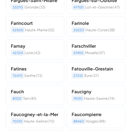
Fargues-Saint-Hilaire
Fargues-sur-Ourbise
Gironde (33)
Lot-et-Garonne (47)
33370
47700
Farincourt
Farinole
Haute-Marne (52)
Haute-Corse (2B)
52500
20253
Farnay
Farschviller
Loire (42)
Moselle (57)
42320
57450
Fatines
Fatouville-Grestain
Sarthe (72)
Eure (27)
72470
27210
Fauch
Faucigny
Tarn (81)
Haute-Savoie (74)
81120
74130
Faucogney-et-la-Mer
Faucompierre
Haute-Saône (70)
Vosges (88)
70310
88460