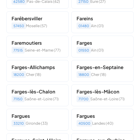
Pas-de-Calais (62)
Eure (27)
62580
27150
Farébersviller
Fareins
Moselle (57)
Ain (01)
57450
01480
Faremoutiers
Farges
Seine-et-Marne (77)
Ain (01)
77515
01550
Farges-Allichamps
Farges-en-Septaine
Cher (18)
Cher (18)
18200
18800
Farges-lès-Chalon
Farges-lès-Mâcon
Saône-et-Loire (71)
Saône-et-Loire (71)
71150
71700
Fargues
Fargues
Gironde (33)
Landes (40)
33210
40500