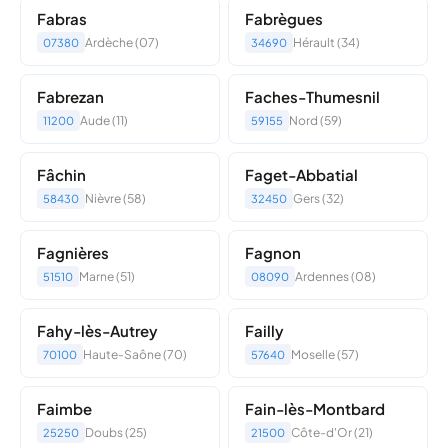
Fabras
Fabrègues
Ardèche (07)
Hérault (34)
07380
34690
Fabrezan
Faches-Thumesnil
Aude (11)
Nord (59)
11200
59155
Fâchin
Faget-Abbatial
Nièvre (58)
Gers (32)
58430
32450
Fagnières
Fagnon
Marne (51)
Ardennes (08)
51510
08090
Fahy-lès-Autrey
Failly
Haute-Saône (70)
Moselle (57)
70100
57640
Faimbe
Fain-lès-Montbard
Doubs (25)
Côte-d'Or (21)
25250
21500