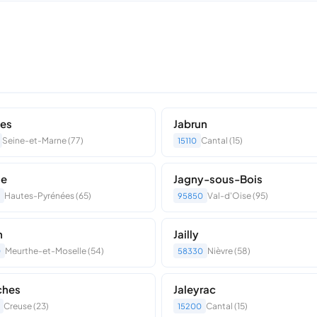
nes
Jabrun
Seine-et-Marne (77)
Cantal (15)
15110
ue
Jagny-sous-Bois
Hautes-Pyrénées (65)
Val-d'Oise (95)
95850
n
Jailly
Meurthe-et-Moselle (54)
Nièvre (58)
0
58330
ches
Jaleyrac
Creuse (23)
Cantal (15)
15200