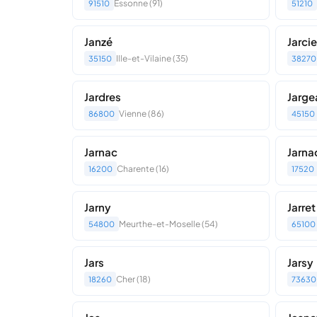
Essonne (91)
91510
51210
Janzé
Jarci
Ille-et-Vilaine (35)
35150
38270
Jardres
Jarge
Vienne (86)
86800
45150
Jarnac
Jarn
Charente (16)
16200
17520
Jarny
Jarret
Meurthe-et-Moselle (54)
54800
65100
Jars
Jarsy
Cher (18)
18260
73630