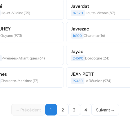
é
Javerdat
Ille-et-Vilaine (35)
Haute-Vienne (87)
87520
UHEY
Javrezac
Guyane (973)
Charente (16)
16100
Jayac
Pyrénées-Atlantiques (64)
Dordogne (24)
24590
nes
JEAN PETIT
Charente-Maritime (17)
La Réunion (974)
97480
← Précédent
1
2
3
4
Suivant →