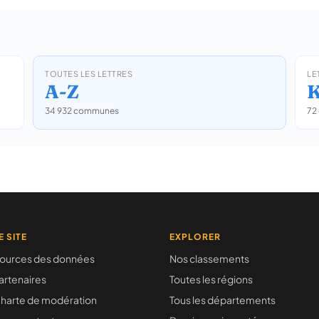
TOUTES LES LETTRES
LE
A-Z
34 932 communes
72
E SITE
EXPLORER
ources des données
Nos classements
artenaires
Toutes les régions
harte de modération
Tous les départements