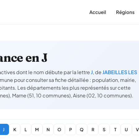
Accueil
Régions
nce en J
tives dont le nom débute par la lettre
J
, de
JABEILLES LES
mune pour consulter sa fiche détaillée : population, mairie,
abitants. Les départements les plus représentés sur cette
unes), Marne (51, 10 communes), Aisne (02, 10 communes).
J
K
L
M
N
O
P
Q
R
S
T
U
V