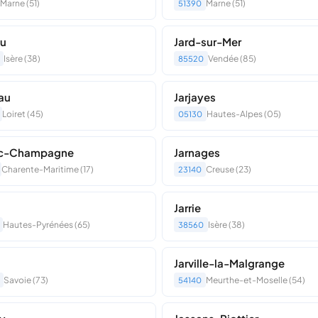
Marne (51)
Marne (51)
51390
eu
Jard-sur-Mer
Isère (38)
Vendée (85)
85520
au
Jarjayes
Loiret (45)
Hautes-Alpes (05)
05130
ac-Champagne
Jarnages
Charente-Maritime (17)
Creuse (23)
23140
Jarrie
Hautes-Pyrénées (65)
Isère (38)
38560
Jarville-la-Malgrange
Savoie (73)
Meurthe-et-Moselle (54)
54140