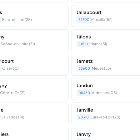
s
Jallaucourt
Eure-et-Loir (28)
Moselle (57)
0
57590
ny
Jâlons
Saône-et-Loire (71)
Marne (51)
51150
icourt
Jametz
Oise (60)
Meuse (55)
0
55600
gny
Jandun
Côte-d'Or (21)
Ardennes (08)
08430
le
Janville
Calvados (14)
Eure-et-Loir (28)
28310
liers
Janvry