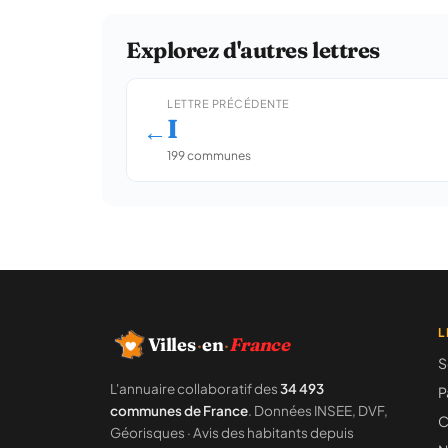
Explorez d'autres lettres
LETTRE PRÉCÉDENTE
I
←
199 communes
L
Villes
·
en
·
France
S
L'annuaire collaboratif des
34 493
P
communes de France
. Données INSEE, DVF,
C
Géorisques · Avis des habitants depuis