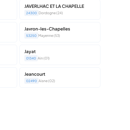
JAVERLHAC ET LA CHAPELLE
Dordogne (24)
24300
Javron-les-Chapelles
Mayenne (53)
53250
Jayat
Ain (01)
01340
Jeancourt
Aisne (02)
02490