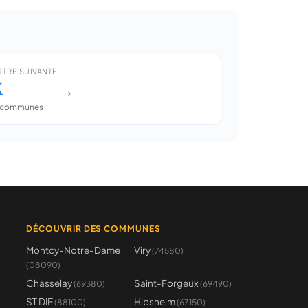
TTRE SUIVANTE
K
→
 communes
DÉCOUVRIR DES COMMUNES
Montcy-Notre-Dame
Viry
(74580)
(08090)
Chasselay
Saint-Forgeux
(69380)
(69490)
ST DIE
Hipsheim
(88100)
(67150)