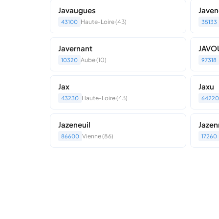
Javaugues
Javen
Haute-Loire (43)
43100
35133
Javernant
JAVO
Aube (10)
10320
97318
Jax
Jaxu
Haute-Loire (43)
43230
64220
Jazeneuil
Jazen
Vienne (86)
86600
17260