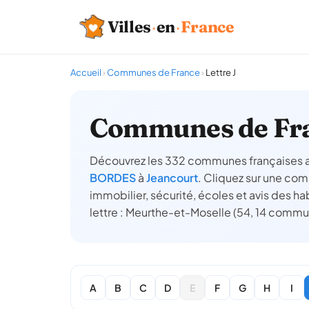
Villes
·
en
·
France
Accueil
›
Communes de France
›
Lettre J
Communes de Fra
Découvrez les 332 communes françaises ac
BORDES
à
Jeancourt
. Cliquez sur une com
immobilier, sécurité, écoles et avis des h
lettre : Meurthe-et-Moselle (54, 14 comm
A
B
C
D
E
F
G
H
I