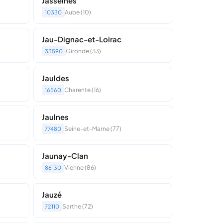
Jasseines
Aube (10)
10330
Jau-Dignac-et-Loirac
Gironde (33)
33590
Jauldes
Charente (16)
16560
Jaulnes
Seine-et-Marne (77)
77480
Jaunay-Clan
Vienne (86)
86130
Jauzé
Sarthe (72)
72110