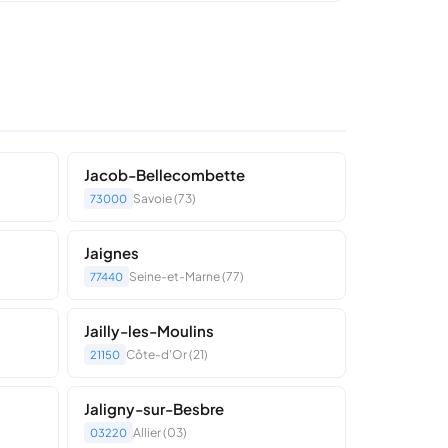
Jacob-Bellecombette
Savoie (73)
73000
Jaignes
Seine-et-Marne (77)
77440
Jailly-les-Moulins
Côte-d'Or (21)
21150
Jaligny-sur-Besbre
Allier (03)
03220