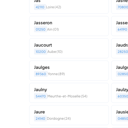
Jas
Jasne
Loire (42)
42110
7080
Jasseron
Jasse
Ain (01)
01250
64190
Jaucourt
Jaudr
Aube (10)
10200
28250
Jaulges
Jaulg
Yonne (89)
89360
0285
Jaulny
Jaulz
Meurthe-et-Moselle (54)
54470
6035
Jaure
Jausi
Dordogne (24)
24140
0485