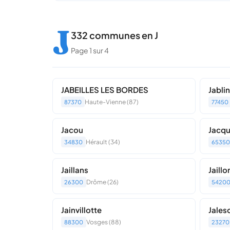
J
332 communes en J
Page 1 sur 4
JABEILLES LES BORDES
Jabli
Haute-Vienne (87)
87370
77450
Jacou
Jacq
Hérault (34)
34830
65350
Jaillans
Jaillo
Drôme (26)
26300
5420
Jainvillotte
Jales
Vosges (88)
88300
23270