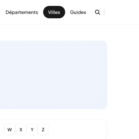
Départements
Villes
Guides
W
X
Y
Z