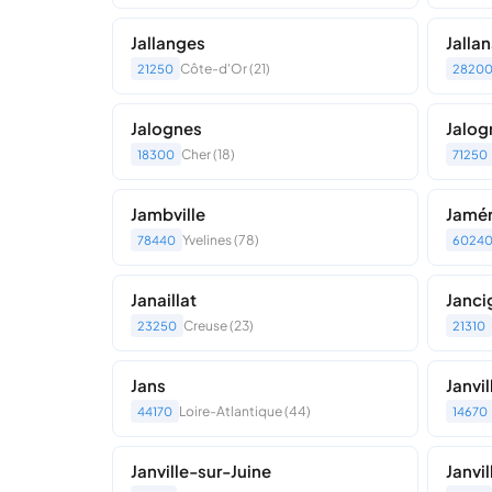
Jallanges
Jallan
Côte-d'Or (21)
21250
2820
Jalognes
Jalog
Cher (18)
18300
71250
Jambville
Jamér
Yvelines (78)
78440
6024
Janaillat
Janci
Creuse (23)
23250
21310
Jans
Janvil
Loire-Atlantique (44)
44170
14670
Janville-sur-Juine
Janvil