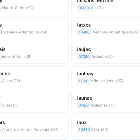
y
Jassans-Riottier
Haute-Saône (70)
Ain (01)
0
01480
s
Jatxou
Pyrénées-Atlantiques (64)
Pyrénées-Atlantiques (64)
64480
ais
Jaujac
Eure-et-Loir (28)
Ardèche (07)
07380
onne
Jaulnay
Aisne (02)
Indre-et-Loire (37)
0
37120
y
Jaunac
Oise (60)
Ardèche (07)
0
07160
ers
Jaux
Alpes-de-Haute-Provence (04)
Oise (60)
0
60880