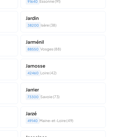
Essonne (91)
91640
Jardin
Isère (38)
38200
Jarménil
Vosges (88)
88550
Jarnosse
Loire (42)
42460
Jarrier
Savoie (73)
73300
Jarzé
Maine-et-Loire (49)
49140