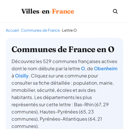
Villes
·
en
·
France
Accueil
›
Communes de France
›
Lettre O
Communes de France en O
Découvrez les 529 communes françaises actives
dont le nom débute par la lettre
O
, de
Obenheim
à
Oisilly
. Cliquez sur une commune pour
consulter sa fiche détaillée : population, mairie,
immobilier, sécurité, écoles et avis des
habitants. Les départements les plus
représentés sur cette lettre : Bas-Rhin (67, 29
communes), Hautes-Pyrénées (65, 23
communes), Pyrénées-Atlantiques (64, 21
communes).