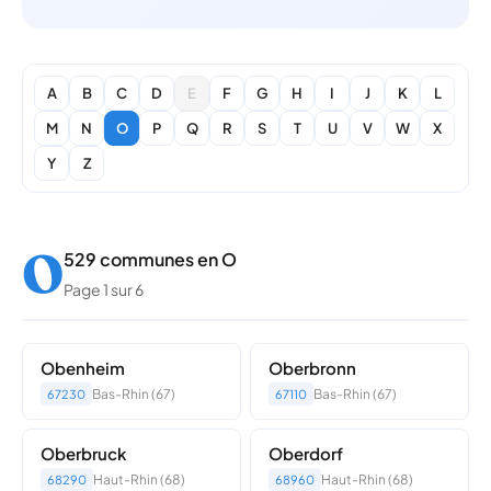
A
B
C
D
E
F
G
H
I
J
K
L
M
N
O
P
Q
R
S
T
U
V
W
X
Y
Z
O
529 communes en O
Page 1 sur 6
Obenheim
Oberbronn
Bas-Rhin (67)
Bas-Rhin (67)
67230
67110
Oberbruck
Oberdorf
Haut-Rhin (68)
Haut-Rhin (68)
68290
68960