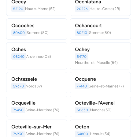
Occey
Occhiatana
Haute-Marne (52)
Haute-Corse (2B)
52190
20226
Occoches
Ochancourt
Somme (80)
Somme (80)
80600
80210
Oches
Ochey
Ardennes (08)
08240
54170
Meurthe-et-Moselle (54)
Ochtezeele
Ocquerre
Nord (59)
Seine-et-Marne (77)
59670
77440
Ocqueville
Octeville-l'Avenel
Seine-Maritime (76)
Manche (50)
76450
50630
Octeville-sur-Mer
Octon
Seine-Maritime (76)
Hérault (34)
76930
34800