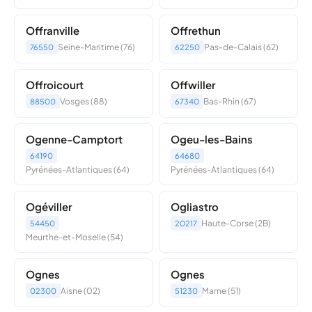
Offranville
Offrethun
Seine-Maritime (76)
Pas-de-Calais (62)
76550
62250
Offroicourt
Offwiller
Vosges (88)
Bas-Rhin (67)
88500
67340
Ogenne-Camptort
Ogeu-les-Bains
64190
64680
Pyrénées-Atlantiques (64)
Pyrénées-Atlantiques (64)
Ogéviller
Ogliastro
Haute-Corse (2B)
54450
20217
Meurthe-et-Moselle (54)
Ognes
Ognes
Aisne (02)
Marne (51)
02300
51230