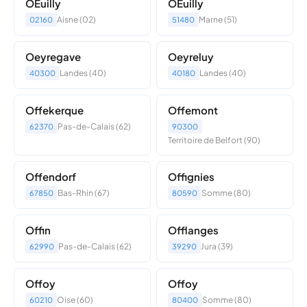
OEuilly
OEuilly
Aisne (02)
Marne (51)
02160
51480
Oeyregave
Oeyreluy
Landes (40)
Landes (40)
40300
40180
Offekerque
Offemont
Pas-de-Calais (62)
62370
90300
Territoire de Belfort (90)
Offendorf
Offignies
Bas-Rhin (67)
Somme (80)
67850
80590
Offin
Offlanges
Pas-de-Calais (62)
Jura (39)
62990
39290
Offoy
Offoy
Oise (60)
Somme (80)
60210
80400