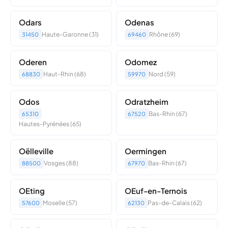
Odars
Odenas
Haute-Garonne (31)
Rhône (69)
31450
69460
Oderen
Odomez
Haut-Rhin (68)
Nord (59)
68830
59970
Odos
Odratzheim
Bas-Rhin (67)
65310
67520
Hautes-Pyrénées (65)
Oëlleville
Oermingen
Vosges (88)
Bas-Rhin (67)
88500
67970
OEting
OEuf-en-Ternois
Moselle (57)
Pas-de-Calais (62)
57600
62130