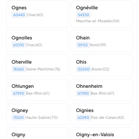
Ognes
Ognéville
Oise (60)
60440
54330
Meurthe-et-Moselle (54)
Ognolles
Ohain
Oise (60)
Nord (59)
60310
59132
Oherville
Ohis
Seine-Maritime (76)
Aisne (02)
76560
02500
Ohlungen
Ohnenheim
Bas-Rhin (67)
Bas-Rhin (67)
67590
67390
Oigney
Oignies
Haute-Saône (70)
Pas-de-Calais (62)
70120
62590
Oigny
Oigny-en-Valois