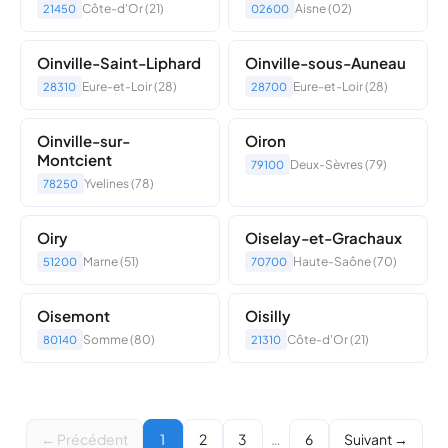
Côte-d'Or (21)
Aisne (02)
21450
02600
Oinville-Saint-Liphard
Oinville-sous-Auneau
Eure-et-Loir (28)
Eure-et-Loir (28)
28310
28700
Oinville-sur-
Oiron
Montcient
Deux-Sèvres (79)
79100
Yvelines (78)
78250
Oiry
Oiselay-et-Grachaux
Marne (51)
Haute-Saône (70)
51200
70700
Oisemont
Oisilly
Somme (80)
Côte-d'Or (21)
80140
21310
← Précédent
1
2
3
…
6
Suivant →