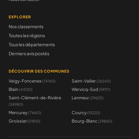
EXPLORER
Nos classements
Toutes les régions
Tous les départements
Derniers avis postés
DÉCOUVRIR DES COMMUNES
Veigy-Foncenex
Saint-Vallier
(74140)
(26240)
Blain
Wervicq-Sud
(44130)
(59117)
Saint-Clément-de-Rivière
Lanmeur
(29620)
(34980)
Mercurey
Courcy
(71640)
(51220)
Groissiat
Bourg-Blanc
(01810)
(29860)