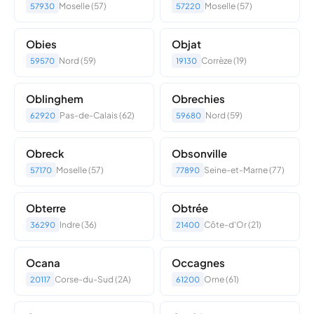
Moselle (57)
Moselle (57)
57930
57220
Obies
Objat
Nord (59)
Corrèze (19)
59570
19130
Oblinghem
Obrechies
Pas-de-Calais (62)
Nord (59)
62920
59680
Obreck
Obsonville
Moselle (57)
Seine-et-Marne (77)
57170
77890
Obterre
Obtrée
Indre (36)
Côte-d'Or (21)
36290
21400
Ocana
Occagnes
Corse-du-Sud (2A)
Orne (61)
20117
61200