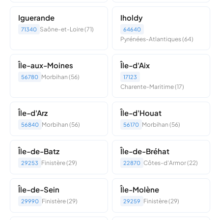
Iguerande
Iholdy
Saône-et-Loire (71)
71340
64640
Pyrénées-Atlantiques (64)
Île-aux-Moines
Île-d'Aix
Morbihan (56)
56780
17123
Charente-Maritime (17)
Île-d'Arz
Île-d'Houat
Morbihan (56)
Morbihan (56)
56840
56170
Île-de-Batz
Île-de-Bréhat
Finistère (29)
Côtes-d'Armor (22)
29253
22870
Île-de-Sein
Île-Molène
Finistère (29)
Finistère (29)
29990
29259