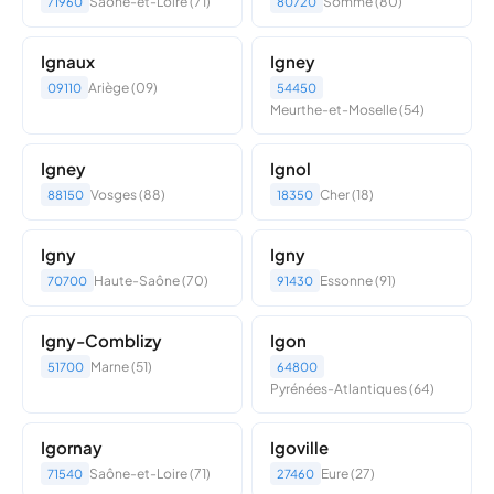
Saône-et-Loire (71)
Somme (80)
71960
80720
Ignaux
Igney
Ariège (09)
09110
54450
Meurthe-et-Moselle (54)
Igney
Ignol
Vosges (88)
Cher (18)
88150
18350
Igny
Igny
Haute-Saône (70)
Essonne (91)
70700
91430
Igny-Comblizy
Igon
Marne (51)
51700
64800
Pyrénées-Atlantiques (64)
Igornay
Igoville
Saône-et-Loire (71)
Eure (27)
71540
27460