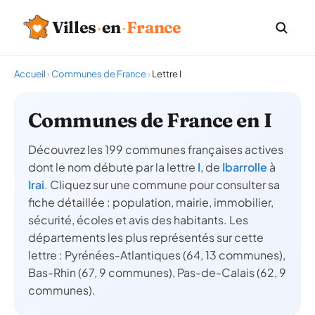
Villes
·
en
·
France
Accueil
›
Communes de France
›
Lettre I
Communes de France en I
Découvrez les 199 communes françaises actives
dont le nom débute par la lettre
I
, de
Ibarrolle
à
Irai
. Cliquez sur une commune pour consulter sa
fiche détaillée : population, mairie, immobilier,
sécurité, écoles et avis des habitants. Les
départements les plus représentés sur cette
lettre : Pyrénées-Atlantiques (64, 13 communes),
Bas-Rhin (67, 9 communes), Pas-de-Calais (62, 9
communes).