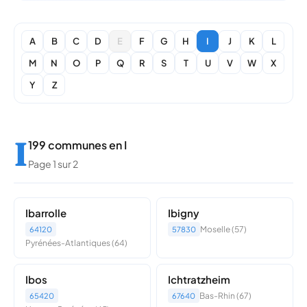
A
B
C
D
E
F
G
H
I
J
K
L
M
N
O
P
Q
R
S
T
U
V
W
X
Y
Z
I
199 communes en I
Page 1 sur 2
Ibarrolle
Ibigny
Moselle (57)
64120
57830
Pyrénées-Atlantiques (64)
Ibos
Ichtratzheim
Bas-Rhin (67)
65420
67640