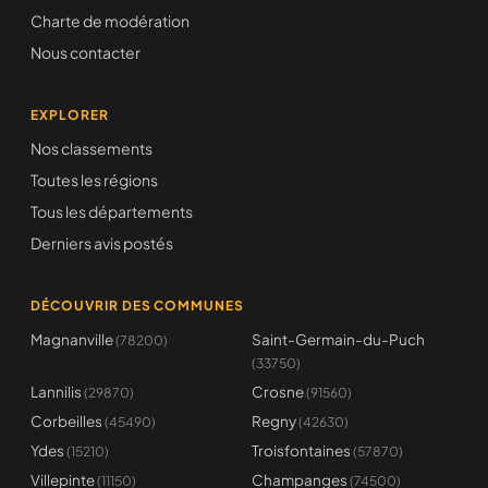
Charte de modération
Nous contacter
EXPLORER
Nos classements
Toutes les régions
Tous les départements
Derniers avis postés
DÉCOUVRIR DES COMMUNES
Magnanville
Saint-Germain-du-Puch
(78200)
(33750)
Lannilis
Crosne
(29870)
(91560)
Corbeilles
Regny
(45490)
(42630)
Ydes
Troisfontaines
(15210)
(57870)
Villepinte
Champanges
(11150)
(74500)