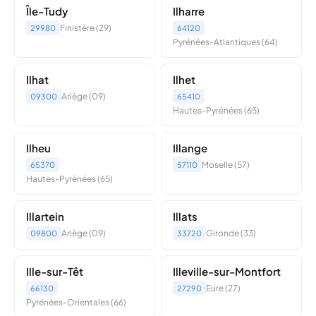
Île-Tudy
Ilharre
Finistère (29)
29980
64120
Pyrénées-Atlantiques (64)
Ilhat
Ilhet
Ariège (09)
09300
65410
Hautes-Pyrénées (65)
Ilheu
Illange
Moselle (57)
65370
57110
Hautes-Pyrénées (65)
Illartein
Illats
Ariège (09)
Gironde (33)
09800
33720
Ille-sur-Têt
Illeville-sur-Montfort
Eure (27)
66130
27290
Pyrénées-Orientales (66)