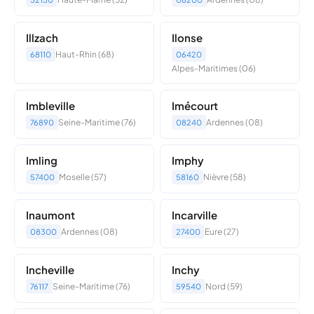
Illzach
Ilonse
Haut-Rhin (68)
68110
06420
Alpes-Maritimes (06)
Imbleville
Imécourt
Seine-Maritime (76)
Ardennes (08)
76890
08240
Imling
Imphy
Moselle (57)
Nièvre (58)
57400
58160
Inaumont
Incarville
Ardennes (08)
Eure (27)
08300
27400
Incheville
Inchy
Seine-Maritime (76)
Nord (59)
76117
59540