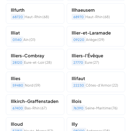
Illfurth
Illhaeusern
Haut-Rhin (68)
Haut-Rhin (68)
68720
68970
Illiat
Illier-et-Laramade
Ain (01)
Ariège (09)
01140
09220
Illiers-Combray
Illiers-l'Évêque
Eure-et-Loir (28)
Eure (27)
28120
27770
Illies
Illifaut
Nord (59)
Côtes-d'Armor (22)
59480
22230
Illkirch-Graffenstaden
Illois
Bas-Rhin (67)
Seine-Maritime (76)
67400
76390
Illoud
Illy
Haute-Marne (52)
Ardennes (08)
52150
08200