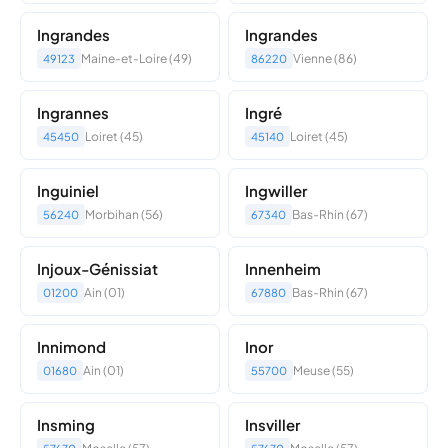
Ingrandes
Ingrandes
Maine-et-Loire (49)
Vienne (86)
49123
86220
Ingrannes
Ingré
Loiret (45)
Loiret (45)
45450
45140
Inguiniel
Ingwiller
Morbihan (56)
Bas-Rhin (67)
56240
67340
Injoux-Génissiat
Innenheim
Ain (01)
Bas-Rhin (67)
01200
67880
Innimond
Inor
Ain (01)
Meuse (55)
01680
55700
Insming
Insviller