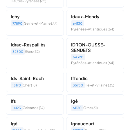
Hautes-Pyrénées (65)
Ichy
Idaux-Mendy
Seine-et-Marne (77)
77890
64130
Pyrénées-Atlantiques (64)
Idrac-Respaillès
IDRON-OUSSE-
SENDETS
Gers (32)
32300
64320
Pyrénées-Atlantiques (64)
Ids-Saint-Roch
Iffendic
Cher (18)
Ille-et-Vilaine (35)
18170
35750
Ifs
Igé
Calvados (14)
Orne (61)
14123
61130
Igé
Ignaucourt