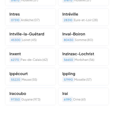
Moselle (57)
Moselle (57)
57670
57670
Intres
Intréville
Ardèche (07)
Eure-et-Loir (28)
07310
28310
Intville-la-Guétard
Inval-Boiron
Loiret (45)
Somme (80)
45300
80430
Inxent
Inzinzac-Lochrist
Pas-de-Calais (62)
Morbihan (56)
62170
56650
Ippécourt
Ippling
Meuse (55)
Moselle (57)
55220
57990
Iracoubo
Irai
Guyane (973)
Orne (61)
97350
61190