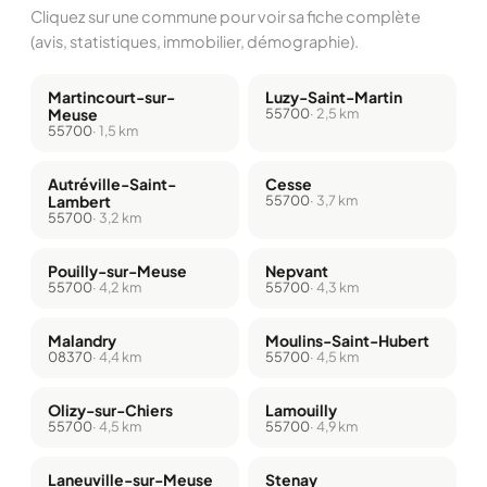
Cliquez sur une commune pour voir sa fiche complète
(avis, statistiques, immobilier, démographie).
Martincourt-sur-
Luzy-Saint-Martin
Meuse
55700
· 2,5 km
55700
· 1,5 km
Autréville-Saint-
Cesse
Lambert
55700
· 3,7 km
55700
· 3,2 km
Pouilly-sur-Meuse
Nepvant
55700
· 4,2 km
55700
· 4,3 km
Malandry
Moulins-Saint-Hubert
08370
· 4,4 km
55700
· 4,5 km
Olizy-sur-Chiers
Lamouilly
55700
· 4,5 km
55700
· 4,9 km
Laneuville-sur-Meuse
Stenay