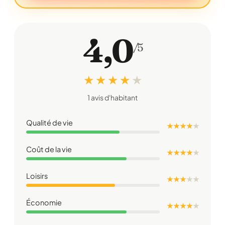
4,0
/5
★ ★ ★ ★
★
1 avis d'habitant
Qualité de vie
★ ★ ★ ★
★
Coût de la vie
★ ★ ★ ★
★
Loisirs
★ ★ ★
★
★
Économie
★ ★ ★ ★
★