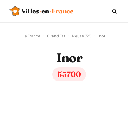
Villes
·
en
·
France
La France
›
Grand Est
›
Meuse (55)
›
Inor
Inor
55700