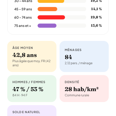
19,2 %
30 – 44 ans
14,1 %
45 – 59 ans
19,8 %
60 – 74 ans
13,6 %
75 ans et +
ÂGE MOYEN
MÉNAGES
42,8 ans
84
Plus âgée que moy. FR (42
2,12 pers. / ménage
ans)
HOMMES / FEMMES
DENSITÉ
47 % / 53 %
28 hab/km²
84 H · 94 F
Commune rurale
SOLDE NATUREL