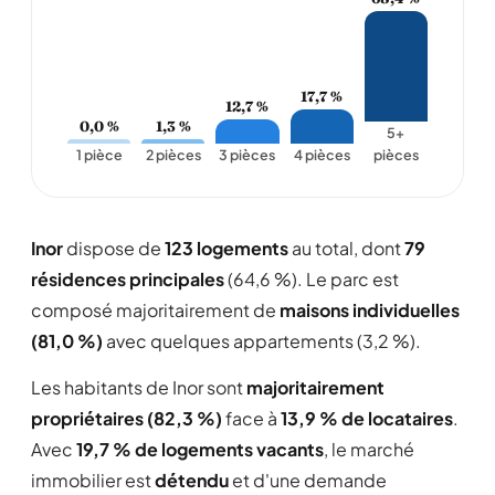
17,7 %
12,7 %
0,0 %
1,3 %
5+
1 pièce
2 pièces
3 pièces
4 pièces
pièces
Inor
dispose de
123 logements
au total, dont
79
résidences principales
(64,6 %). Le parc est
composé majoritairement de
maisons individuelles
(81,0 %)
avec quelques appartements (3,2 %).
Les habitants de Inor sont
majoritairement
propriétaires (82,3 %)
face à
13,9 % de locataires
.
Avec
19,7 % de logements vacants
, le marché
immobilier est
détendu
et d'une demande