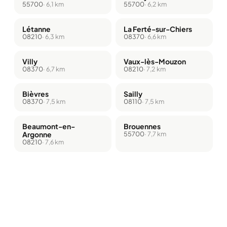
55700
· 6,1 km
55700
· 6,2 km
Létanne
La Ferté-sur-Chiers
08210
· 6,3 km
08370
· 6,6 km
Villy
Vaux-lès-Mouzon
08370
· 6,7 km
08210
· 7,2 km
Bièvres
Sailly
08370
· 7,5 km
08110
· 7,5 km
Beaumont-en-
Brouennes
Argonne
55700
· 7,7 km
08210
· 7,6 km