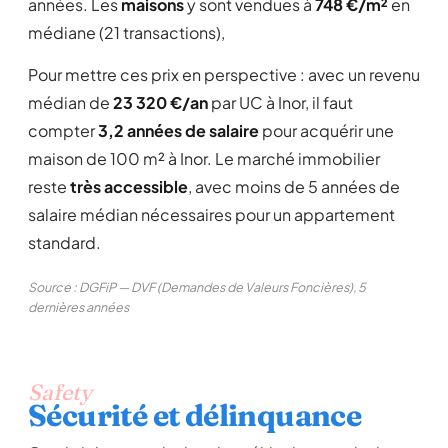
années. Les
maisons
y sont vendues à
748 €/m²
en
médiane (21 transactions),
Pour mettre ces prix en perspective : avec un revenu
médian de
23 320 €/an
par UC à Inor, il faut
compter
3,2 années de salaire
pour acquérir une
maison de 100 m² à Inor. Le marché immobilier
reste
très accessible
, avec moins de 5 années de
salaire médian nécessaires pour un appartement
standard.
Source : DGFiP — DVF (Demandes de Valeurs Foncières), 5
dernières années
Safety
Sécurité et délinquance