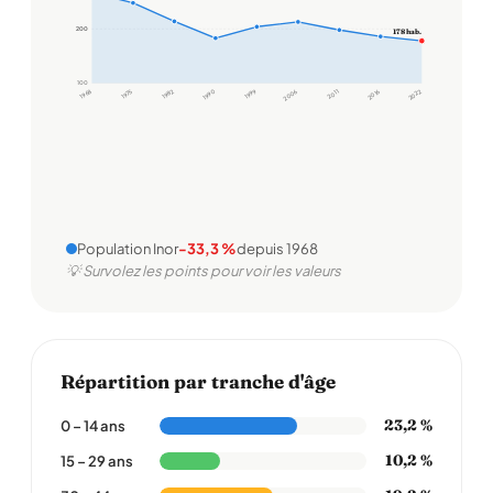
200
200
178 hab.
100
1968
1975
1982
1990
1999
2006
2011
2016
2022
Population Inor
-33,3 %
depuis 1968
💡 Survolez les points pour voir les valeurs
Répartition par tranche d'âge
23,2 %
0 – 14 ans
10,2 %
15 – 29 ans