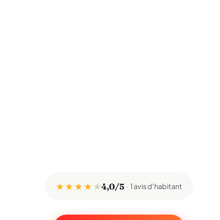
★ ★ ★ ★
★
4,0/5
1 avis d'habitant