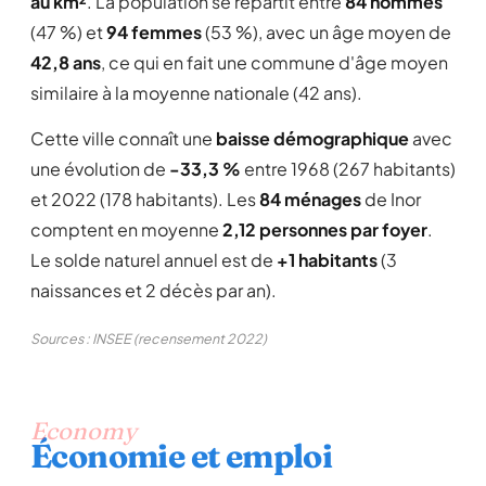
au km²
. La population se répartit entre
84 hommes
(47 %) et
94 femmes
(53 %), avec un âge moyen de
42,8 ans
, ce qui en fait une commune d'âge moyen
similaire à la moyenne nationale (42 ans).
Cette ville connaît une
baisse démographique
avec
une évolution de
-33,3 %
entre 1968 (267 habitants)
et 2022 (178 habitants). Les
84 ménages
de Inor
comptent en moyenne
2,12 personnes par foyer
.
Le solde naturel annuel est de
+1 habitants
(3
naissances et 2 décès par an).
Sources : INSEE (recensement 2022)
Economy
Économie et emploi