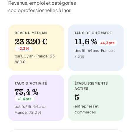
Revenus, emploi et catégories
socioprofessionnelles à Inor.
REVENU MÉDIAN
TAUX DE CHÔMAGE
23 320 €
11,6 %
+4,3 pts
-2,3 %
des 15-64 ans · France :
par UC / an · France : 23
7,3 %
880 €
TAUX D'ACTIVITÉ
ÉTABLISSEMENTS
ACTIFS
73,4 %
5
+1,4 pts
entreprises et
actifs / 15-64 ans ·
commerces
France : 72,0 %