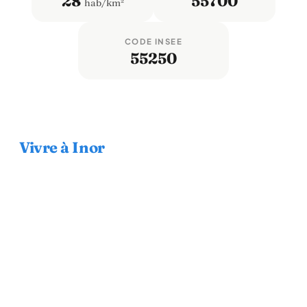
28
55700
hab/km²
CODE INSEE
55250
Vivre à Inor