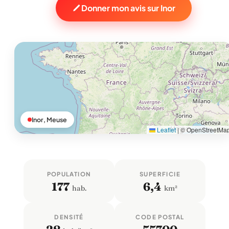
Donner mon avis sur Inor
Inor, Meuse
Leaflet
|
© OpenStreetMa
POPULATION
SUPERFICIE
177
6,4
hab.
km²
DENSITÉ
CODE POSTAL