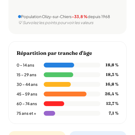
Population Olizy-sur-Chiers
-33,8 %
depuis 1968
💡 Survolez les points pour voir les valeurs
Répartition par tranche d'âge
18,8 %
0 – 14 ans
18,3 %
15 – 29 ans
16,8 %
30 – 44 ans
26,4 %
45 – 59 ans
12,7 %
60 – 74 ans
7,1 %
75 ans et +