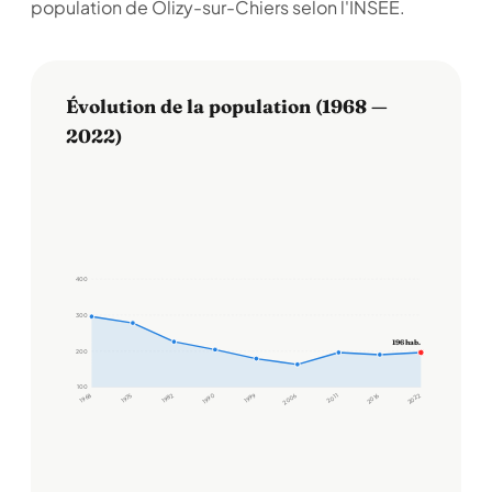
population de Olizy-sur-Chiers selon l'INSEE.
Évolution de la population (1968 —
2022)
400
300
196 hab.
200
100
1968
1975
1982
1990
1999
2006
2011
2016
2022