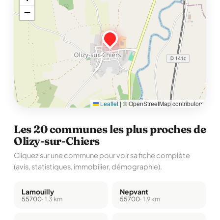
−
Leaflet
|
© OpenStreetMap contributors
Les 20 communes les plus proches de
Olizy-sur-Chiers
Cliquez sur une commune pour voir sa fiche complète
(avis, statistiques, immobilier, démographie).
Lamouilly
Nepvant
55700
· 1,3 km
55700
· 1,9 km