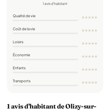
1 avis d'habitant
Qualité de vie
★
★
★
★
★
Coût de la vie
★
★
★
★
★
Loisirs
★
★
★
★
★
Économie
★
★
★
★
★
Enfants
★
★
★
★
★
Transports
★
★
★
★
★
1 avis d'habitant de Olizy-sur-