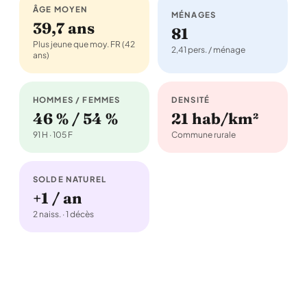
ÂGE MOYEN
MÉNAGES
39,7 ans
81
Plus jeune que moy. FR (42
2,41 pers. / ménage
ans)
HOMMES / FEMMES
DENSITÉ
46 % / 54 %
21 hab/km²
91 H · 105 F
Commune rurale
SOLDE NATUREL
+1 / an
2 naiss. · 1 décès