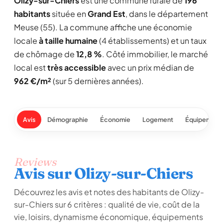
Olizy-sur-Chiers
est une commune rurale de
196
habitants
située en
Grand Est
, dans le département
Meuse (55). La commune affiche une économie
locale
à taille humaine
(4 établissements) et un taux
de chômage de
12,8 %
. Côté immobilier, le marché
local est
très accessible
avec un prix médian de
962 €/m²
(sur 5 dernières années).
Avis
Démographie
Économie
Logement
Équipement
Reviews
Avis sur Olizy-sur-Chiers
Découvrez les avis et notes des habitants de Olizy-
sur-Chiers sur 6 critères : qualité de vie, coût de la
vie, loisirs, dynamisme économique, équipements