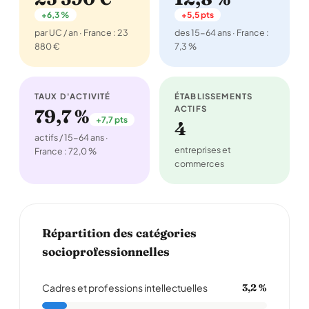
+6,3 %
+5,5 pts
par UC / an · France : 23
des 15-64 ans · France :
880 €
7,3 %
TAUX D'ACTIVITÉ
ÉTABLISSEMENTS
ACTIFS
79,7 %
+7,7 pts
4
actifs / 15-64 ans ·
entreprises et
France : 72,0 %
commerces
Répartition des catégories
socioprofessionnelles
Cadres et professions intellectuelles
3,2 %