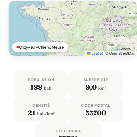
Olizy-sur-Chiers, Meuse
Leaflet
|
© OpenStreetMap
POPULATION
SUPERFICIE
188
9,0
hab.
km²
DENSITÉ
CODE POSTAL
21
55700
hab/km²
CODE INSEE