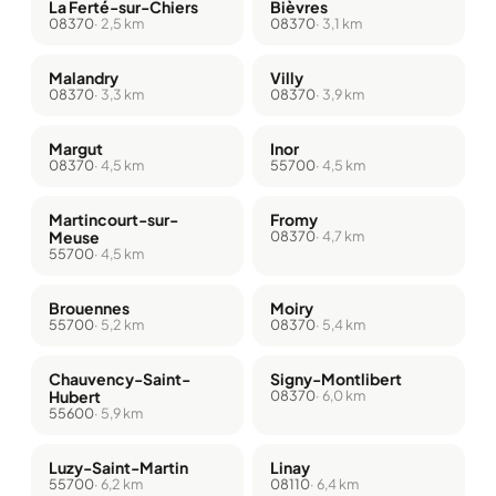
La Ferté-sur-Chiers
Bièvres
08370
· 2,5 km
08370
· 3,1 km
Malandry
Villy
08370
· 3,3 km
08370
· 3,9 km
Margut
Inor
08370
· 4,5 km
55700
· 4,5 km
Martincourt-sur-
Fromy
Meuse
08370
· 4,7 km
55700
· 4,5 km
Brouennes
Moiry
55700
· 5,2 km
08370
· 5,4 km
Chauvency-Saint-
Signy-Montlibert
Hubert
08370
· 6,0 km
55600
· 5,9 km
Luzy-Saint-Martin
Linay
55700
· 6,2 km
08110
· 6,4 km