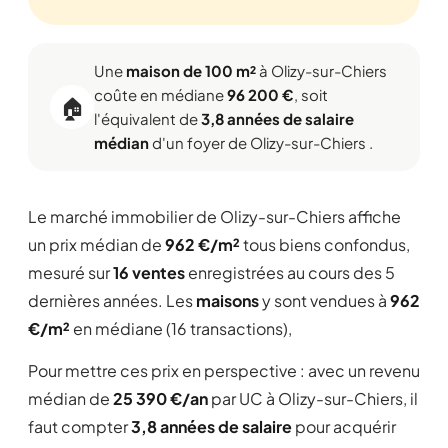
Une
maison de 100 m²
à Olizy-sur-Chiers
coûte en médiane
96 200 €
, soit
🏠
l'équivalent de
3,8 années de salaire
médian
d'un foyer de Olizy-sur-Chiers .
Le marché immobilier de Olizy-sur-Chiers affiche
un prix médian de
962 €/m²
tous biens confondus,
mesuré sur
16 ventes
enregistrées au cours des 5
dernières années. Les
maisons
y sont vendues à
962
€/m²
en médiane (16 transactions),
Pour mettre ces prix en perspective : avec un revenu
médian de
25 390 €/an
par UC à Olizy-sur-Chiers, il
faut compter
3,8 années de salaire
pour acquérir