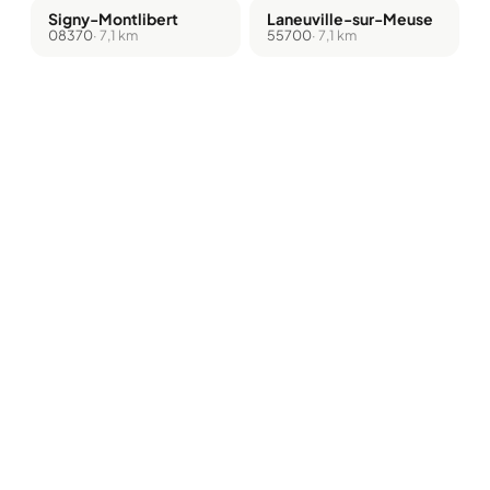
Signy-Montlibert
Laneuville-sur-Meuse
08370
· 7,1 km
55700
· 7,1 km