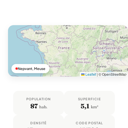
Nepvant, Meuse
Leaflet
|
© OpenStreetMap
POPULATION
SUPERFICIE
87
5,1
hab.
km²
DENSITÉ
CODE POSTAL