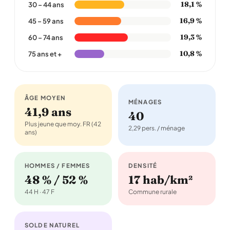
18,1 %
30 – 44 ans
16,9 %
45 – 59 ans
19,3 %
60 – 74 ans
10,8 %
75 ans et +
ÂGE MOYEN
MÉNAGES
41,9 ans
40
Plus jeune que moy. FR (42
2,29 pers. / ménage
ans)
HOMMES / FEMMES
DENSITÉ
48 % / 52 %
17 hab/km²
44 H · 47 F
Commune rurale
SOLDE NATUREL