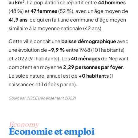
au km²
. La population se répartit entre
44 hommes
(48 %) et
47 femmes
(52 %), avec un âge moyen de
41,9 ans
, ce qui en fait une commune d'âge moyen
similaire à la moyenne nationale (42 ans).
Cette ville connaît une
baisse démographique
avec
une évolution de
-9,9 %
entre 1968 (101 habitants)
et 2022 (91 habitants). Les
40 ménages
de Nepvant
comptent en moyenne
2,29 personnes par foyer
.
Le solde naturel annuel est de
+0 habitants
(1
naissances et 1 décès par an).
Sources : INSEE (recensement 2022)
Economy
Économie et emploi