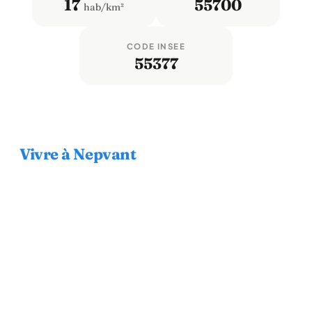
17
55700
hab/km²
CODE INSEE
55377
Vivre à Nepvant