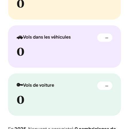
0
🚗
Vols dans les véhicules
—
0
🔑
Vols de voiture
—
0
En
2025
, Nepvant a enregistré
0 cambriolages de