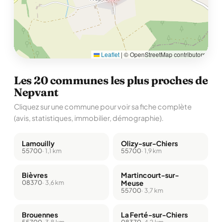
Leaflet
|
© OpenStreetMap contributors
Les 20 communes les plus proches de
Nepvant
Cliquez sur une commune pour voir sa fiche complète
(avis, statistiques, immobilier, démographie).
Lamouilly
Olizy-sur-Chiers
55700
· 1,1 km
55700
· 1,9 km
Bièvres
Martincourt-sur-
08370
· 3,6 km
Meuse
55700
· 3,7 km
Brouennes
La Ferté-sur-Chiers
55700
· 3,8 km
08370
· 4,2 km