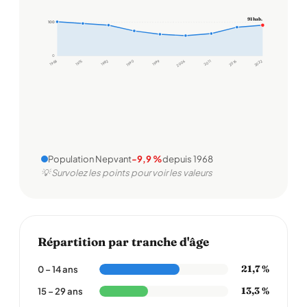
91 hab.
100
100
0
1968
1975
1982
1990
1999
2006
2011
2016
2022
Population Nepvant
-9,9 %
depuis 1968
💡 Survolez les points pour voir les valeurs
Répartition par tranche d'âge
21,7 %
0 – 14 ans
13,3 %
15 – 29 ans