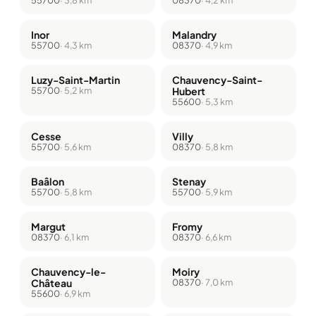
Inor
Malandry
55700
· 4,3 km
08370
· 4,9 km
Luzy-Saint-Martin
Chauvency-Saint-
55700
· 5,2 km
Hubert
55600
· 5,3 km
Cesse
Villy
55700
· 5,6 km
08370
· 5,8 km
Baâlon
Stenay
55700
· 5,8 km
55700
· 5,9 km
Margut
Fromy
08370
· 6,1 km
08370
· 6,6 km
Chauvency-le-
Moiry
Château
08370
· 7,0 km
55600
· 6,9 km