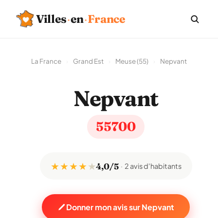
Villes
·
en
·
France
La France
›
Grand Est
›
Meuse (55)
›
Nepvant
Nepvant
55700
★ ★ ★ ★
★
4,0/5
2 avis d'habitants
Donner mon avis sur Nepvant