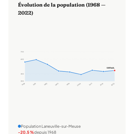
Évolution de la population (1968 —
2022)
700
600
446 hab.
400
300
1968
1975
1982
1990
1999
2006
2011
2016
2022
Population Laneuville-sur-Meuse
-20,5 %
depuis 1968