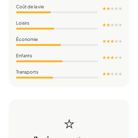
Coût de la vie
★ ★
★
★
★
Loisirs
★ ★
★
★
★
Économie
★ ★ ★
★
★
Enfants
★ ★ ★
★
★
Transports
★ ★
★
★
★
⭐