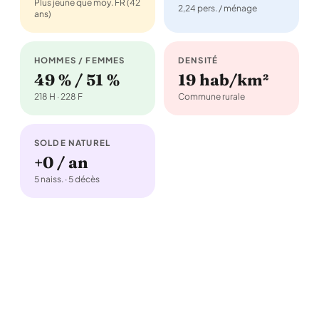
Plus jeune que moy. FR (42
2,24 pers. / ménage
ans)
HOMMES / FEMMES
DENSITÉ
49 % / 51 %
19 hab/km²
218 H · 228 F
Commune rurale
SOLDE NATUREL
+0 / an
5 naiss. · 5 décès