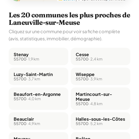
Les 20 communes les plus proches de
Laneuville-sur-Meuse
Cliquez sur une commune pour voir sa fiche complète
(avis, statistiques, immobilier, démographie).
Stenay
Cesse
55700
· 1,9 km
55700
· 2,4 km
Luzy-Saint-Martin
Wiseppe
55700
· 3,7 km
55700
· 3,9 km
Beaufort-en-Argonne
Martincourt-sur-
55700
· 4,0 km
Meuse
55700
· 4,8 km
Beauclair
Halles-sous-les-Côtes
55700
· 4,9 km
55700
· 5,2 km
Mouzay
Baâlon