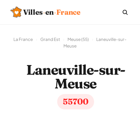
Villes
·
en
·
France
La France
›
Grand Est
›
Meuse (55)
›
Laneuville-sur-
Meuse
Laneuville-sur-
Meuse
55700