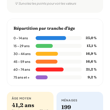
💡 Survolez les points pour voir les valeurs
Répartition par tranche d'âge
23,0 %
0 – 14 ans
13,1 %
15 – 29 ans
16,9 %
30 – 44 ans
16,6 %
45 – 59 ans
21,2 %
60 – 74 ans
9,2 %
75 ans et +
ÂGE MOYEN
MÉNAGES
41,2 ans
199