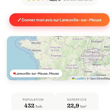
Donner mon avis sur Laneuville-sur-Meuse
Laneuville-sur-Meuse, Meuse
Leaflet
|
© OpenStreetMa
POPULATION
SUPERFICIE
432
22,9
hab.
km²