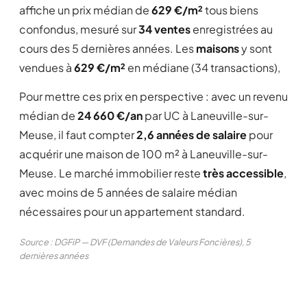
affiche un prix médian de
629 €/m²
tous biens
confondus, mesuré sur
34 ventes
enregistrées au
cours des 5 dernières années. Les
maisons
y sont
vendues à
629 €/m²
en médiane (34 transactions),
Pour mettre ces prix en perspective : avec un revenu
médian de
24 660 €/an
par UC à Laneuville-sur-
Meuse, il faut compter
2,6 années de salaire
pour
acquérir une maison de 100 m² à Laneuville-sur-
Meuse. Le marché immobilier reste
très accessible
,
avec moins de 5 années de salaire médian
nécessaires pour un appartement standard.
Source : DGFiP — DVF (Demandes de Valeurs Foncières), 5
dernières années