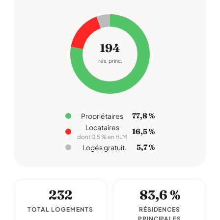
194
rés. princ.
77,8 %
Propriétaires
Locataires
16,5 %
dont 0,5 % en HLM
5,7 %
Logés gratuit.
232
83,6 %
TOTAL LOGEMENTS
RÉSIDENCES
PRINCIPALES