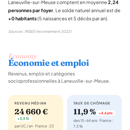
Laneuville-sur-Meuse comptent en moyenne
2,24
personnes par foyer
. Le solde naturel annuel est de
+0 habitants
(5 naissances et 5 décès par an).
Sources : INSEE (recensement 2022)
Economy
Économie et emploi
Revenus, emploi et catégories
socioprofessionnelles à Laneuville-sur-Meuse.
REVENU MÉDIAN
TAUX DE CHÔMAGE
24 660 €
11,9 %
+4,6 pts
+3,3 %
des 15-64 ans · France :
par UC / an · France : 23
7,3 %