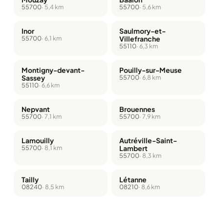
55700
· 5,4 km
55700
· 5,6 km
Inor
Saulmory-et-
55700
· 6,1 km
Villefranche
55110
· 6,3 km
Montigny-devant-
Pouilly-sur-Meuse
Sassey
55700
· 6,8 km
55110
· 6,6 km
Nepvant
Brouennes
55700
· 7,1 km
55700
· 7,9 km
Lamouilly
Autréville-Saint-
55700
· 8,1 km
Lambert
55700
· 8,3 km
Tailly
Létanne
08240
· 8,5 km
08210
· 8,6 km