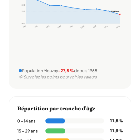
800
700
650 hab.
500
1968
1975
1982
1990
1999
2006
2011
2016
2022
Population Mouzay
-27,8 %
depuis 1968
💡 Survolez les points pour voir les valeurs
Répartition par tranche d'âge
11,8 %
0 – 14 ans
11,9 %
15 – 29 ans