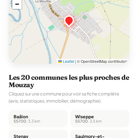
−
Leaflet
|
© OpenStreetMap contributors
Les 20 communes les plus proches de
Mouzay
Cliquez sur une commune pour voir sa fiche complète
(avis, statistiques, immobilier, démographie).
Baâlon
Wiseppe
55700
· 3,3 km
55700
· 3,5 km
Stenay
Saulmory-et-