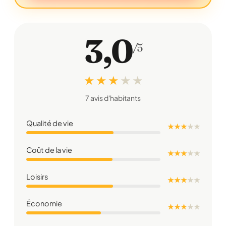
3,0
/5
★ ★ ★
★
★
7 avis d'habitants
Qualité de vie
★ ★ ★
★
★
Coût de la vie
★ ★ ★
★
★
Loisirs
★ ★ ★
★
★
Économie
★ ★ ★
★
★