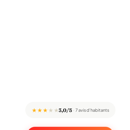
★ ★ ★
★
★
3,0/5
7 avis d'habitants