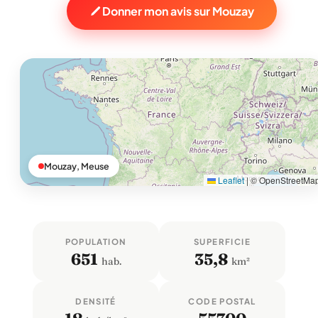
Donner mon avis sur Mouzay
Mouzay, Meuse
Leaflet
|
© OpenStreetMa
POPULATION
SUPERFICIE
651
35,8
hab.
km²
DENSITÉ
CODE POSTAL