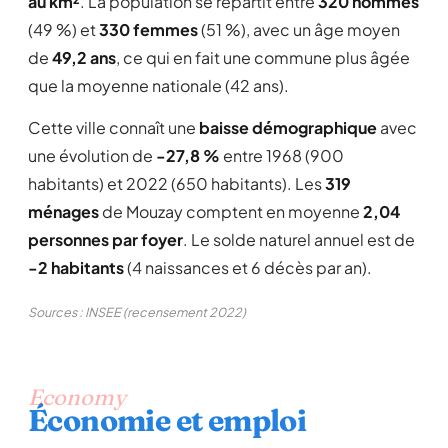
au km²
. La population se répartit entre
320 hommes
(49 %) et
330 femmes
(51 %), avec un âge moyen
de
49,2 ans
, ce qui en fait une commune plus âgée
que la moyenne nationale (42 ans).
Cette ville connaît une
baisse démographique
avec
une évolution de
-27,8 %
entre 1968 (900
habitants) et 2022 (650 habitants). Les
319
ménages
de Mouzay comptent en moyenne
2,04
personnes par foyer
. Le solde naturel annuel est de
-2 habitants
(4 naissances et 6 décès par an).
Sources : INSEE (recensement 2022)
Economy
Économie et emploi