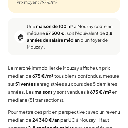
Prix moyen : 797 €/m²
Une
maison de 100 m²
à Mouzay coûte en
médiane
67 500 €
, soit l'équivalent de
2,8
🏠
années de salaire médian
d'un foyer de
Mouzay .
Le marché immobilier de Mouzay affiche un prix
médian de
675 €/m²
tous biens confondus, mesuré
sur
51 ventes
enregistrées au cours des 5 dernières
années. Les
maisons
y sont vendues à
675 €/m²
en
médiane (51 transactions),
Pour mettre ces prix en perspective : avec un revenu
médian de
24 340 €/an
par UC à Mouzay, il faut
compter
2,8 années de salaire
pour acquérir une