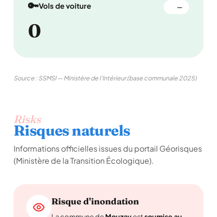
🔑
Vols de voiture
—
0
Source : SSMSI — Ministère de l'Intérieur (base communale 2025)
Risks
Risques naturels
Informations officielles issues du portail Géorisques
(Ministère de la Transition Écologique).
Risque d'inondation
La commune de
Mouzay
est
soumise au