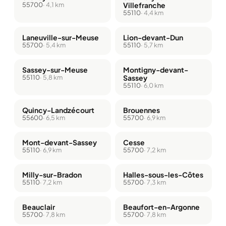
55700
· 4,1 km
Villefranche
55110
· 4,4 km
Laneuville-sur-Meuse
Lion-devant-Dun
55700
· 5,4 km
55110
· 5,7 km
Sassey-sur-Meuse
Montigny-devant-
55110
· 5,8 km
Sassey
55110
· 6,0 km
Quincy-Landzécourt
Brouennes
55600
· 6,5 km
55700
· 6,9 km
Mont-devant-Sassey
Cesse
55110
· 6,9 km
55700
· 7,2 km
Milly-sur-Bradon
Halles-sous-les-Côtes
55110
· 7,2 km
55700
· 7,3 km
Beauclair
Beaufort-en-Argonne
55700
· 7,8 km
55700
· 7,8 km