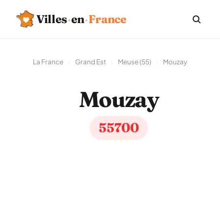
Villes
·
en
·
France
La France
›
Grand Est
›
Meuse (55)
›
Mouzay
Mouzay
55700