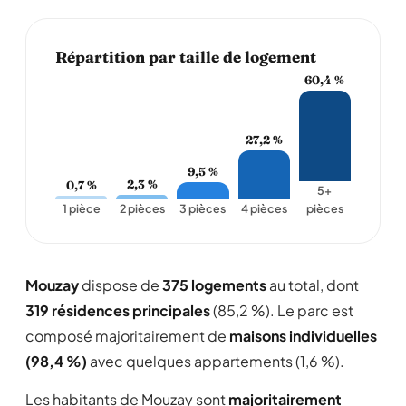
Répartition par taille de logement
60,4 %
27,2 %
9,5 %
2,3 %
0,7 %
5+
1 pièce
2 pièces
3 pièces
4 pièces
pièces
Mouzay
dispose de
375 logements
au total, dont
319 résidences principales
(85,2 %). Le parc est
composé majoritairement de
maisons individuelles
(98,4 %)
avec quelques appartements (1,6 %).
Les habitants de Mouzay sont
majoritairement