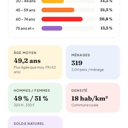
14,5 %
30 – 44 ans
21,5 %
45 – 59 ans
26,8 %
60 – 74 ans
13,5 %
75 ans et +
ÂGE MOYEN
MÉNAGES
49,2 ans
319
Plus âgée que moy. FR (42
2,04 pers. / ménage
ans)
HOMMES / FEMMES
DENSITÉ
49 % / 51 %
18 hab/km²
320 H · 330 F
Commune rurale
SOLDE NATUREL