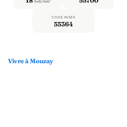
18
55700
hab/km²
CODE INSEE
55364
Vivre à Mouzay