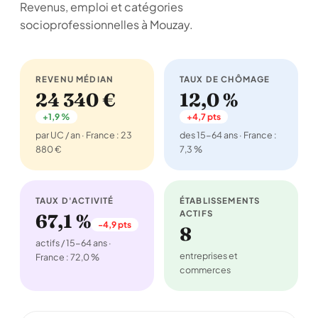
Revenus, emploi et catégories
socioprofessionnelles à Mouzay.
REVENU MÉDIAN
TAUX DE CHÔMAGE
24 340 €
12,0 %
+1,9 %
+4,7 pts
par UC / an · France : 23
des 15-64 ans · France :
880 €
7,3 %
TAUX D'ACTIVITÉ
ÉTABLISSEMENTS
ACTIFS
67,1 %
-4,9 pts
8
actifs / 15-64 ans ·
entreprises et
France : 72,0 %
commerces