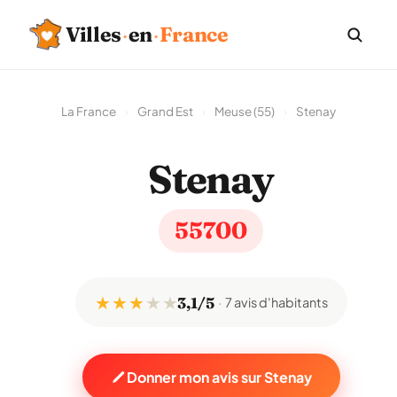
Villes
·
en
·
France
La France
›
Grand Est
›
Meuse (55)
›
Stenay
Stenay
55700
★ ★ ★
★
★
3,1/5
7 avis d'habitants
Donner mon avis sur Stenay