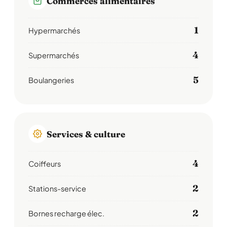
Commerces alimentaires
1
Hypermarchés
4
Supermarchés
5
Boulangeries
Services & culture
4
Coiffeurs
2
Stations-service
2
Bornes recharge élec.