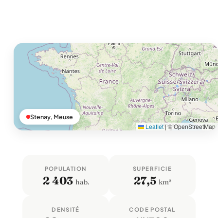
Stenay, Meuse
Leaflet
|
© OpenStreetMap
POPULATION
SUPERFICIE
2 403
27,5
hab.
km²
DENSITÉ
CODE POSTAL