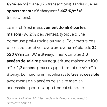
€/m²
en médiane (125 transactions), tandis que les
appartements
s'échangent à
463 €/m²
(5
transactions).
Le marché est
massivement dominé par les
maisons
(96,2 % des ventes), typique d'une
commune péri-urbaine ou rurale. Pour mettre ces
prix en perspective : avec un revenu médian de
22
520 €/an
par UC à Stenay, il faut compter
3,3
années de salaire
pour acquérir une maison de 100
m² et
1,2 années
pour un appartement de 60 m² à
Stenay. Le marché immobilier reste
très accessible
,
avec moins de 5 années de salaire médian
nécessaires pour un appartement standard.
Source : DGFiP — DVF (Demandes de Valeurs Foncières), 5
dernières années