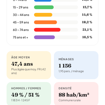
15,7 %
15 – 29 ans
14,6 %
30 – 44 ans
18,2 %
45 – 59 ans
21,1 %
60 – 74 ans
16,5 %
75 ans et +
ÂGE MOYEN
MÉNAGES
47,4 ans
1 156
Plus âgée que moy. FR (42
1,95 pers. / ménage
ans)
HOMMES / FEMMES
DENSITÉ
49 % / 51 %
88 hab/km²
1 183 H · 1 245 F
Commune rurale