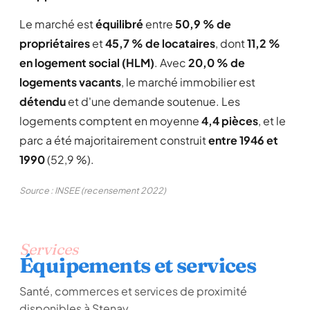
Le marché est
équilibré
entre
50,9 % de
propriétaires
et
45,7 % de locataires
, dont
11,2 %
en logement social (HLM)
. Avec
20,0 % de
logements vacants
, le marché immobilier est
détendu
et d'une demande soutenue. Les
logements comptent en moyenne
4,4 pièces
, et le
parc a été majoritairement construit
entre 1946 et
1990
(52,9 %).
Source : INSEE (recensement 2022)
Services
Équipements et services
Santé, commerces et services de proximité
disponibles à Stenay.