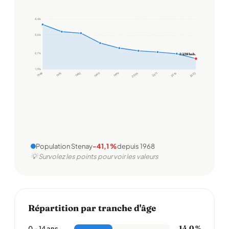
4,4 k
3,6 k
2,7 k
2 428 hab.
1,9 k
1968
1975
1982
1990
1999
2006
2011
2016
2022
Population Stenay
-41,1 %
depuis 1968
💡 Survolez les points pour voir les valeurs
Répartition par tranche d'âge
14,0 %
0 – 14 ans