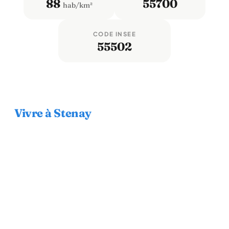
88
55700
hab/km²
CODE INSEE
55502
Vivre à Stenay