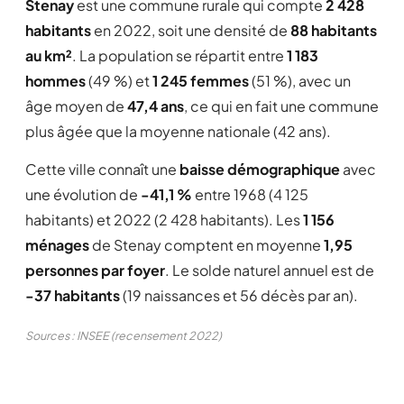
Stenay
est une commune rurale qui compte
2 428
habitants
en 2022, soit une densité de
88 habitants
au km²
. La population se répartit entre
1 183
hommes
(49 %) et
1 245 femmes
(51 %), avec un
âge moyen de
47,4 ans
, ce qui en fait une commune
plus âgée que la moyenne nationale (42 ans).
Cette ville connaît une
baisse démographique
avec
une évolution de
-41,1 %
entre 1968 (4 125
habitants) et 2022 (2 428 habitants). Les
1 156
ménages
de Stenay comptent en moyenne
1,95
personnes par foyer
. Le solde naturel annuel est de
-37 habitants
(19 naissances et 56 décès par an).
Sources : INSEE (recensement 2022)