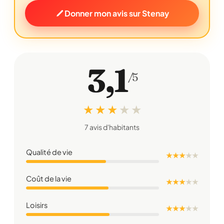
Donner mon avis sur Stenay
3,1
/5
★ ★ ★
★
★
7 avis d'habitants
Qualité de vie
★ ★ ★
★
★
Coût de la vie
★ ★ ★
★
★
Loisirs
★ ★ ★
★
★