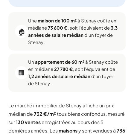
Une
maison de 100 m²
à Stenay coûte en
médiane
73 600 €
, soit l'équivalent de
3,3
🏠
années de salaire médian
d'un foyer de
Stenay .
Un
appartement de 60 m²
à Stenay coûte
en médiane
27 780 €
, soit l'équivalent de
🏢
1,2 années de salaire médian
d'un foyer
de Stenay .
Le marché immobilier de Stenay affiche un prix
médian de
732 €/m²
tous biens confondus, mesuré
sur
130 ventes
enregistrées au cours des 5
dernières années. Les
maisons
y sont vendues à
736