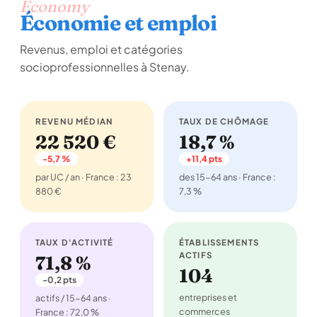
Economy
Économie et emploi
Revenus, emploi et catégories
socioprofessionnelles à Stenay.
REVENU MÉDIAN
TAUX DE CHÔMAGE
22 520 €
18,7 %
-5,7 %
+11,4 pts
par UC / an · France : 23
des 15-64 ans · France :
880 €
7,3 %
TAUX D'ACTIVITÉ
ÉTABLISSEMENTS
ACTIFS
71,8 %
104
-0,2 pts
entreprises et
actifs / 15-64 ans ·
commerces
France : 72,0 %