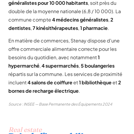
généralistes pour 10 000 habitants
, soit près du
double de la moyenne nationale (6,8 / 10 000). La
commune compte
4 médecins généralistes
,
2
dentistes
,
7 kinésithérapeutes
,
1 pharmacie
.
En matière de commerces, Stenay dispose d'une
offre commerciale alimentaire correcte pour les
besoins du quotidien, avec notamment
1
hypermarché
,
4 supermarchés
,
5 boulangeries
répartis sur la commune. Les services de proximité
incluent
4 salons de coiffure
et
1 bibliothèque
et
2
bornes de recharge électrique
.
Source : INSEE — Base Permanente des Équipements 2024
Real estate