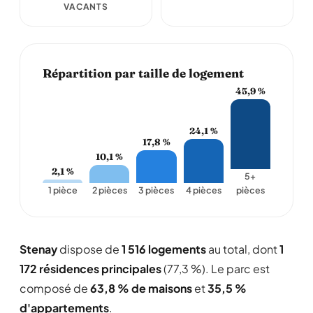
VACANTS
Répartition par taille de logement
45,9 %
24,1 %
17,8 %
10,1 %
2,1 %
5+
1 pièce
2 pièces
3 pièces
4 pièces
pièces
Stenay
dispose de
1 516 logements
au total, dont
1
172 résidences principales
(77,3 %). Le parc est
composé de
63,8 % de maisons
et
35,5 %
d'appartements
.