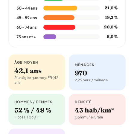
21,0 %
30 – 44 ans
19,3 %
45 – 59 ans
20,0 %
60 – 74 ans
8,0 %
75 ans et +
ÂGE MOYEN
MÉNAGES
42,1 ans
970
Plus âgée que moy. FR (42
2,25 pers. / ménage
ans)
HOMMES / FEMMES
DENSITÉ
52 % / 48 %
43 hab/km²
1 136 H · 1 060 F
Commune rurale