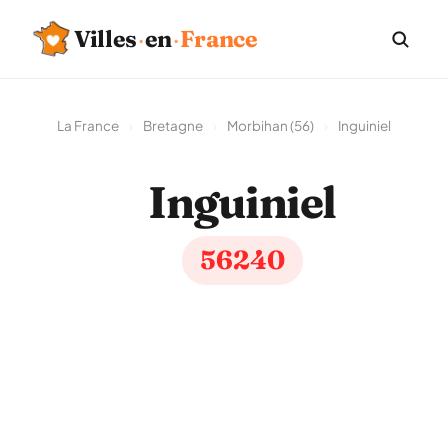
Villes
·
en
·
France
La France
›
Bretagne
›
Morbihan (56)
›
Inguiniel
Inguiniel
56240