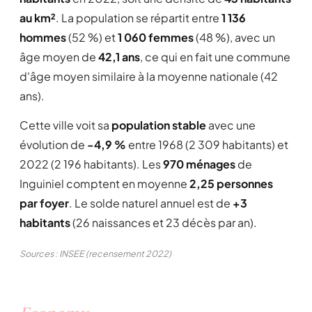
au km²
. La population se répartit entre
1 136
hommes
(52 %) et
1 060 femmes
(48 %), avec un
âge moyen de
42,1 ans
, ce qui en fait une commune
d'âge moyen similaire à la moyenne nationale (42
ans).
Cette ville voit sa
population stable
avec une
évolution de
-4,9 %
entre 1968 (2 309 habitants) et
2022 (2 196 habitants). Les
970 ménages
de
Inguiniel comptent en moyenne
2,25 personnes
par foyer
. Le solde naturel annuel est de
+3
habitants
(26 naissances et 23 décès par an).
Sources : INSEE (recensement 2022)