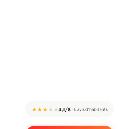
★ ★ ★
★
★
3,1/5
8 avis d'habitants