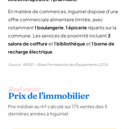
En matière de commerces, Inguiniel dispose d'une
offre commerciale alimentaire limitée, avec
notamment
1 boulangerie
,
1 épicerie
répartis sur la
commune. Les services de proximité incluent
3
salons de coiffure
et
1 bibliothèque
et
1 borne de
recharge électrique
.
Source : INSEE — Base Permanente des Équipements 2024
Real estate
Prix de l'immobilier
Prix médian au m² calculé sur 175 ventes des 5
dernières années à Inguiniel.