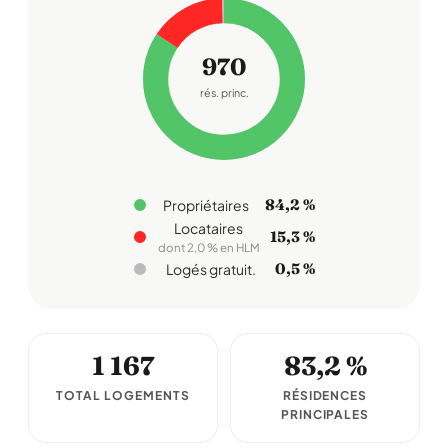
970
rés. princ.
84,2 %
Propriétaires
Locataires
15,3 %
dont 2,0 % en HLM
0,5 %
Logés gratuit.
1 167
83,2 %
TOTAL LOGEMENTS
RÉSIDENCES
PRINCIPALES