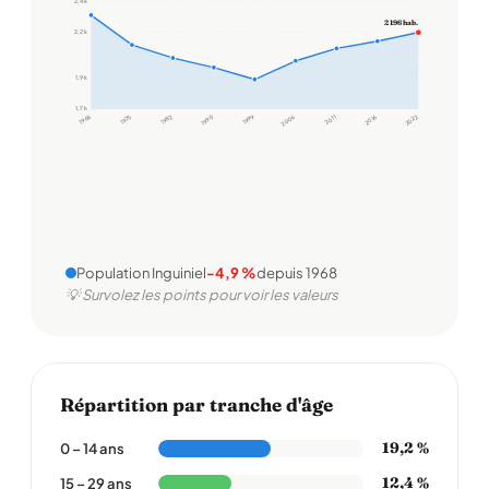
2,4 k
2 196 hab.
2,2 k
1,9 k
1,7 k
1968
1975
1982
1990
1999
2006
2011
2016
2022
Population Inguiniel
-4,9 %
depuis 1968
💡 Survolez les points pour voir les valeurs
Répartition par tranche d'âge
19,2 %
0 – 14 ans
12,4 %
15 – 29 ans