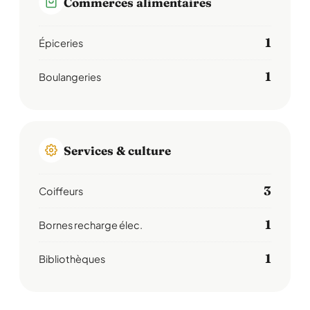
Commerces alimentaires
1
Épiceries
1
Boulangeries
Services & culture
3
Coiffeurs
1
Bornes recharge élec.
1
Bibliothèques