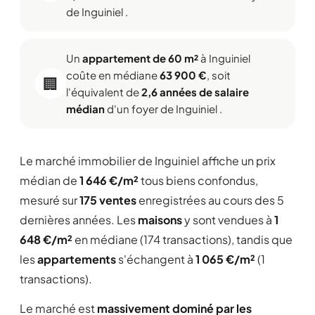
de Inguiniel .
Un
appartement de 60 m²
à Inguiniel
coûte en médiane
63 900 €
, soit
🏢
l'équivalent de
2,6 années de salaire
médian
d'un foyer de Inguiniel .
Le marché immobilier de Inguiniel affiche un prix
médian de
1 646 €/m²
tous biens confondus,
mesuré sur
175 ventes
enregistrées au cours des 5
dernières années. Les
maisons
y sont vendues à
1
648 €/m²
en médiane (174 transactions), tandis que
les
appartements
s'échangent à
1 065 €/m²
(1
transactions).
Le marché est
massivement dominé par les