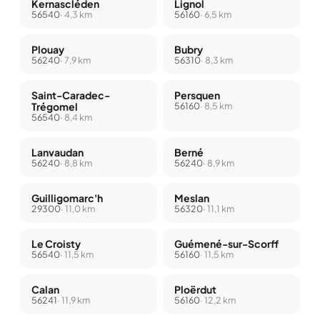
Kernascléden
Lignol
56540
· 4,3 km
56160
· 6,5 km
Plouay
Bubry
56240
· 7,9 km
56310
· 8,3 km
Saint-Caradec-
Persquen
Trégomel
56160
· 8,5 km
56540
· 8,4 km
Lanvaudan
Berné
56240
· 8,8 km
56240
· 8,9 km
Guilligomarc'h
Meslan
29300
· 11,0 km
56320
· 11,1 km
Le Croisty
Guémené-sur-Scorff
56540
· 11,5 km
56160
· 11,5 km
Calan
Ploërdut
56241
· 11,9 km
56160
· 12,2 km