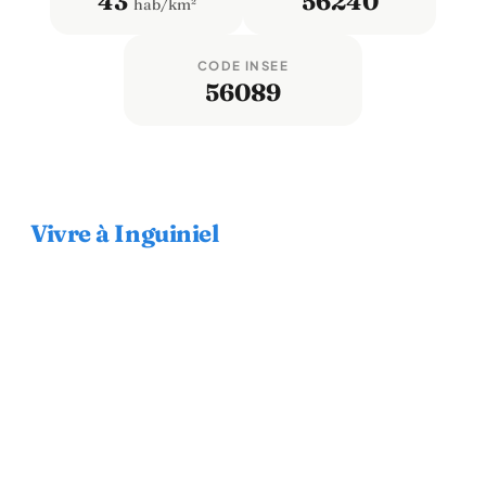
43
56240
hab/km²
CODE INSEE
56089
Vivre à Inguiniel