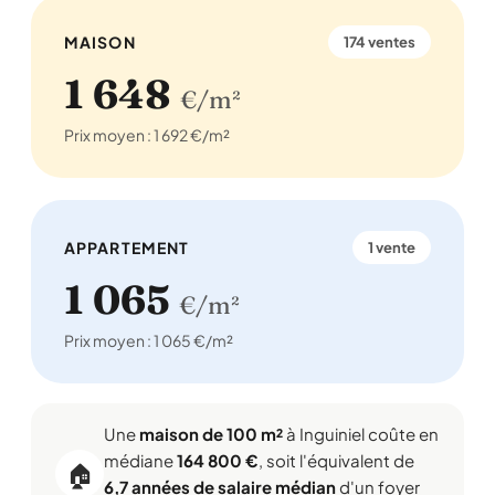
MAISON
174 ventes
1 648
€/m²
Prix moyen : 1 692 €/m²
APPARTEMENT
1 vente
1 065
€/m²
Prix moyen : 1 065 €/m²
Une
maison de 100 m²
à Inguiniel coûte en
médiane
164 800 €
, soit l'équivalent de
🏠
6,7 années de salaire médian
d'un foyer