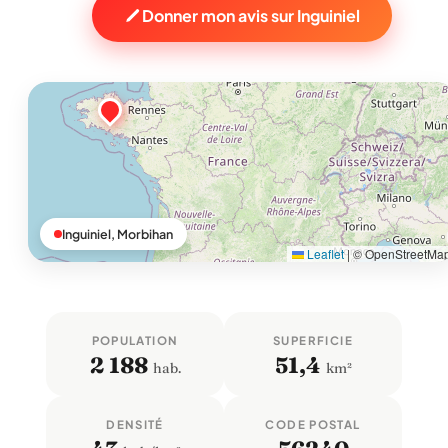
Donner mon avis sur Inguiniel
Inguiniel, Morbihan
Leaflet
|
© OpenStreetMa
POPULATION
SUPERFICIE
2 188
51,4
hab.
km²
DENSITÉ
CODE POSTAL