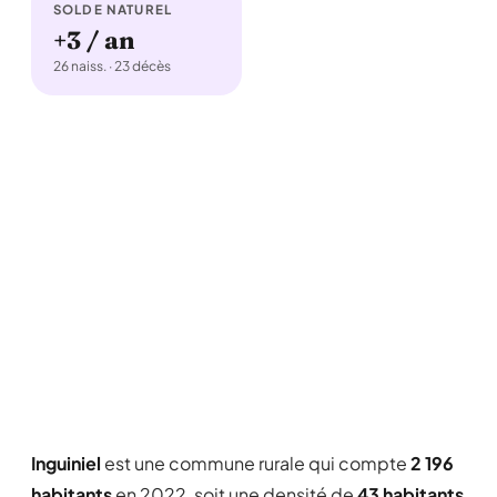
SOLDE NATUREL
+3 / an
26 naiss. · 23 décès
Inguiniel
est une commune rurale qui compte
2 196
habitants
en 2022, soit une densité de
43 habitants