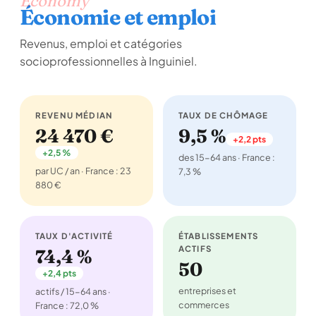
Economy
Économie et emploi
Revenus, emploi et catégories
socioprofessionnelles à Inguiniel.
REVENU MÉDIAN
TAUX DE CHÔMAGE
24 470 €
9,5 %
+2,2 pts
+2,5 %
des 15-64 ans · France :
par UC / an · France : 23
7,3 %
880 €
TAUX D'ACTIVITÉ
ÉTABLISSEMENTS
ACTIFS
74,4 %
50
+2,4 pts
entreprises et
actifs / 15-64 ans ·
commerces
France : 72,0 %