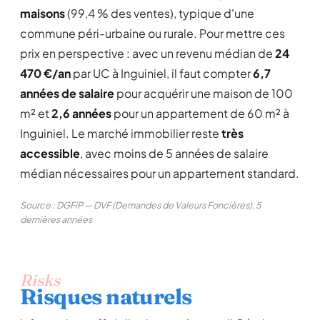
maisons
(99,4 % des ventes), typique d'une
commune péri-urbaine ou rurale. Pour mettre ces
prix en perspective : avec un revenu médian de
24
470 €/an
par UC à Inguiniel, il faut compter
6,7
années de salaire
pour acquérir une maison de 100
m² et
2,6 années
pour un appartement de 60 m² à
Inguiniel. Le marché immobilier reste
très
accessible
, avec moins de 5 années de salaire
médian nécessaires pour un appartement standard.
Source : DGFiP — DVF (Demandes de Valeurs Foncières), 5
dernières années
Risks
Risques naturels