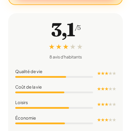
3,1
/5
★ ★ ★
★
★
8 avis d'habitants
Qualité de vie
★ ★ ★
★
★
Coût de la vie
★ ★ ★
★
★
Loisirs
★ ★ ★
★
★
Économie
★ ★ ★
★
★