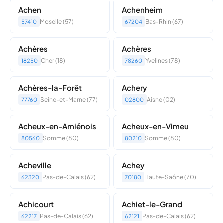
Achen
Achenheim
Moselle (57)
Bas-Rhin (67)
57410
67204
Achères
Achères
Cher (18)
Yvelines (78)
18250
78260
Achères-la-Forêt
Achery
Seine-et-Marne (77)
Aisne (02)
77760
02800
Acheux-en-Amiénois
Acheux-en-Vimeu
Somme (80)
Somme (80)
80560
80210
Acheville
Achey
Pas-de-Calais (62)
Haute-Saône (70)
62320
70180
Achicourt
Achiet-le-Grand
Pas-de-Calais (62)
Pas-de-Calais (62)
62217
62121