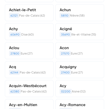
Achiet-le-Petit
Achun
Pas-de-Calais (62)
Nièvre (58)
62121
58110
Achy
Acigné
Oise (60)
Ille-et-Vilaine (35)
60690
35690
Aclou
Acon
Eure (27)
Eure (27)
27800
27570
Acq
Acquigny
Pas-de-Calais (62)
Eure (27)
62144
27400
Acquin-Westbécourt
Acy
Pas-de-Calais (62)
Aisne (02)
62380
02200
Acy-en-Multien
Acy-Romance