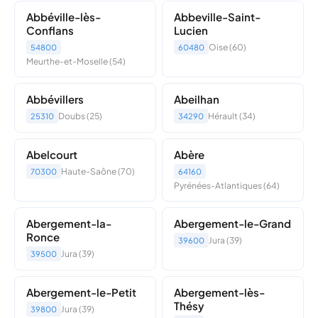
Abbéville-lès-
Abbeville-Saint-
Conflans
Lucien
Oise (60)
54800
60480
Meurthe-et-Moselle (54)
Abbévillers
Abeilhan
Doubs (25)
Hérault (34)
25310
34290
Abelcourt
Abère
Haute-Saône (70)
70300
64160
Pyrénées-Atlantiques (64)
Abergement-la-
Abergement-le-Grand
Ronce
Jura (39)
39600
Jura (39)
39500
Abergement-le-Petit
Abergement-lès-
Thésy
Jura (39)
39800