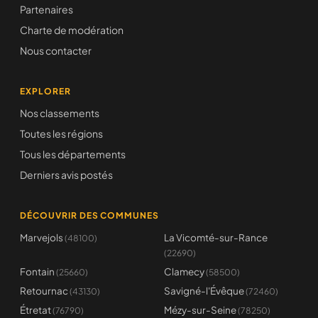
Partenaires
Charte de modération
Nous contacter
EXPLORER
Nos classements
Toutes les régions
Tous les départements
Derniers avis postés
DÉCOUVRIR DES COMMUNES
Marvejols
La Vicomté-sur-Rance
(48100)
(22690)
Fontain
Clamecy
(25660)
(58500)
Retournac
Savigné-l'Évêque
(43130)
(72460)
Étretat
Mézy-sur-Seine
(76790)
(78250)