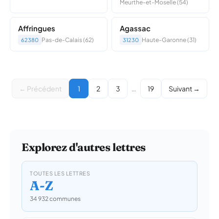
Meurthe-et-Moselle (54)
Affringues
Agassac
Pas-de-Calais (62)
Haute-Garonne (31)
62380
31230
← Précédent
1
2
3
…
19
Suivant →
Explorez d'autres lettres
TOUTES LES LETTRES
A-Z
34 932 communes