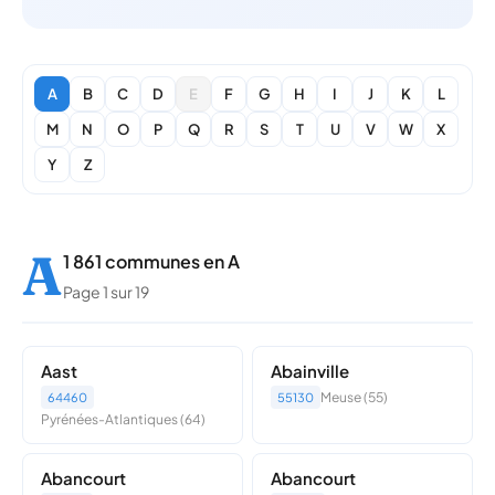
A
B
C
D
E
F
G
H
I
J
K
L
M
N
O
P
Q
R
S
T
U
V
W
X
Y
Z
A
1 861 communes en A
Page 1 sur 19
Aast
Abainville
Meuse (55)
64460
55130
Pyrénées-Atlantiques (64)
Abancourt
Abancourt