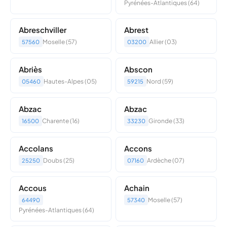
Pyrénées-Atlantiques (64)
Abreschviller
Abrest
Moselle (57)
Allier (03)
57560
03200
Abriès
Abscon
Hautes-Alpes (05)
Nord (59)
05460
59215
Abzac
Abzac
Charente (16)
Gironde (33)
16500
33230
Accolans
Accons
Doubs (25)
Ardèche (07)
25250
07160
Accous
Achain
Moselle (57)
64490
57340
Pyrénées-Atlantiques (64)