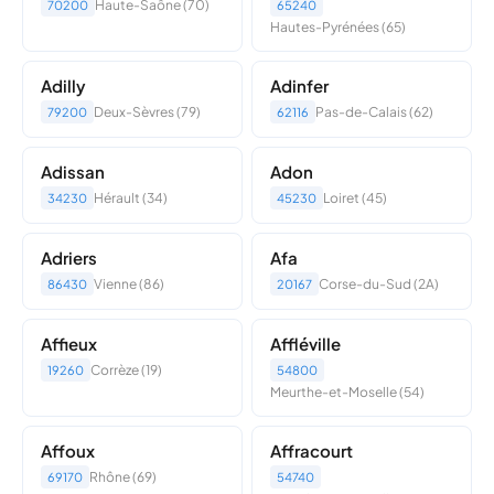
Haute-Saône (70)
70200
65240
Hautes-Pyrénées (65)
Adilly
Adinfer
Deux-Sèvres (79)
Pas-de-Calais (62)
79200
62116
Adissan
Adon
Hérault (34)
Loiret (45)
34230
45230
Adriers
Afa
Vienne (86)
Corse-du-Sud (2A)
86430
20167
Affieux
Affléville
Corrèze (19)
19260
54800
Meurthe-et-Moselle (54)
Affoux
Affracourt
Rhône (69)
69170
54740