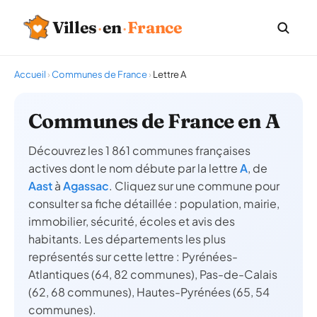
Villes
·
en
·
France
Accueil
›
Communes de France
›
Lettre A
Communes de France en A
Découvrez les 1 861 communes françaises
actives dont le nom débute par la lettre
A
, de
Aast
à
Agassac
. Cliquez sur une commune pour
consulter sa fiche détaillée : population, mairie,
immobilier, sécurité, écoles et avis des
habitants. Les départements les plus
représentés sur cette lettre : Pyrénées-
Atlantiques (64, 82 communes), Pas-de-Calais
(62, 68 communes), Hautes-Pyrénées (65, 54
communes).