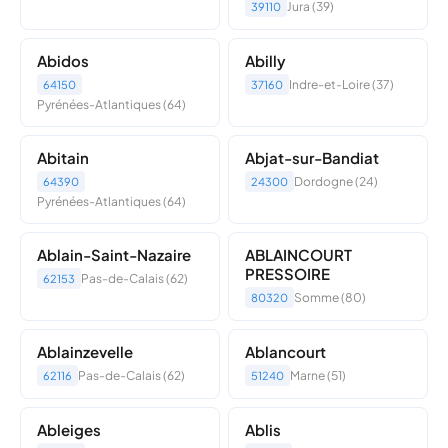
Jura (39)
39110
Abidos
Abilly
Indre-et-Loire (37)
64150
37160
Pyrénées-Atlantiques (64)
Abitain
Abjat-sur-Bandiat
Dordogne (24)
64390
24300
Pyrénées-Atlantiques (64)
Ablain-Saint-Nazaire
ABLAINCOURT
PRESSOIRE
Pas-de-Calais (62)
62153
Somme (80)
80320
Ablainzevelle
Ablancourt
Pas-de-Calais (62)
Marne (51)
62116
51240
Ableiges
Ablis