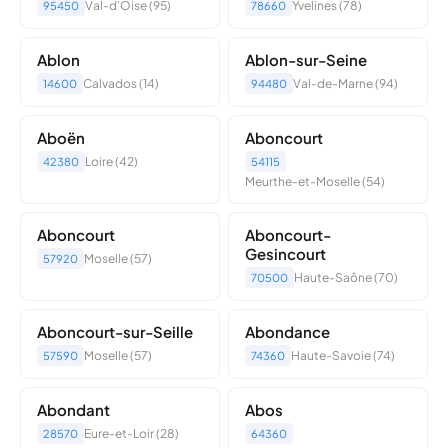
Val-d'Oise (95)
Yvelines (78)
95450
78660
Ablon
Ablon-sur-Seine
Calvados (14)
Val-de-Marne (94)
14600
94480
Aboën
Aboncourt
Loire (42)
42380
54115
Meurthe-et-Moselle (54)
Aboncourt
Aboncourt-
Gesincourt
Moselle (57)
57920
Haute-Saône (70)
70500
Aboncourt-sur-Seille
Abondance
Moselle (57)
Haute-Savoie (74)
57590
74360
Abondant
Abos
Eure-et-Loir (28)
28570
64360