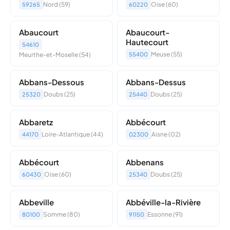
Nord (59)
Oise (60)
59265
60220
Abaucourt
Abaucourt-
Hautecourt
54610
Meuse (55)
Meurthe-et-Moselle (54)
55400
Abbans-Dessous
Abbans-Dessus
Doubs (25)
Doubs (25)
25320
25440
Abbaretz
Abbécourt
Loire-Atlantique (44)
Aisne (02)
44170
02300
Abbécourt
Abbenans
Oise (60)
Doubs (25)
60430
25340
Abbeville
Abbéville-la-Rivière
Somme (80)
Essonne (91)
80100
91150