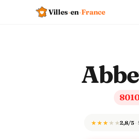
Villes
·
en
·
France
Abbev
801
★ ★ ★
★
★
2,8/5