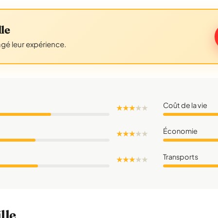
le
agé leur expérience.
Coût de la vie
★ ★ ★
★
★
Économie
★ ★ ★
★
★
Transports
★ ★ ★
★
★
lle