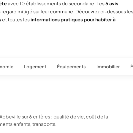
ète
avec 10 établissements du secondaire. Les
5 avis
un regard mitigé sur leur commune. Découvrez ci-dessous le
s
et toutes les
informations pratiques pour habiter à
nomie
Logement
Équipements
Immobilier
É
beville sur 6 critères : qualité de vie, coût de la
ents enfants, transports.