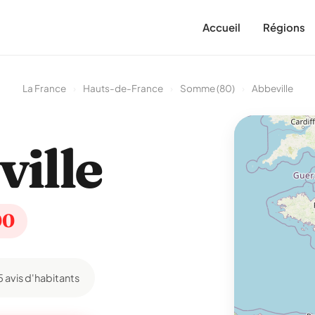
Accueil
Régions
La France
›
Hauts-de-France
›
Somme (80)
›
Abbeville
ille
00
5 avis d'habitants