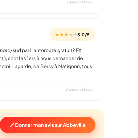
Signaler cet avis
★ ★ ★
★
★
3,0/5
nord/sud par l' autoroute gratuit? EX
t ), sont les 1ers à nous demander de
mploi. Lagarde, de Bercy à Matignon, tous
Signaler cet avis
Donner mon avis sur Abbeville