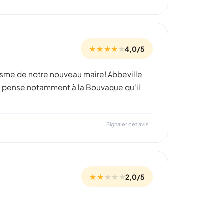
★ ★ ★ ★
★
4,0/5
amisme de notre nouveau maire! Abbeville
.. Je pense notamment à la Bouvaque qu'il
Signaler cet avis
★ ★
★
★
★
2,0/5