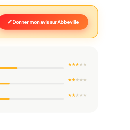
Donner mon avis sur Abbeville
★ ★ ★
★
★
★ ★
★
★
★
★ ★
★
★
★