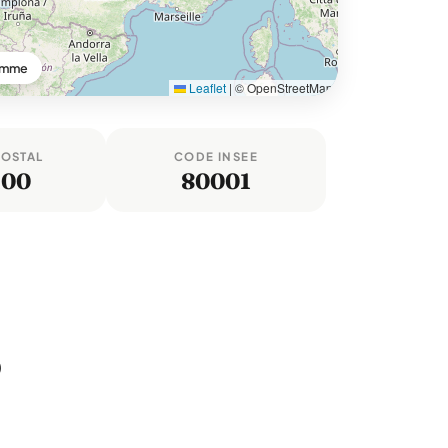
Somme
Leaflet
|
© OpenStreetMap
POSTAL
CODE INSEE
100
80001
)