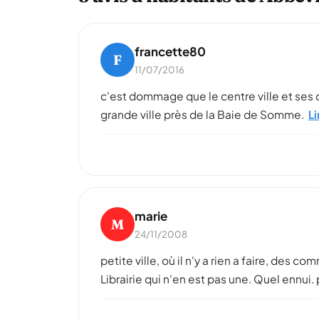
francette80
F
11/07/2016
c'est dommage que le centre ville et ses c
grande ville près de la Baie de Somme.
Li
marie
M
24/11/2008
petite ville, où il n'y a rien a faire, des
Librairie qui n'en est pas une. Quel ennui