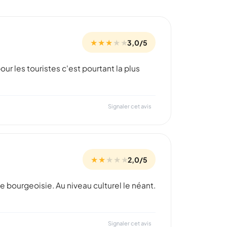
★ ★ ★
★
★
3,0/5
ur les touristes c'est pourtant la plus
Signaler cet avis
★ ★
★
★
★
2,0/5
te bourgeoisie. Au niveau culturel le néant.
Signaler cet avis