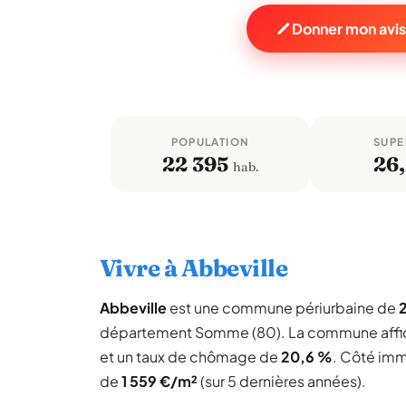
Donner mon avis
POPULATION
SUPE
22 395
26
hab.
Vivre à Abbeville
Abbeville
est une commune périurbaine de
département Somme (80). La commune affi
et un taux de chômage de
20,6 %
. Côté imm
de
1 559 €/m²
(sur 5 dernières années).