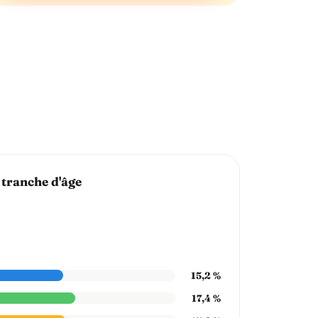
 tranche d'âge
15,2 %
17,4 %