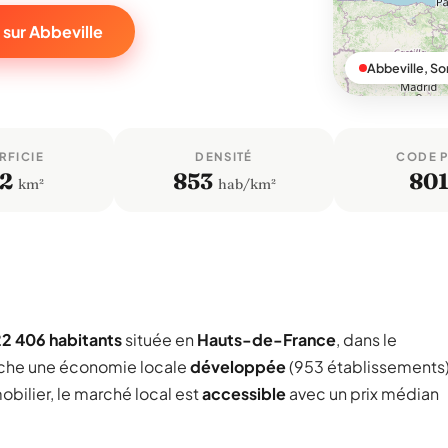
 sur Abbeville
Abbeville, 
RFICIE
DENSITÉ
CODE 
,2
853
80
km²
hab/km²
22 406 habitants
située en
Hauts-de-France
, dans le
che une économie locale
développée
(953 établissements
obilier, le marché local est
accessible
avec un prix médian