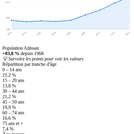
1,2 k
800
500
1968
1975
1982
1990
1999
2006
2011
2016
2022
Population Adissan
+83,8 %
depuis 1968
💡 Survolez les points pour voir les valeurs
Répartition par tranche d'âge
0 – 14 ans
21,2 %
15 – 29 ans
13,8 %
30 – 44 ans
21,2 %
45 – 59 ans
19,9 %
60 – 74 ans
16,6 %
75 ans et +
7,4 %