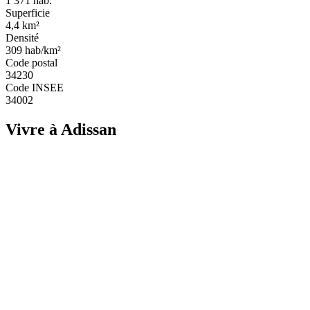
1 371
hab.
Superficie
4,4
km²
Densité
309
hab/km²
Code postal
34230
Code INSEE
34002
Vivre à Adissan