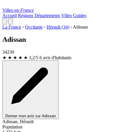
Villes
·
en
·
France
Accueil
Régions
Départements
Villes
Guides
La France
›
Occitanie
›
Hérault (34)
›
Adissan
Adissan
34230
★ ★ ★
★
★
3,2/5
6 avis d'habitants
Donner mon avis sur Adissan
Leaflet
|
© OpenStreetMap
Adissan, Hérault
Population