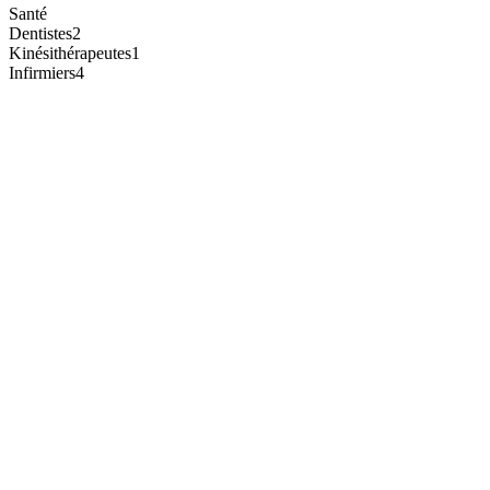
Santé
Dentistes
2
Kinésithérapeutes
1
Infirmiers
4