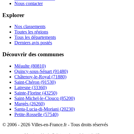
Nous contacter
Explorer
Nos classements
Toutes les régions
Tous les départements
Derniers avis postés
Découvrir des communes
Méaulte
(80810)
Quincy-sous-Sénart
(91480)
Châtenoy-le-Royal
(71880)
Saint-Chéron
(91530)
Latresne
(33360)
Sainte-Florine
(43250)
Saint-Michel-le-Cloucq
(85200)
Margès
(26260)
Santa-Lucia-di-Moriani
(20230)
Petite-Rosselle
(57540)
© 2006 - 2026 Villes-en-France.fr - Tous droits réservés