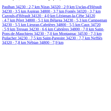
Paulhan
34230
· 2,7 km
Nizas
34320
· 2,9 km
Usclas-d'Hérault
34230
· 3,5 km
Aspiran
34800
· 3,7 km
Fontès
34320
· 3,7 km
Cazouls-d'Hérault
34120
· 4,0 km
Lézignan-la-Cèbe
34120
· 4,7 km
Péret
34800
· 5,1 km
Bélarga
34230
· 5,3 km
Campagnan
34230
· 5,5 km
Lieuran-Cabrières
34800
· 5,5 km
Caux
34720
· 5,9 km
Tressan
34230
· 6,6 km
Cabrières
34800
· 7,0 km
Saint-
Pons-de-Mauchiens
34230
· 7,0 km
Montagnac
34530
· 7,3 km
Puilacher
34230
· 7,5 km
Saint-Pargoire
34230
· 7,7 km
Neffiès
34320
· 7,8 km
Nébian
34800
· 7,9 km