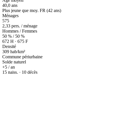
Âge moyen
40,0 ans
Plus jeune que moy. FR (42 ans)
Ménages
575
2,33 pers. / ménage
Hommes / Femmes
50 % / 50 %
672 H · 675 F
Densité
309 hab/km²
Commune périurbaine
Solde naturel
+5 / an
15 naiss. · 10 décès