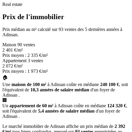
Real estate
Prix de l'immobilier
Prix médian au m² calculé sur 93 ventes des 5 dernières années à
Adissan.
Maison
90 ventes
2 401
€/m²
Prix moyen : 2 335 €/m²
Appartement
3 ventes
2 072
€/m²
Prix moyen : 1 973 €/m²
🏠
Une
maison de 100 m²
à Adissan coûte en médiane
240 100 €
, soit
l'équivalent de
10,3 années de salaire médian
d'un foyer de
Adissan .
🏢
Un
appartement de 60 m²
à Adissan coûte en médiane
124 320 €
,
soit l'équivalent de
5,4 années de salaire médian
d'un foyer de
Adissan .
Le marché immobilier de Adissan affiche un prix médian de
2 392
€/m²
tous biens confondus, mesuré sur
93 ventes
enregistrées au