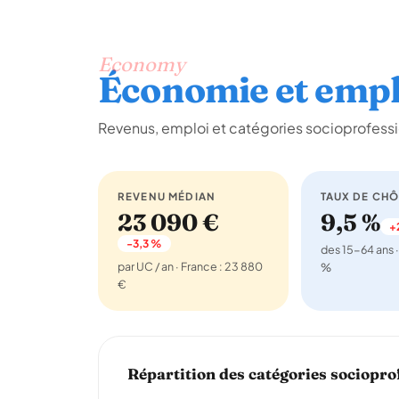
Economy
Économie et empl
Revenus, emploi et catégories socioprofessi
REVENU MÉDIAN
TAUX DE CH
23 090 €
9,5 %
+
-3,3 %
des 15-64 ans ·
par UC / an · France : 23 880
%
€
Répartition des catégories sociopro