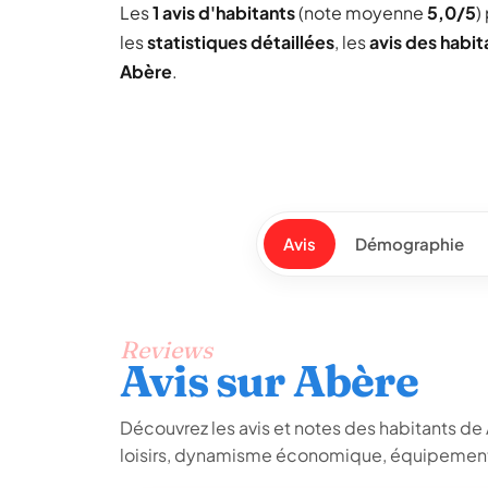
Les
1 avis d'habitants
(note moyenne
5,0/5
)
les
statistiques détaillées
, les
avis des habit
Abère
.
Avis
Démographie
Reviews
Avis sur Abère
Découvrez les avis et notes des habitants de Ab
loisirs, dynamisme économique, équipements