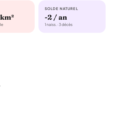
SOLDE NATUREL
/km²
-2 / an
le
1 naiss. · 3 décès
r