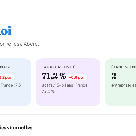
oi
onnelles à Abère.
ÔMAGE
TAUX D'ACTIVITÉ
ÉTABLISSEM
71,2 %
2
2,2 pts
-0,8 pts
 France : 7,3
actifs / 15-64 ans · France :
entreprises 
72,0 %
fessionnelles