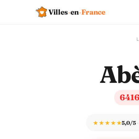
Villes
·
en
·
France
L
Ab
641
★ ★ ★ ★ ★
5,0/5