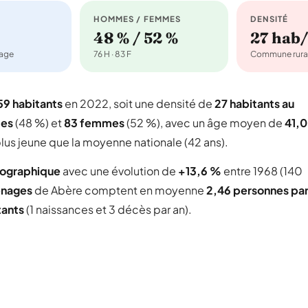
HOMMES / FEMMES
DENSITÉ
48 % / 52 %
27 hab
nage
76 H · 83 F
Commune rura
59 habitants
en 2022, soit une densité de
27 habitants au
es
(48 %) et
83 femmes
(52 %), avec un âge moyen de
41,0
lus jeune que la moyenne nationale (42 ans).
mographique
avec une évolution de
+13,6 %
entre 1968 (140
nages
de Abère comptent en moyenne
2,46 personnes pa
tants
(1 naissances et 3 décès par an).