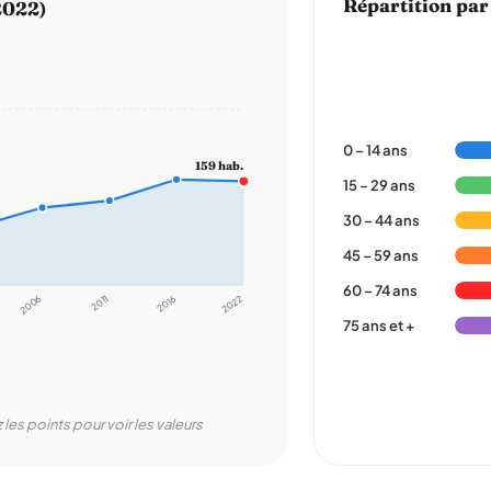
Répartition par
2022)
0 – 14 ans
159 hab.
15 – 29 ans
30 – 44 ans
45 – 59 ans
60 – 74 ans
2006
2011
2016
2022
75 ans et +
 les points pour voir les valeurs