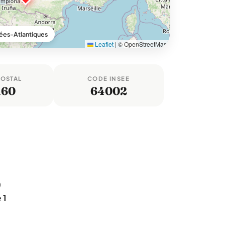
ées-Atlantiques
Leaflet
|
© OpenStreetMap
POSTAL
CODE INSEE
160
64002
)
e
1