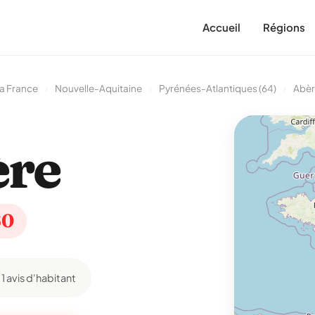
Accueil
Régions
a France
›
Nouvelle-Aquitaine
›
Pyrénées-Atlantiques (64)
›
Abè
ère
60
1 avis d'habitant