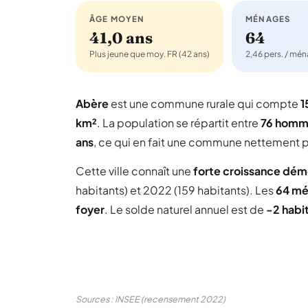
ÂGE MOYEN
MÉNAGES
41,0 ans
64
Plus jeune que moy. FR (42 ans)
2,46 pers. / mé
Abère
est une commune rurale qui compte
1
km²
. La population se répartit entre
76 homm
ans
, ce qui en fait une commune nettement p
Cette ville connaît une
forte croissance dé
habitants) et 2022 (159 habitants). Les
64 mé
foyer
. Le solde naturel annuel est de
-2 habi
Sources : INSEE (recensement 2022)