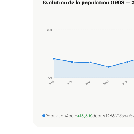
Évolution de la population (1968 — 
200
200
100
100
1968
1975
1982
1990
1999
Population Abère
+13,6 %
depuis 1968
💡 Survolez