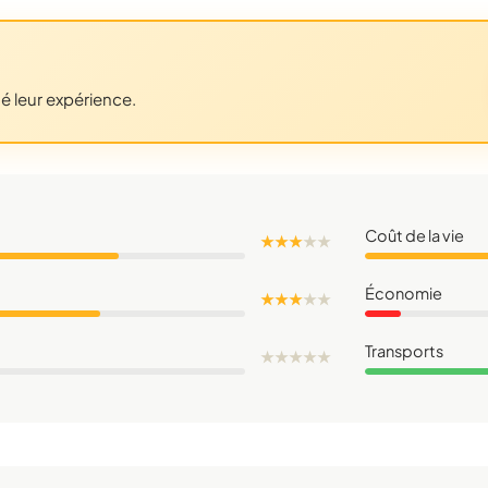
gé leur expérience.
Coût de la vie
★ ★ ★
★
★
Économie
★ ★ ★
★
★
Transports
★
★
★
★
★