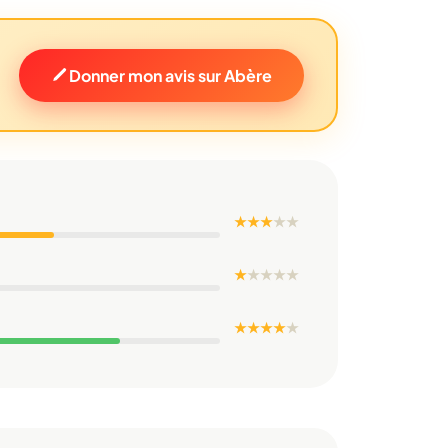
Donner mon avis sur Abère
★ ★ ★
★
★
★
★
★
★
★
★ ★ ★ ★
★