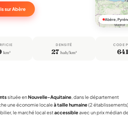
is sur Abère
Abère, Pyrén
RFICIE
DENSITÉ
CODE 
9
27
64
km²
hab/km²
nts
située en
Nouvelle-Aquitaine
, dans le département
iche une économie locale
à taille humaine
(2 établissements
ilier, le marché local est
accessible
avec un prix médian d