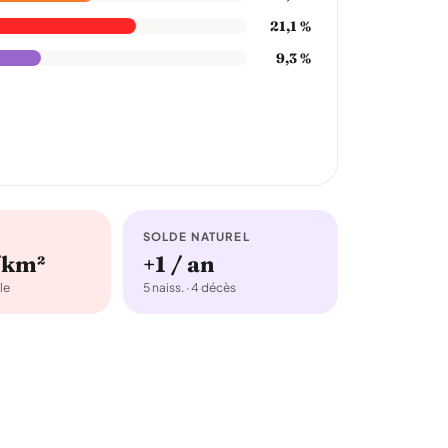
21,1 %
9,3 %
SOLDE NATUREL
/km²
+1 / an
le
5 naiss. · 4 décès