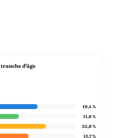
 tranche d'âge
19,4 %
11,8 %
22,8 %
15,7 %