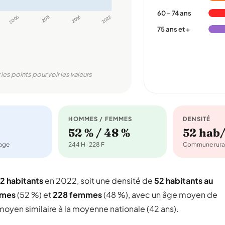
60 – 74 ans
2006
2011
2016
2022
75 ans et +
 les points pour voir les valeurs
HOMMES / FEMMES
DENSITÉ
52 % / 48 %
52 hab
nage
244 H · 228 F
Commune rura
2 habitants
en 2022, soit une densité de
52 habitants au
mmes
(52 %) et
228 femmes
(48 %), avec un âge moyen de
oyen similaire à la moyenne nationale (42 ans).