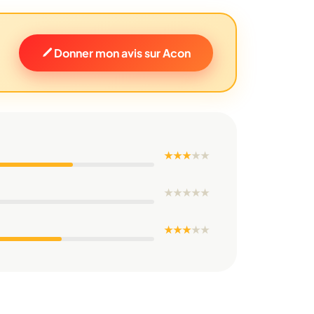
Donner mon avis sur Acon
★ ★ ★
★
★
★
★
★
★
★
★ ★ ★
★
★