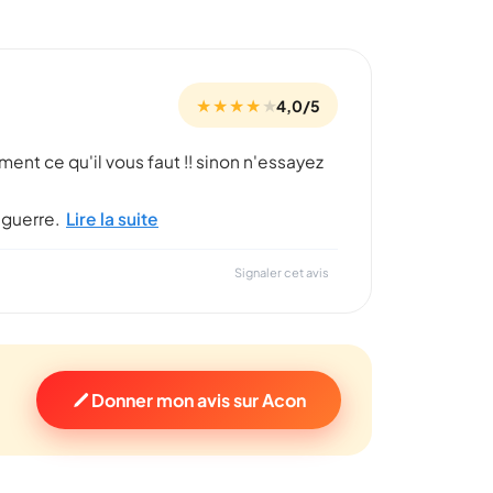
★ ★ ★ ★
★
4,0/5
ement ce qu'il vous faut !! sinon n'essayez
 guerre.
Lire la suite
Signaler cet avis
Donner mon avis sur Acon