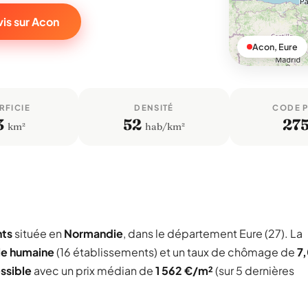
is sur Acon
Acon, Eure
RFICIE
DENSITÉ
CODE 
3
52
27
km²
hab/km²
nts
située en
Normandie
, dans le département Eure (27). La
lle humaine
(16 établissements) et un taux de chômage de
7
ssible
avec un prix médian de
1 562 €/m²
(sur 5 dernières