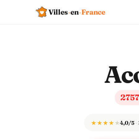
Villes
·
en
·
France
Ac
275
★ ★ ★ ★
★
4,0/5