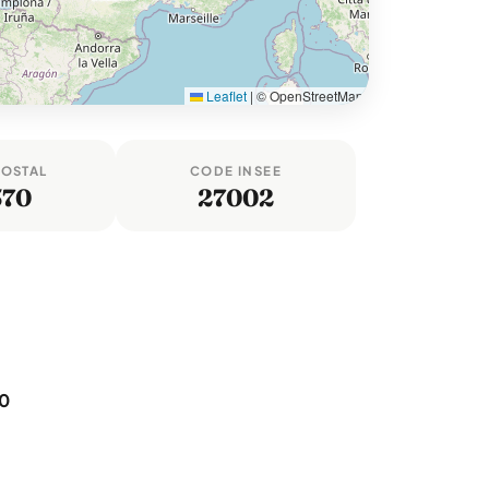
Leaflet
|
© OpenStreetMap
POSTAL
CODE INSEE
570
27002
,0