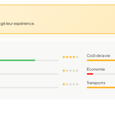
agé leur expérience.
Coût de la vie
★ ★ ★ ★
★
Économie
★
★
★
★
★
Transports
★
★
★
★
★