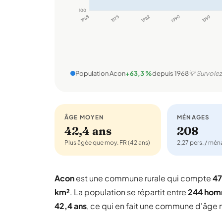
100
1968
1975
1982
1990
1999
Population Acon
+63,3 %
depuis 1968
💡 Survolez
ÂGE MOYEN
MÉNAGES
42,4 ans
208
Plus âgée que moy. FR (42 ans)
2,27 pers. / mé
Acon
est une commune rurale qui compte
47
km²
. La population se répartit entre
244 ho
42,4 ans
, ce qui en fait une commune d'âge m