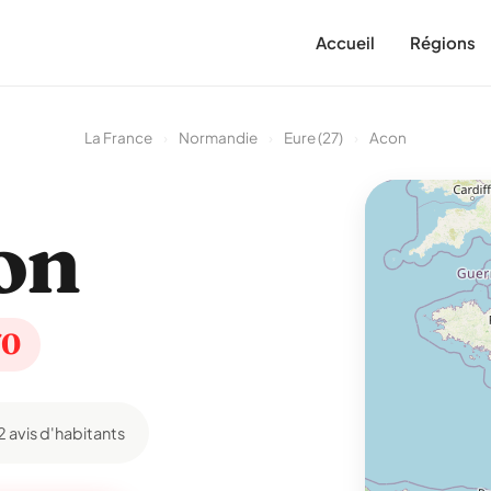
Accueil
Régions
La France
›
Normandie
›
Eure (27)
›
Acon
on
70
2 avis d'habitants