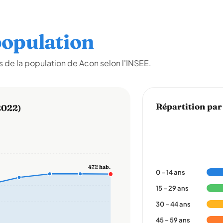
opulation
 de la population de Acon selon l'INSEE.
Répartition par
2022)
472 hab.
0 – 14 ans
15 – 29 ans
30 – 44 ans
45 – 59 ans