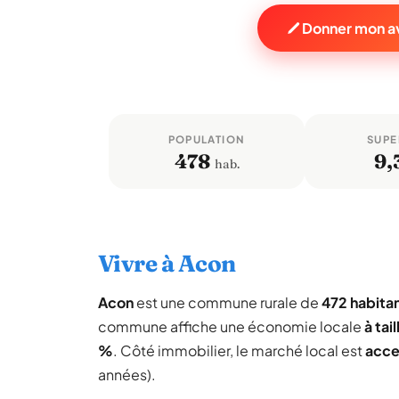
Donner mon av
POPULATION
SUPE
478
9,
hab.
Vivre à Acon
Acon
est une commune rurale de
472 habita
commune affiche une économie locale
à tai
%
. Côté immobilier, le marché local est
acce
années).