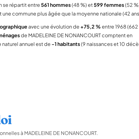
n se répartit entre
561 hommes
(48 %) et
599 femmes
(52 %)
fait une commune plus âgée que la moyenne nationale (42 ans
mographique
avec une évolution de
+75,2 %
entre 1968 (662
 ménages
de MADELEINE DE NONANCOURT comptent en
e naturel annuel est de
-1 habitants
(9 naissances et 10 décè
oi
ssionnelles à MADELEINE DE NONANCOURT.