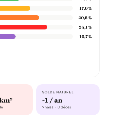
17,0 %
20,8 %
24,1 %
10,7 %
SOLDE NATUREL
/km²
-1 / an
le
9 naiss. · 10 décès