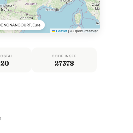
DE NONANCOURT, Eure
Leaflet
|
© OpenStreetMap
POSTAL
CODE INSEE
320
27378
t