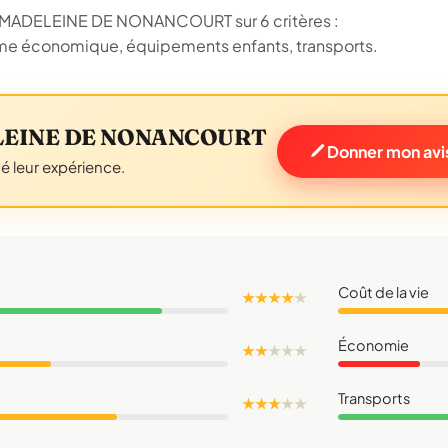
de MADELEINE DE NONANCOURT sur 6 critères :
amisme économique, équipements enfants, transports.
DELEINE DE NONANCOURT
Donner mon av
gé leur expérience.
Coût de la vie
★ ★ ★ ★
★
Économie
★ ★
★
★
★
Transports
★ ★ ★
★
★