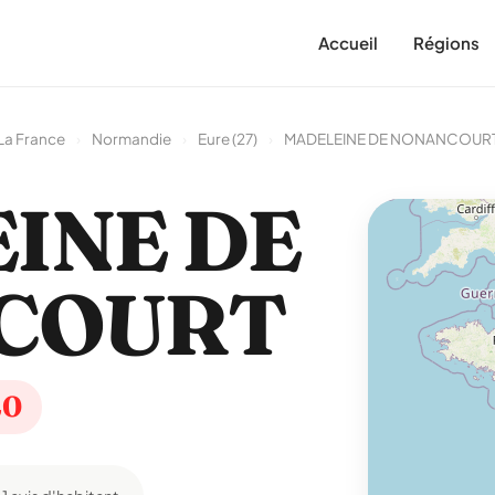
Accueil
Régions
La France
›
Normandie
›
Eure (27)
›
MADELEINE DE NONANCOUR
INE DE
COURT
20