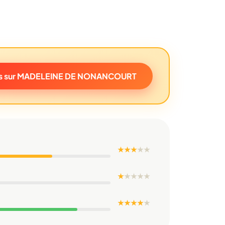
is sur MADELEINE DE NONANCOURT
★ ★ ★
★
★
★
★
★
★
★
★ ★ ★ ★
★