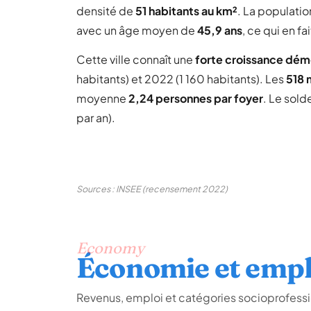
densité de
51 habitants au km²
. La populatio
avec un âge moyen de
45,9 ans
, ce qui en 
Cette ville connaît une
forte croissance dé
habitants) et 2022 (1 160 habitants). Les
518
moyenne
2,24 personnes par foyer
. Le sold
par an).
Sources : INSEE (recensement 2022)
Economy
Économie et empl
Revenus, emploi et catégories socioprofe