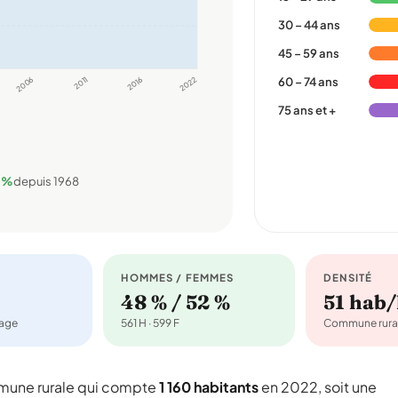
30 – 44 ans
45 – 59 ans
2006
2011
2016
2022
60 – 74 ans
75 ans et +
 %
depuis 1968
HOMMES / FEMMES
DENSITÉ
48 % / 52 %
51 hab
nage
561 H · 599 F
Commune rura
mune rurale qui compte
1 160 habitants
en 2022, soit une