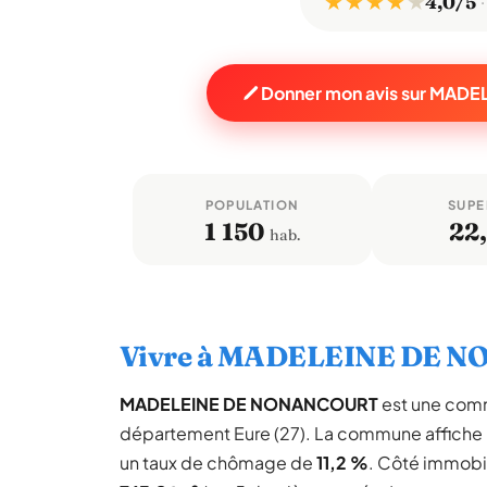
★ ★ ★ ★
★
4,0/5
Donner mon avis sur MA
POPULATION
SUPE
1 150
22
hab.
Vivre à MADELEINE DE 
MADELEINE DE NONANCOURT
est une com
département Eure (27). La commune affiche
un taux de chômage de
11,2 %
. Côté immobil