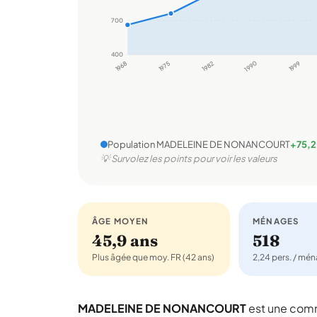
700
400
1968
1975
1982
1990
1999
Population MADELEINE DE NONANCOURT
+75,2
💡 Survolez les points pour voir les valeurs
ÂGE MOYEN
MÉNAGES
45,9 ans
518
Plus âgée que moy. FR (42 ans)
2,24 pers. / mé
MADELEINE DE NONANCOURT
est une com