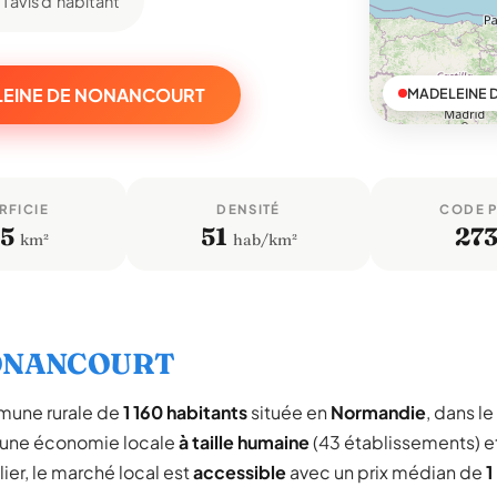
1 avis d'habitant
DELEINE DE NONANCOURT
MADELEINE 
RFICIE
DENSITÉ
CODE 
,5
51
27
km²
hab/km²
NONANCOURT
mune rurale de
1 160 habitants
située en
Normandie
, dans le
 une économie locale
à taille humaine
(43 établissements) e
ier, le marché local est
accessible
avec un prix médian de
1