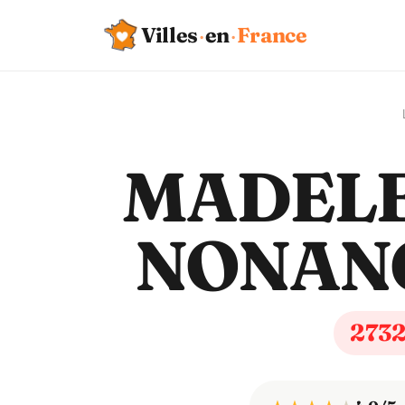
Villes
·
en
·
France
MADELE
NONAN
273