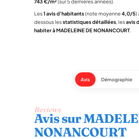
743 €/m²
(sur 5 dernières années).
Les
1 avis d'habitants
(note moyenne
4,0/5
)
dessous les
statistiques détaillées
, les
avis 
habiter à MADELEINE DE NONANCOURT
.
Avis
Démographie
Reviews
Avis sur MADEL
NONANCOURT