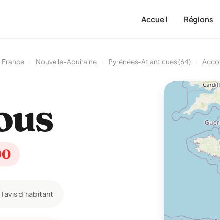
Accueil
Régions
a France
›
Nouvelle-Aquitaine
›
Pyrénées-Atlantiques (64)
›
Acco
ous
90
1 avis d'habitant