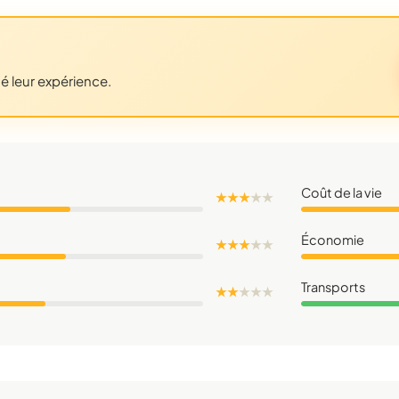
gé leur expérience.
Coût de la vie
★ ★ ★
★
★
Économie
★ ★ ★
★
★
Transports
★ ★
★
★
★