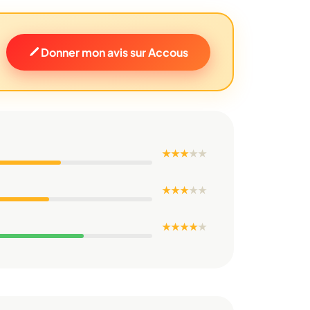
Donner mon avis sur Accous
★ ★ ★
★
★
★ ★ ★
★
★
★ ★ ★ ★
★