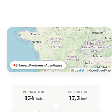
Bilhères, Pyrénées-Atlantiques
Leaflet
|
© OpenStreetMap
POPULATION
SUPERFICIE
154
17,3
hab.
km²