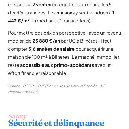
mesuré sur
7 ventes
enregistrées au cours des 5
dernières années. Les
maisons
y sont vendues à
1
442 €/m²
en médiane (7 transactions),
Pour mettre ces prix en perspective : avec un revenu
médian de
25 880 €/an
par UC à Bilhères, il faut
compter
5,6 années de salaire
pour acquérir une
maison de 100 m² à Bilhères. Le marché immobilier
reste
accessible aux primo-accédants
avec un
effort financier raisonnable.
Source : DGFiP — DVF (Demandes de Valeurs Foncières), 5
dernières années
Safety
Sécurité et délinquance