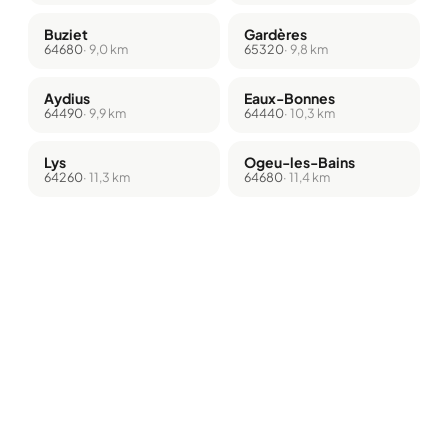
Buziet
Gardères
64680
· 9,0 km
65320
· 9,8 km
Aydius
Eaux-Bonnes
64490
· 9,9 km
64440
· 10,3 km
Lys
Ogeu-les-Bains
64260
· 11,3 km
64680
· 11,4 km