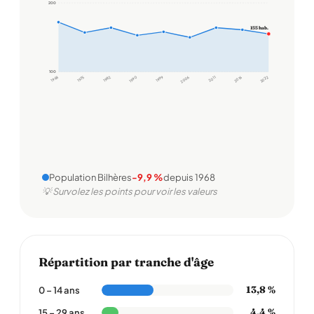
200
200
155 hab.
100
100
1968
1975
1982
1990
1999
2006
2011
2016
2022
Population Bilhères
-9,9 %
depuis 1968
💡 Survolez les points pour voir les valeurs
Répartition par tranche d'âge
13,8 %
0 – 14 ans
4,4 %
15 – 29 ans