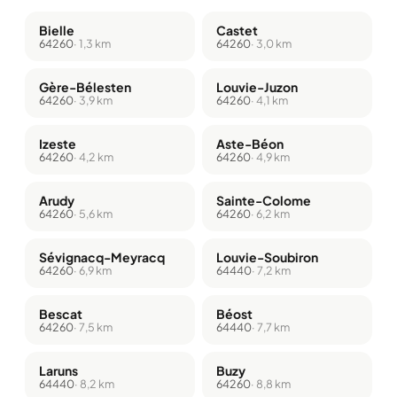
Bielle
Castet
64260
· 1,3 km
64260
· 3,0 km
Gère-Bélesten
Louvie-Juzon
64260
· 3,9 km
64260
· 4,1 km
Izeste
Aste-Béon
64260
· 4,2 km
64260
· 4,9 km
Arudy
Sainte-Colome
64260
· 5,6 km
64260
· 6,2 km
Sévignacq-Meyracq
Louvie-Soubiron
64260
· 6,9 km
64440
· 7,2 km
Bescat
Béost
64260
· 7,5 km
64440
· 7,7 km
Laruns
Buzy
64440
· 8,2 km
64260
· 8,8 km