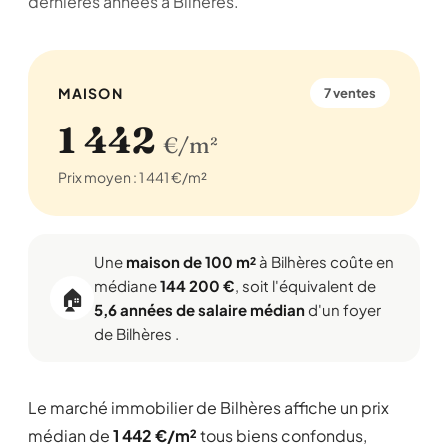
dernières années à Bilhères.
MAISON
7 ventes
1 442
€/m²
Prix moyen : 1 441 €/m²
Une
maison de 100 m²
à Bilhères coûte en
médiane
144 200 €
, soit l'équivalent de
🏠
5,6 années de salaire médian
d'un foyer
de Bilhères .
Le marché immobilier de Bilhères affiche un prix
médian de
1 442 €/m²
tous biens confondus,