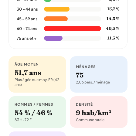
15,7 %
30 – 44 ans
14,5 %
45 – 59 ans
40,3 %
60 – 74 ans
11,3 %
75 ans et +
ÂGE MOYEN
MÉNAGES
51,7 ans
75
Plus âgée que moy. FR (42
2,06 pers. / ménage
ans)
HOMMES / FEMMES
DENSITÉ
54 % / 46 %
9 hab/km²
83 H · 72 F
Commune rurale