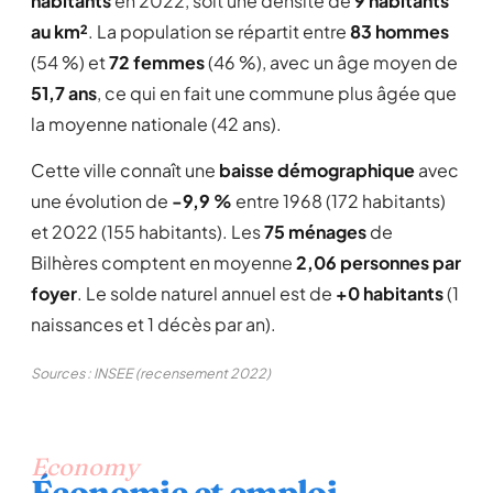
habitants
en 2022, soit une densité de
9 habitants
au km²
. La population se répartit entre
83 hommes
(54 %) et
72 femmes
(46 %), avec un âge moyen de
51,7 ans
, ce qui en fait une commune plus âgée que
la moyenne nationale (42 ans).
Cette ville connaît une
baisse démographique
avec
une évolution de
-9,9 %
entre 1968 (172 habitants)
et 2022 (155 habitants). Les
75 ménages
de
Bilhères comptent en moyenne
2,06 personnes par
foyer
. Le solde naturel annuel est de
+0 habitants
(1
naissances et 1 décès par an).
Sources : INSEE (recensement 2022)
Economy
Économie et emploi