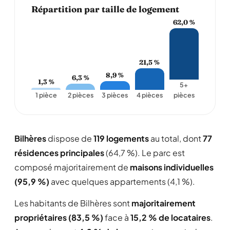
Répartition par taille de logement
62,0 %
21,5 %
8,9 %
6,3 %
1,3 %
5+
1 pièce
2 pièces
3 pièces
4 pièces
pièces
Bilhères
dispose de
119 logements
au total, dont
77
résidences principales
(64,7 %). Le parc est
composé majoritairement de
maisons individuelles
(95,9 %)
avec quelques appartements (4,1 %).
Les habitants de Bilhères sont
majoritairement
propriétaires (83,5 %)
face à
15,2 % de locataires
.