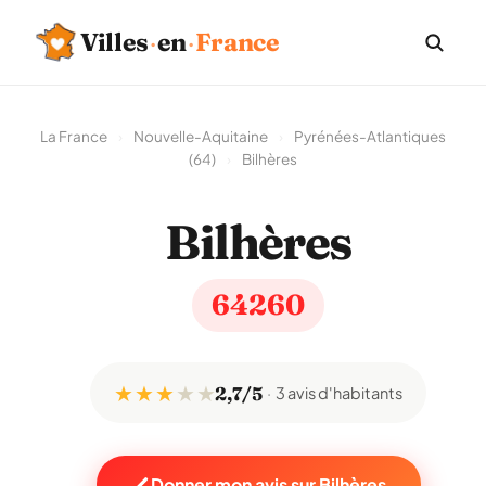
Villes
·
en
·
France
La France
›
Nouvelle-Aquitaine
›
Pyrénées-Atlantiques
(64)
›
Bilhères
Bilhères
64260
★ ★ ★
★
★
2,7/5
3 avis d'habitants
Donner mon avis sur Bilhères