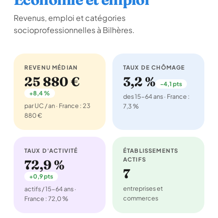
Revenus, emploi et catégories
socioprofessionnelles à Bilhères.
REVENU MÉDIAN
TAUX DE CHÔMAGE
25 880 €
3,2 %
-4,1 pts
+8,4 %
des 15-64 ans · France :
par UC / an · France : 23
7,3 %
880 €
TAUX D'ACTIVITÉ
ÉTABLISSEMENTS
ACTIFS
72,9 %
7
+0,9 pts
entreprises et
actifs / 15-64 ans ·
commerces
France : 72,0 %