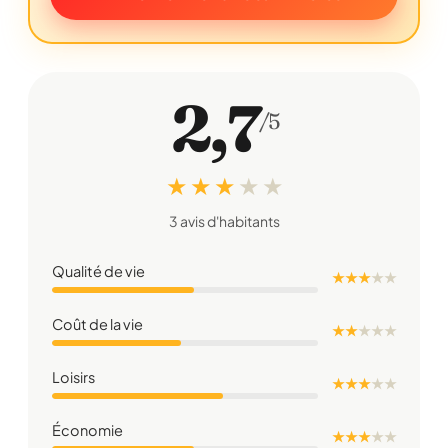
2,7
/5
★ ★ ★
★
★
3 avis d'habitants
Qualité de vie
★ ★ ★
★
★
Coût de la vie
★ ★
★
★
★
Loisirs
★ ★ ★
★
★
Économie
★ ★ ★
★
★