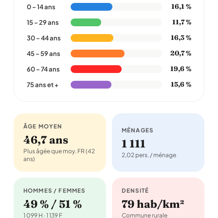
16,1 %
0 – 14 ans
11,7 %
15 – 29 ans
16,3 %
30 – 44 ans
20,7 %
45 – 59 ans
19,6 %
60 – 74 ans
15,6 %
75 ans et +
ÂGE MOYEN
MÉNAGES
46,7 ans
1 111
Plus âgée que moy. FR (42
2,02 pers. / ménage
ans)
HOMMES / FEMMES
DENSITÉ
49 % / 51 %
79 hab/km²
1 099 H · 1 139 F
Commune rurale