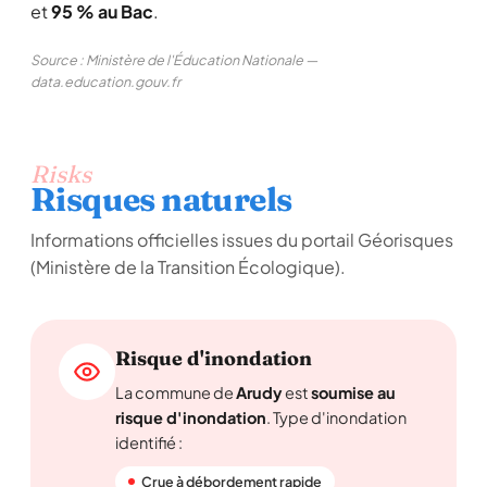
et
95 % au Bac
.
Source : Ministère de l'Éducation Nationale —
data.education.gouv.fr
Risks
Risques naturels
Informations officielles issues du portail Géorisques
(Ministère de la Transition Écologique).
Risque d'inondation
La commune de
Arudy
est
soumise au
risque d'inondation
. Type d'inondation
identifié :
Crue à débordement rapide