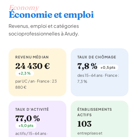
Economy
Économie et emploi
Revenus, emploi et catégories
socioprofessionnelles à Arudy.
REVENU MÉDIAN
TAUX DE CHÔMAGE
24 430 €
7,8 %
+0,5 pts
+2,3 %
des 15-64 ans · France :
par UC / an · France : 23
7,3 %
880 €
TAUX D'ACTIVITÉ
ÉTABLISSEMENTS
ACTIFS
77,0 %
103
+5,0 pts
entreprises et
actifs / 15-64 ans ·