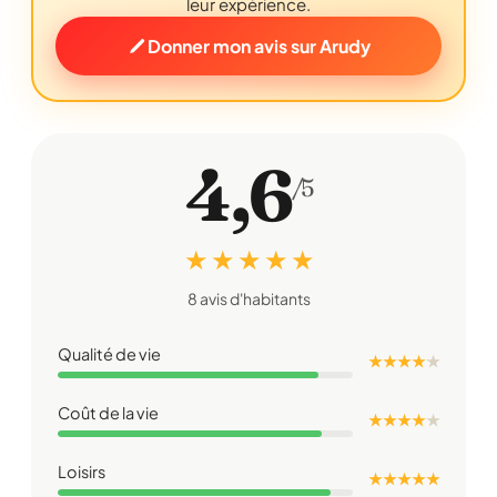
leur expérience.
Donner mon avis sur Arudy
4,6
/5
★ ★ ★ ★ ★
8 avis d'habitants
Qualité de vie
★ ★ ★ ★
★
Coût de la vie
★ ★ ★ ★
★
Loisirs
★ ★ ★ ★ ★