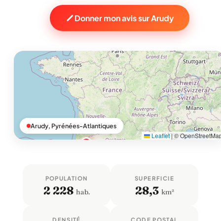
Donner mon avis sur Arudy
Arudy, Pyrénées-Atlantiques
Leaflet
|
© OpenStreetMa
POPULATION
SUPERFICIE
2 228
28,3
hab.
km²
DENSITÉ
CODE POSTAL