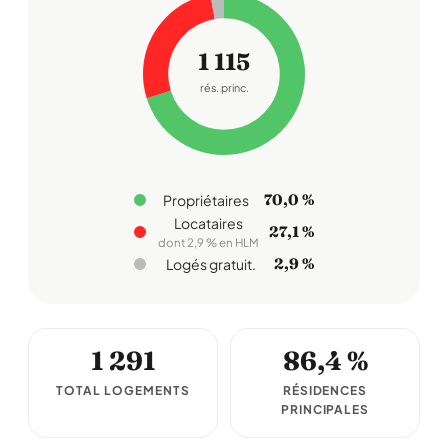
1 115
rés. princ.
70,0 %
Propriétaires
Locataires
27,1 %
dont 2,9 % en HLM
2,9 %
Logés gratuit.
1 291
86,4 %
TOTAL LOGEMENTS
RÉSIDENCES
PRINCIPALES