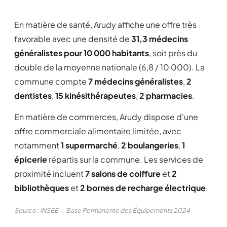
En matière de santé, Arudy affiche une offre très
favorable avec une densité de
31,3 médecins
généralistes pour 10 000 habitants
, soit près du
double de la moyenne nationale (6,8 / 10 000). La
commune compte
7 médecins généralistes
,
2
dentistes
,
15 kinésithérapeutes
,
2 pharmacies
.
En matière de commerces, Arudy dispose d'une
offre commerciale alimentaire limitée, avec
notamment
1 supermarché
,
2 boulangeries
,
1
épicerie
répartis sur la commune. Les services de
proximité incluent
7 salons de coiffure
et
2
bibliothèques
et
2 bornes de recharge électrique
.
Source : INSEE — Base Permanente des Équipements 2024