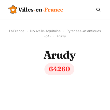
Villes
·
en
·
France
La France
›
Nouvelle-Aquitaine
›
Pyrénées-Atlantiques
(64)
›
Arudy
Arudy
64260