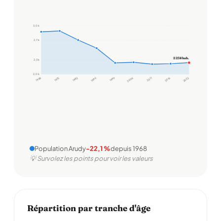
3,0 k
2,7 k
2 238 hab.
2,3 k
2,0 k
1968
1975
1982
1990
1999
2006
2011
2016
2022
Population Arudy
-22,1 %
depuis 1968
💡 Survolez les points pour voir les valeurs
Répartition par tranche d'âge