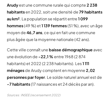
Arudy
est une commune rurale qui compte
2 238
habitants
en 2022, soit une densité de
79 habitants
au km²
. La population se répartit entre
1 099
hommes
(49 %) et
1 139 femmes
(51 %), avec un âge
moyen de
46,7 ans
, ce qui en fait une commune
plus âgée que la moyenne nationale (42 ans).
Cette ville connaît une
baisse démographique
avec
une évolution de
-22,1 %
entre 1968 (2 874
habitants) et 2022 (2 238 habitants). Les
1 111
ménages
de Arudy comptent en moyenne
2,02
personnes par foyer
. Le solde naturel annuel est de
-7 habitants
(17 naissances et 24 décès par an).
Sources : INSEE (recensement 2022)