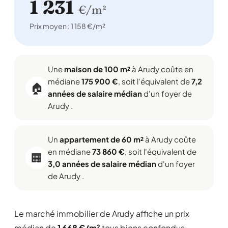
1 231
€/m²
Prix moyen : 1 158 €/m²
Une
maison de 100 m²
à Arudy coûte en
médiane
175 900 €
, soit l'équivalent de
7,2
🏠
années de salaire médian
d'un foyer de
Arudy .
Un
appartement de 60 m²
à Arudy coûte
en médiane
73 860 €
, soit l'équivalent de
🏢
3,0 années de salaire médian
d'un foyer
de Arudy .
Le marché immobilier de Arudy affiche un prix
médian de
1 668 €/m²
tous biens confondus,