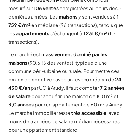
mesuré sur
106 ventes
enregistrées au cours des 5
dernières années. Les
maisons
y sont vendues à
1
759 €/m²
en médiane (96 transactions), tandis que
les
appartements
s'échangent à
1 231 €/m²
(10
transactions).
Le marché est
massivement dominé par les
maisons
(90,6 % des ventes), typique d'une
commune péri-urbaine ou rurale. Pour mettre ces
prix en perspective : avec un revenu médian de
24
430 €/an
par UC à Arudy, il faut compter
7,2 années
de salaire
pour acquérir une maison de 100 m² et
3,0 années
pour un appartement de 60 m² à Arudy.
Le marché immobilier reste
très accessible
, avec
moins de 5 années de salaire médian nécessaires
pour un appartement standard.