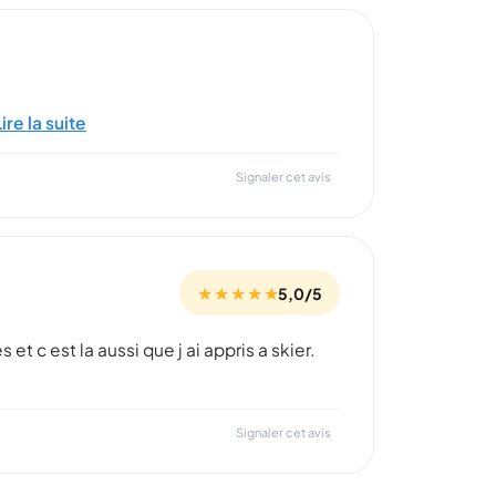
Lire la suite
Signaler cet avis
★ ★ ★ ★ ★
5,0/5
et c est la aussi que j ai appris a skier.
Signaler cet avis