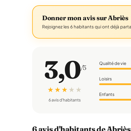
Donner mon avis sur Abriès
Rejoignez les 6 habitants qui ont déjà part
3,0
Qualité de vie
/5
Loisirs
★ ★ ★
★
★
Enfants
6 avis d'habitants
6 avis d'habitants de Abriès