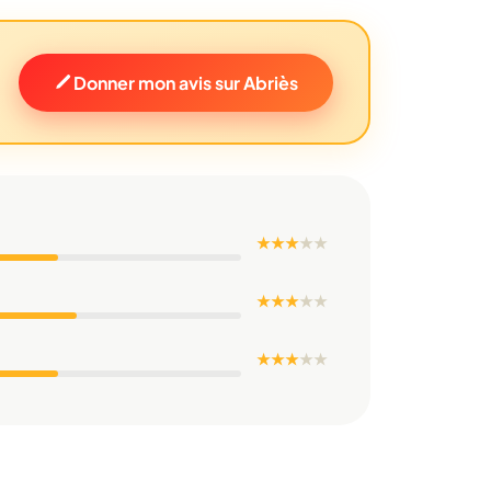
Donner mon avis sur Abriès
★ ★ ★
★
★
★ ★ ★
★
★
★ ★ ★
★
★