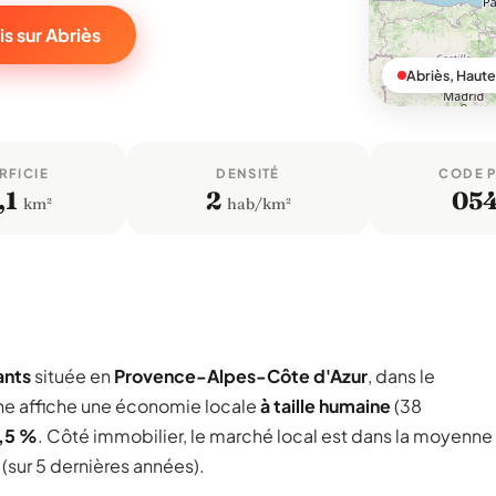
s sur Abriès
Abriès, Haut
RFICIE
DENSITÉ
CODE 
,1
2
05
km²
hab/km²
ants
située en
Provence-Alpes-Côte d'Azur
, dans le
e affiche une économie locale
à taille humaine
(38
,5 %
. Côté immobilier, le marché local est dans la moyenne
(sur 5 dernières années).