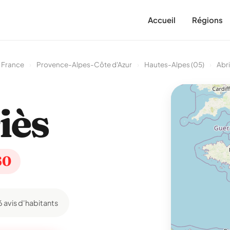
Accueil
Régions
 France
›
Provence-Alpes-Côte d'Azur
›
Hautes-Alpes (05)
›
Abr
iès
60
6 avis d'habitants