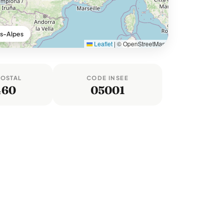
es-Alpes
Leaflet
|
© OpenStreetMap
POSTAL
CODE INSEE
460
05001