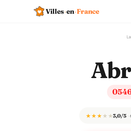
Villes
·
en
·
France
La
Abr
054
★ ★ ★
★
★
3,0/5