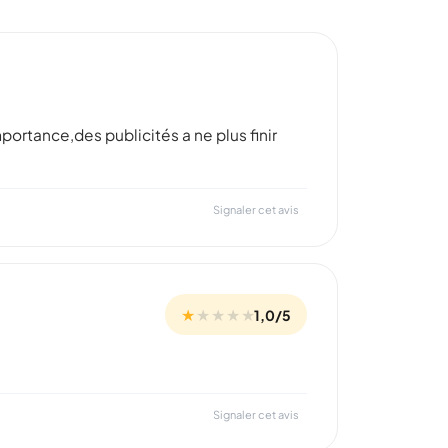
portance,des publicités a ne plus finir
Signaler cet avis
★
★
★
★
★
1,0/5
Signaler cet avis