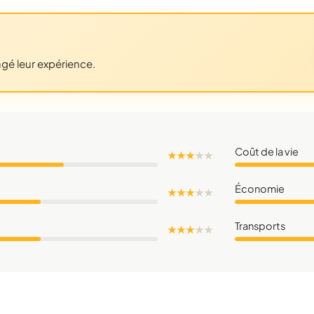
agé leur expérience.
Coût de la vie
★ ★ ★
★
★
Économie
★ ★ ★
★
★
Transports
★ ★ ★
★
★