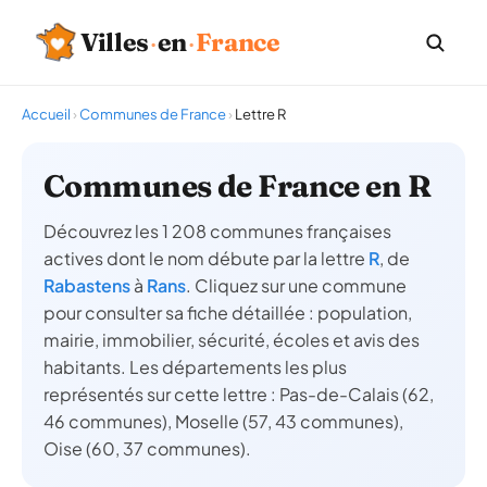
Villes
·
en
·
France
Accueil
›
Communes de France
›
Lettre R
Communes de France en R
Découvrez les 1 208 communes françaises
actives dont le nom débute par la lettre
R
, de
Rabastens
à
Rans
. Cliquez sur une commune
pour consulter sa fiche détaillée : population,
mairie, immobilier, sécurité, écoles et avis des
habitants. Les départements les plus
représentés sur cette lettre : Pas-de-Calais (62,
46 communes), Moselle (57, 43 communes),
Oise (60, 37 communes).