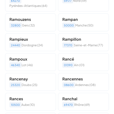
Nord (59)
64270
59177
Pyrénées-Atlantiques (64)
Ramouzens
Rampan
Gers (32)
Manche (50)
32800
50000
Rampieux
Rampillon
Dordogne (24)
Seine-et-Marne (77)
24440
77370
Rampoux
Rancé
Lot (46)
Ain (01)
46340
01390
Rancenay
Rancennes
Doubs (25)
Ardennes (08)
25320
08600
Rances
Ranchal
Aube (10)
Rhône (69)
10500
69470