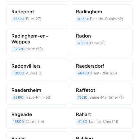
Radepont
Radinghem
Eure (27)
Pas-de-Calais (62)
27380
62310
Radinghem-en-
Radon
Weppes
Orne (61)
61250
Nord (59)
59320
Radonvilliers
Raedersdorf
Aube (10)
Haut-Rhin (68)
10500
68480
Raedersheim
Raffetot
Haut-Rhin (68)
Seine-Maritime (76)
68190
76210
Rageade
Rahart
Cantal (15)
Loir-et-Cher (41)
15500
41160
Rahay
Rahling