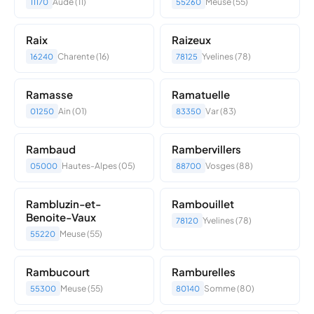
Aude (11)
Meuse (55)
11170
55260
Raix
Raizeux
Charente (16)
Yvelines (78)
16240
78125
Ramasse
Ramatuelle
Ain (01)
Var (83)
01250
83350
Rambaud
Rambervillers
Hautes-Alpes (05)
Vosges (88)
05000
88700
Rambluzin-et-
Rambouillet
Benoite-Vaux
Yvelines (78)
78120
Meuse (55)
55220
Rambucourt
Ramburelles
Meuse (55)
Somme (80)
55300
80140