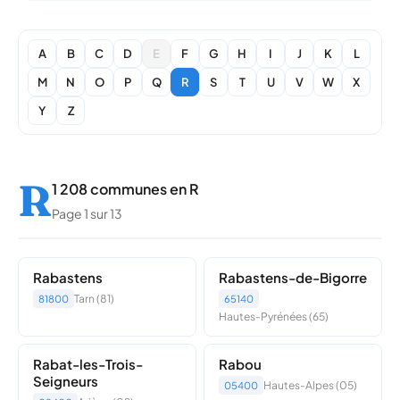
A
B
C
D
E
F
G
H
I
J
K
L
M
N
O
P
Q
R
S
T
U
V
W
X
Y
Z
R
1 208 communes en R
Page 1 sur 13
Rabastens
Rabastens-de-Bigorre
Tarn (81)
81800
65140
Hautes-Pyrénées (65)
Rabat-les-Trois-
Rabou
Seigneurs
Hautes-Alpes (05)
05400