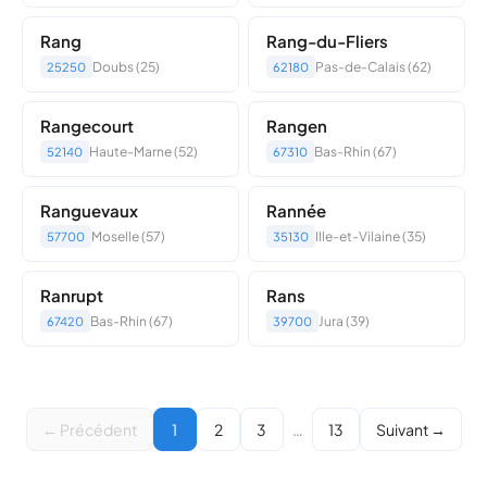
Rang
Rang-du-Fliers
Doubs (25)
Pas-de-Calais (62)
25250
62180
Rangecourt
Rangen
Haute-Marne (52)
Bas-Rhin (67)
52140
67310
Ranguevaux
Rannée
Moselle (57)
Ille-et-Vilaine (35)
57700
35130
Ranrupt
Rans
Bas-Rhin (67)
Jura (39)
67420
39700
← Précédent
1
2
3
…
13
Suivant →