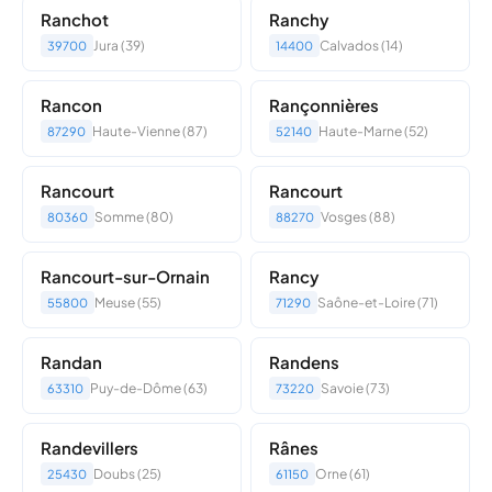
Ranchot
Ranchy
Jura (39)
Calvados (14)
39700
14400
Rancon
Rançonnières
Haute-Vienne (87)
Haute-Marne (52)
87290
52140
Rancourt
Rancourt
Somme (80)
Vosges (88)
80360
88270
Rancourt-sur-Ornain
Rancy
Meuse (55)
Saône-et-Loire (71)
55800
71290
Randan
Randens
Puy-de-Dôme (63)
Savoie (73)
63310
73220
Randevillers
Rânes
Doubs (25)
Orne (61)
25430
61150