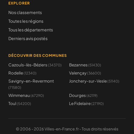
EXPLORER
Nos classements
Toutes les régions
Tous les départements
Derniers avis postés
DÉCOUVRIR DES COMMUNES
Cazouls-lès-Béziers
Bezannes
(34370)
(51430)
Rodelle
Valençay
(12340)
(36600)
Savigny-en-Revermont
Jonchery-sur-Vesle
(51140)
(71580)
Wimmenau
Dourges
(67290)
(62119)
Toul
Le Fidelaire
(54200)
(27190)
© 2006 - 2026 Villes-en-France.fr - Tous droits réservés