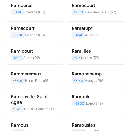
Rambures
Ramecourt
Somme (80)
Pas-de-Calais (62)
80140
62130
Ramecourt
Ramerupt
Vosges (88)
Aube (10)
88500
10240
Ramicourt
Ramillies
Aisne (02)
Nord (59)
02110
59161
Rammersmatt
Ramonchamp
Haut-Rhin (68)
Vosges (88)
68800
88160
Ramonville-Saint-
Ramoulu
Agne
Loiret (45)
45300
Haute-Garonne (31)
31520
Ramous
Ramousies