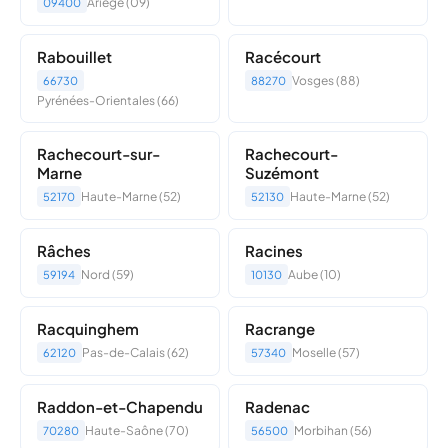
Ariège (09)
09400
Rabouillet
Racécourt
Vosges (88)
66730
88270
Pyrénées-Orientales (66)
Rachecourt-sur-
Rachecourt-
Marne
Suzémont
Haute-Marne (52)
Haute-Marne (52)
52170
52130
Râches
Racines
Nord (59)
Aube (10)
59194
10130
Racquinghem
Racrange
Pas-de-Calais (62)
Moselle (57)
62120
57340
Raddon-et-Chapendu
Radenac
Haute-Saône (70)
Morbihan (56)
70280
56500