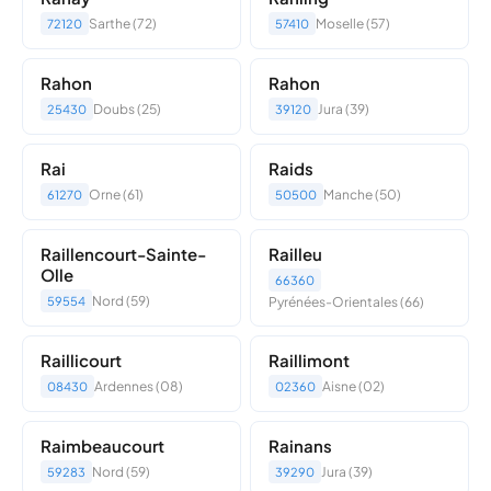
Sarthe (72)
Moselle (57)
72120
57410
Rahon
Rahon
Doubs (25)
Jura (39)
25430
39120
Rai
Raids
Orne (61)
Manche (50)
61270
50500
Raillencourt-Sainte-
Railleu
Olle
66360
Nord (59)
59554
Pyrénées-Orientales (66)
Raillicourt
Raillimont
Ardennes (08)
Aisne (02)
08430
02360
Raimbeaucourt
Rainans
Nord (59)
Jura (39)
59283
39290