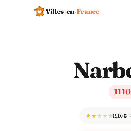
Villes
·
en
·
France
Narb
111
★ ★
★
★
★
2,0/5