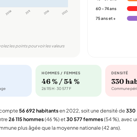
60 – 74 ans
2006
2011
2016
2022
75 ans et +
volez les points pour voir les valeurs
HOMMES / FEMMES
DENSITÉ
46 % / 54 %
330 ha
nage
26 115 H · 30 577 F
Commune péri
i compte
56 692 habitants
en 2022, soit une densité de
330
ntre
26 115 hommes
(46 %) et
30 577 femmes
(54 %), avec u
commune plus âgée que la moyenne nationale (42 ans).