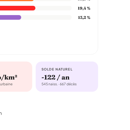
19,4 %
13,2 %
SOLDE NATUREL
b/km²
-122 / an
urbaine
545 naiss. · 667 décès
n