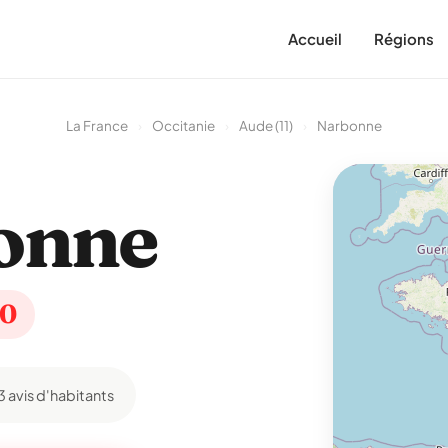
Accueil
Régions
La France
›
Occitanie
›
Aude (11)
›
Narbonne
onne
00
3 avis d'habitants