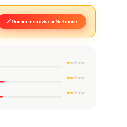
Donner mon avis sur Narbonne
★
★
★
★
★
★ ★
★
★
★
★ ★
★
★
★