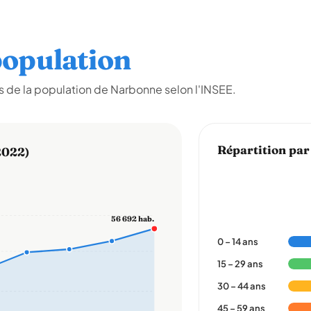
opulation
 de la population de Narbonne selon l'INSEE.
Répartition par
2022)
56 692 hab.
0 – 14 ans
15 – 29 ans
30 – 44 ans
45 – 59 ans