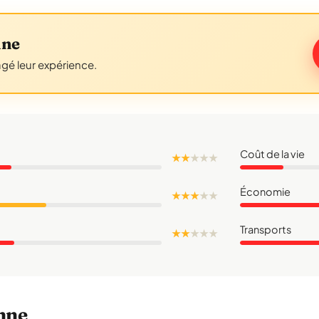
nne
agé leur expérience.
Coût de la vie
★ ★
★
★
★
Économie
★ ★ ★
★
★
Transports
★ ★
★
★
★
onne