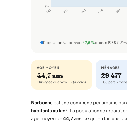
32 k
1968
1975
1982
1990
1999
Population Narbonne
+47,5 %
depuis 1968
💡 Sur
ÂGE MOYEN
MÉNAGES
44,7 ans
29 477
Plus âgée que moy. FR (42 ans)
1,88 pers. / mé
Narbonne
est une commune périurbaine qu
habitants au km²
. La population se répartit e
âge moyen de
44,7 ans
, ce qui en fait une 