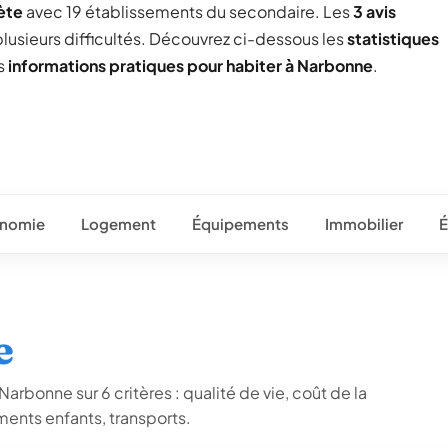
ète
avec 19 établissements du secondaire. Les
3 avis
plusieurs difficultés. Découvrez ci-dessous les
statistiques
es
informations pratiques pour habiter à Narbonne
.
nomie
Logement
Équipements
Immobilier
É
e
arbonne sur 6 critères : qualité de vie, coût de la
ents enfants, transports.