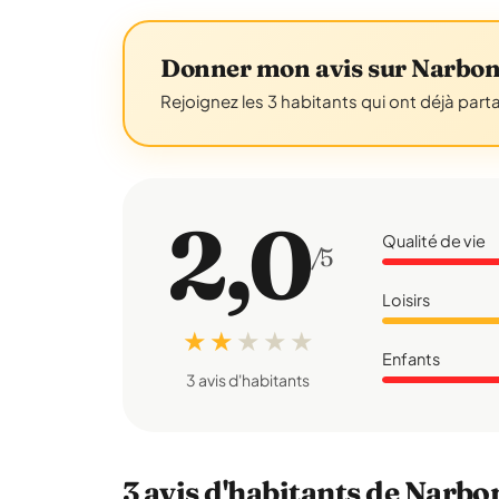
Donner mon avis sur Narbo
Rejoignez les 3 habitants qui ont déjà part
2,0
Qualité de vie
/5
Loisirs
★ ★
★
★
★
Enfants
3 avis d'habitants
3 avis d'habitants de Narb