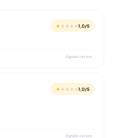
★
★
★
★
★
1,0/5
Signaler cet avis
★
★
★
★
★
1,0/5
Signaler cet avis