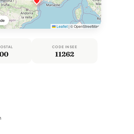
ude
Leaflet
|
© OpenStreetMap
POSTAL
CODE INSEE
100
11262
n