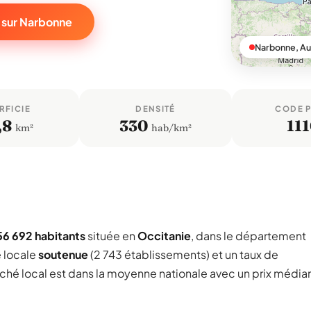
 sur Narbonne
Narbonne, A
RFICIE
DENSITÉ
CODE 
,8
330
11
km²
hab/km²
56 692 habitants
située en
Occitanie
, dans le département
 locale
soutenue
(2 743 établissements) et un taux de
rché local est dans la moyenne nationale avec un prix média