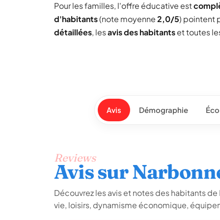
Pour les familles, l'offre éducative est
compl
d'habitants
(note moyenne
2,0/5
) pointent 
détaillées
, les
avis des habitants
et toutes l
Avis
Démographie
Éco
Reviews
Avis sur Narbonn
Découvrez les avis et notes des habitants de N
vie, loisirs, dynamisme économique, équipem