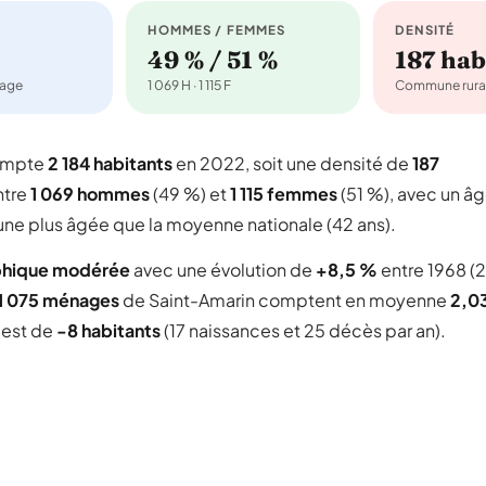
HOMMES / FEMMES
DENSITÉ
49 % / 51 %
187 ha
nage
1 069 H · 1 115 F
Commune rura
compte
2 184 habitants
en 2022, soit une densité de
187
ntre
1 069 hommes
(49 %) et
1 115 femmes
(51 %), avec un â
une plus âgée que la moyenne nationale (42 ans).
phique modérée
avec une évolution de
+8,5 %
entre 1968 (2
1 075 ménages
de Saint-Amarin comptent en moyenne
2,0
l est de
-8 habitants
(17 naissances et 25 décès par an).