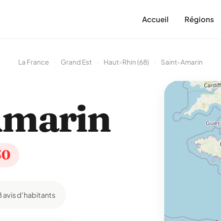
Accueil
Régions
La France
›
Grand Est
›
Haut-Rhin (68)
›
Saint-Amarin
Amarin
50
8 avis d'habitants