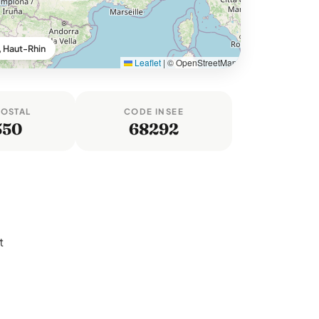
, Haut-Rhin
Leaflet
|
© OpenStreetMap
POSTAL
CODE INSEE
550
68292
t