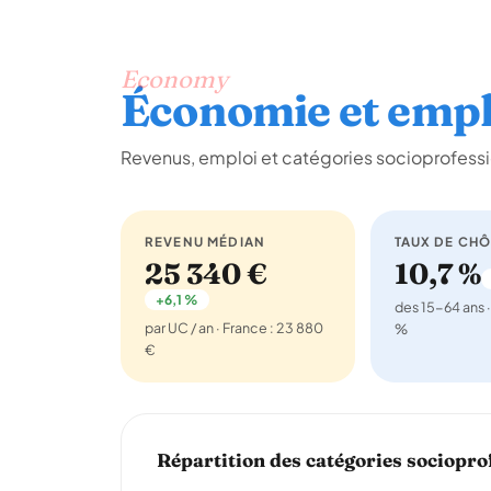
Economy
Économie et empl
Revenus, emploi et catégories socioprofessi
REVENU MÉDIAN
TAUX DE CH
25 340 €
10,7 %
+6,1 %
des 15-64 ans ·
par UC / an · France : 23 880
%
€
Répartition des catégories sociopro