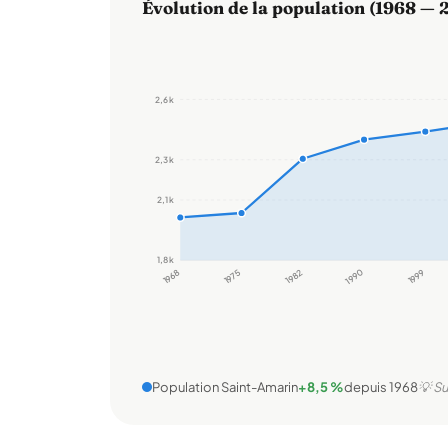
Évolution de la population (1968 — 
2,6 k
2,3 k
2,1 k
1,8 k
1968
1975
1982
1990
1999
Population Saint-Amarin
+8,5 %
depuis 1968
💡 Su