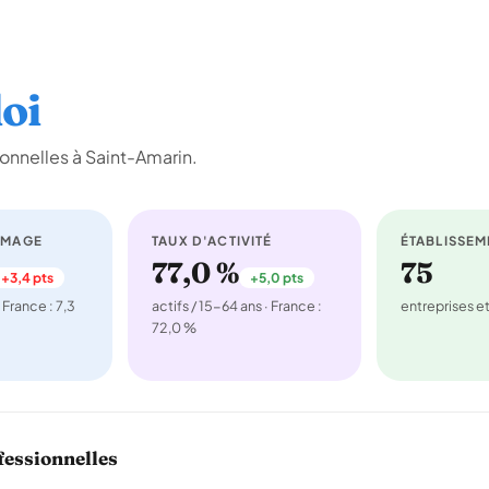
oi
onnelles à Saint-Amarin.
ÔMAGE
TAUX D'ACTIVITÉ
ÉTABLISSEM
77,0 %
75
+3,4 pts
+5,0 pts
 France : 7,3
actifs / 15-64 ans · France :
entreprises 
72,0 %
fessionnelles