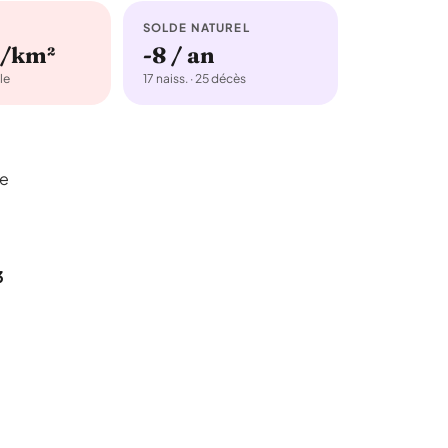
SOLDE NATUREL
b/km²
-8 / an
le
17 naiss. · 25 décès
ge
3