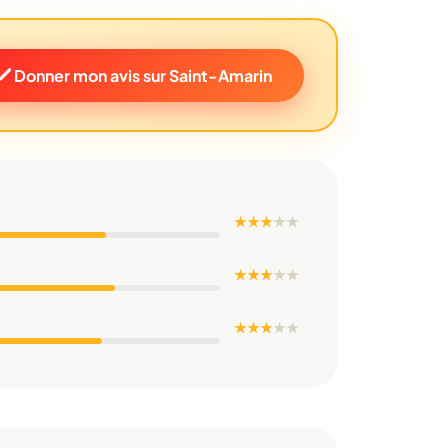
Donner mon avis sur Saint-Amarin
★ ★ ★
★
★
★ ★ ★
★
★
★ ★ ★
★
★