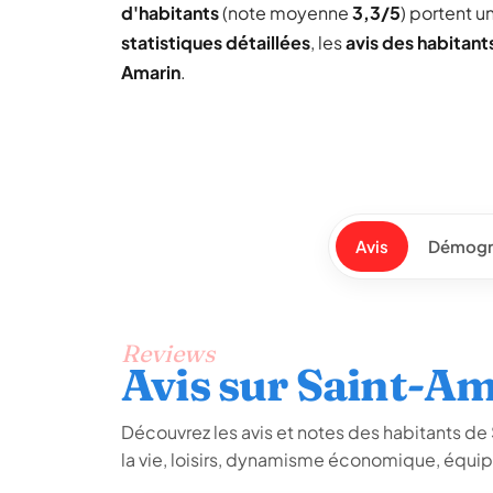
d'habitants
(note moyenne
3,3/5
) portent 
statistiques détaillées
, les
avis des habitant
Amarin
.
Avis
Démogr
Reviews
Avis sur Saint-A
Découvrez les avis et notes des habitants de S
la vie, loisirs, dynamisme économique, équip