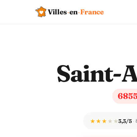
Villes
·
en
·
France
Saint-
685
★ ★ ★
★
★
3,3/5