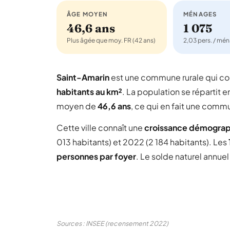
ÂGE MOYEN
MÉNAGES
46,6 ans
1 075
Plus âgée que moy. FR (42 ans)
2,03 pers. / mé
Saint-Amarin
est une commune rurale qui 
habitants au km²
. La population se répartit e
moyen de
46,6 ans
, ce qui en fait une comm
Cette ville connaît une
croissance démogra
013 habitants) et 2022 (2 184 habitants). Les
personnes par foyer
. Le solde naturel annue
Sources : INSEE (recensement 2022)