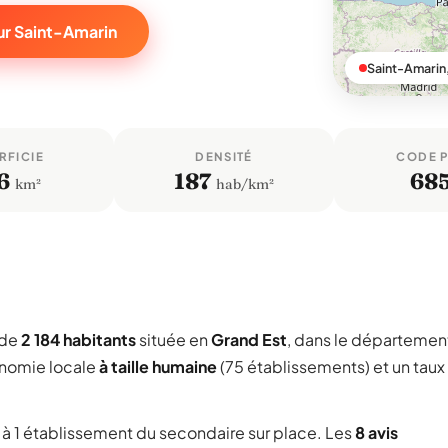
ur Saint-Amarin
Saint-Amarin
RFICIE
DENSITÉ
CODE 
6
187
68
km²
hab/km²
 de
2 184 habitants
située en
Grand Est
, dans le départemen
onomie locale
à taille humaine
(75 établissements) et un taux
ée à 1 établissement du secondaire sur place. Les
8 avis