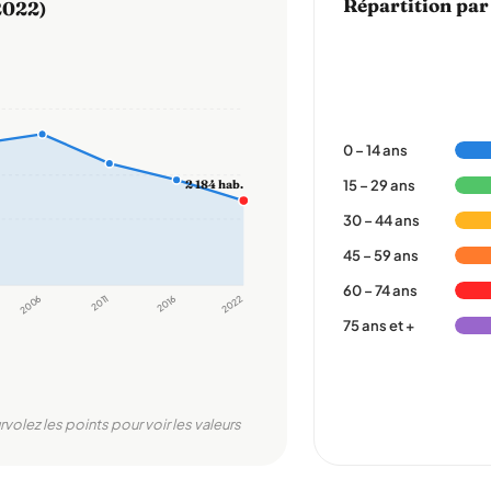
Répartition par
2022)
0 – 14 ans
15 – 29 ans
2 184 hab.
30 – 44 ans
45 – 59 ans
60 – 74 ans
2006
2011
2016
2022
75 ans et +
rvolez les points pour voir les valeurs