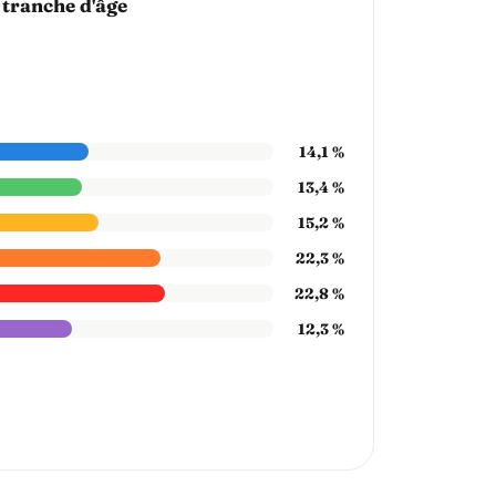
 tranche d'âge
14,1 %
13,4 %
15,2 %
22,3 %
22,8 %
12,3 %