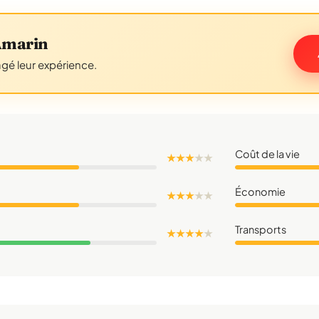
Amarin
agé leur expérience.
Coût de la vie
★ ★ ★
★
★
Économie
★ ★ ★
★
★
Transports
★ ★ ★ ★
★