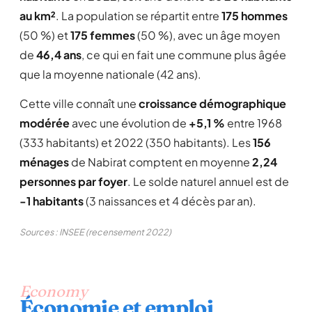
au km²
. La population se répartit entre
175 hommes
(50 %) et
175 femmes
(50 %), avec un âge moyen
de
46,4 ans
, ce qui en fait une commune plus âgée
que la moyenne nationale (42 ans).
Cette ville connaît une
croissance démographique
modérée
avec une évolution de
+5,1 %
entre 1968
(333 habitants) et 2022 (350 habitants). Les
156
ménages
de Nabirat comptent en moyenne
2,24
personnes par foyer
. Le solde naturel annuel est de
-1 habitants
(3 naissances et 4 décès par an).
Sources : INSEE (recensement 2022)
Economy
Économie et emploi