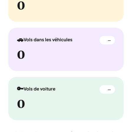
0
🚗
Vols dans les véhicules
—
0
🔑
Vols de voiture
—
0