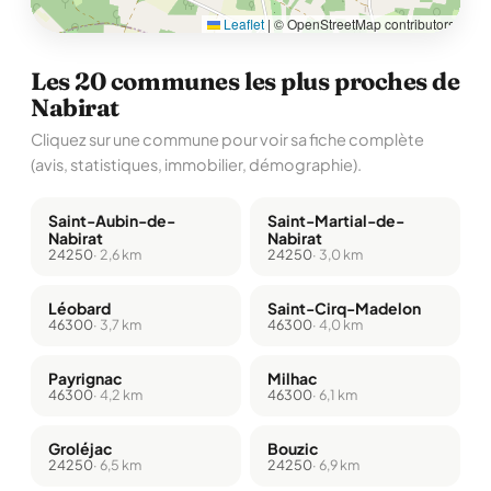
Leaflet
|
© OpenStreetMap contributors
Les 20 communes les plus proches de
Nabirat
Cliquez sur une commune pour voir sa fiche complète
(avis, statistiques, immobilier, démographie).
Saint-Aubin-de-
Saint-Martial-de-
Nabirat
Nabirat
24250
· 2,6 km
24250
· 3,0 km
Léobard
Saint-Cirq-Madelon
46300
· 3,7 km
46300
· 4,0 km
Payrignac
Milhac
46300
· 4,2 km
46300
· 6,1 km
Groléjac
Bouzic
24250
· 6,5 km
24250
· 6,9 km