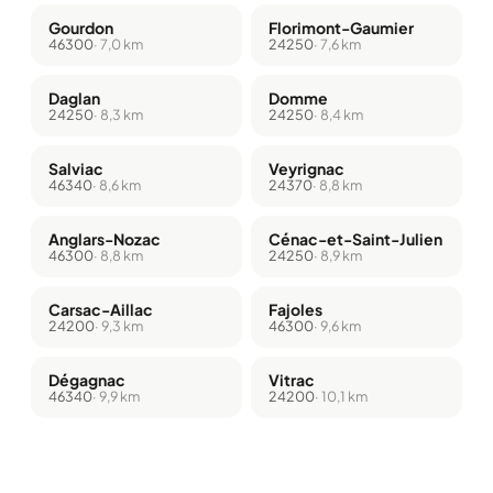
Gourdon
Florimont-Gaumier
46300
· 7,0 km
24250
· 7,6 km
Daglan
Domme
24250
· 8,3 km
24250
· 8,4 km
Salviac
Veyrignac
46340
· 8,6 km
24370
· 8,8 km
Anglars-Nozac
Cénac-et-Saint-Julien
46300
· 8,8 km
24250
· 8,9 km
Carsac-Aillac
Fajoles
24200
· 9,3 km
46300
· 9,6 km
Dégagnac
Vitrac
46340
· 9,9 km
24200
· 10,1 km