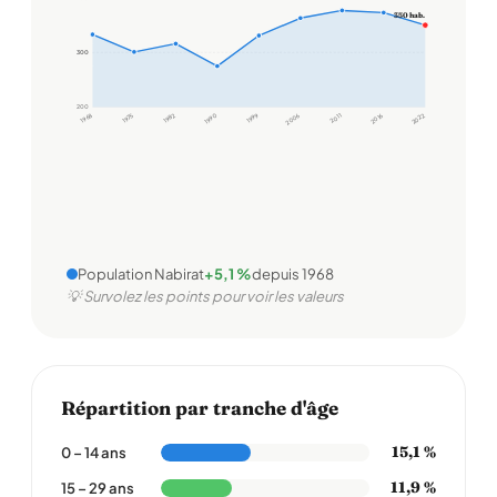
350 hab.
300
300
200
1968
1975
1982
1990
1999
2006
2011
2016
2022
Population Nabirat
+5,1 %
depuis 1968
💡 Survolez les points pour voir les valeurs
Répartition par tranche d'âge
15,1 %
0 – 14 ans
11,9 %
15 – 29 ans