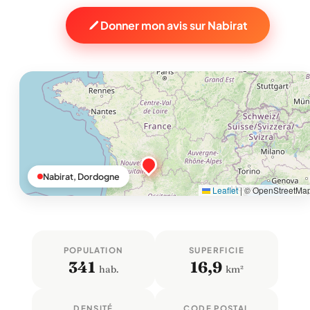
Donner mon avis sur Nabirat
Nabirat, Dordogne
Leaflet
|
© OpenStreetMa
POPULATION
SUPERFICIE
341
16,9
hab.
km²
DENSITÉ
CODE POSTAL