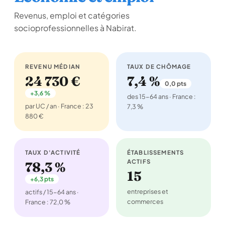
Revenus, emploi et catégories
socioprofessionnelles à Nabirat.
REVENU MÉDIAN
TAUX DE CHÔMAGE
24 730 €
7,4 %
0,0 pts
+3,6 %
des 15-64 ans · France :
par UC / an · France : 23
7,3 %
880 €
TAUX D'ACTIVITÉ
ÉTABLISSEMENTS
ACTIFS
78,3 %
15
+6,3 pts
entreprises et
actifs / 15-64 ans ·
commerces
France : 72,0 %