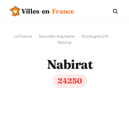
Villes
·
en
·
France
La France
›
Nouvelle-Aquitaine
›
Dordogne (24)
›
Nabirat
Nabirat
24250