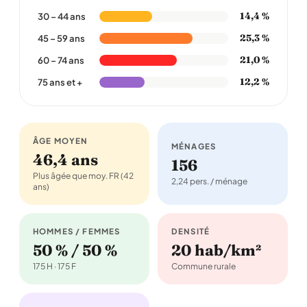
14,4 %
30 – 44 ans
25,3 %
45 – 59 ans
21,0 %
60 – 74 ans
12,2 %
75 ans et +
ÂGE MOYEN
MÉNAGES
46,4 ans
156
Plus âgée que moy. FR (42
2,24 pers. / ménage
ans)
HOMMES / FEMMES
DENSITÉ
50 % / 50 %
20 hab/km²
175 H · 175 F
Commune rurale