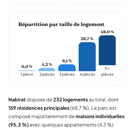
Répartition par taille de logement
48,0 %
38,7 %
9,1 %
4,2 %
0,0 %
5+
1 pièce
2 pièces
3 pièces
4 pièces
pièces
Nabirat
dispose de
232 logements
au total, dont
159 résidences principales
(68,7 %). Le parc est
composé majoritairement de
maisons individuelles
(95,3 %)
avec quelques appartements (4,3 %).