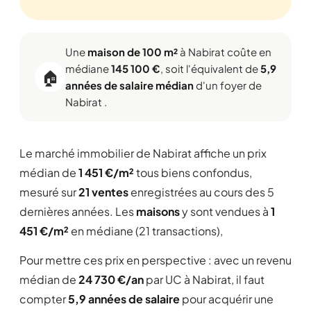
Une
maison de 100 m²
à Nabirat coûte en
médiane
145 100 €
, soit l'équivalent de
5,9
🏠
années de salaire médian
d'un foyer de
Nabirat .
Le marché immobilier de Nabirat affiche un prix
médian de
1 451 €/m²
tous biens confondus,
mesuré sur
21 ventes
enregistrées au cours des 5
dernières années. Les
maisons
y sont vendues à
1
451 €/m²
en médiane (21 transactions),
Pour mettre ces prix en perspective : avec un revenu
médian de
24 730 €/an
par UC à Nabirat, il faut
compter
5,9 années de salaire
pour acquérir une