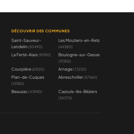
DÉCOUVRIR DES COMMUNES
Saint-Sauveur-
Les Moutiers-en-Retz
Lendelin
(50490)
(44580)
La Ferté-Alais
Boulogne-sur-Gesse
(91590)
(31350)
Courpière
Arnage
(63120)
(72230)
Plan-de-Cuques
Abreschviller
(57560)
(13380)
Beauzac
Cazouls-lès-Béziers
(43590)
(34370)