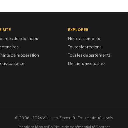
E SITE
EXPLORER
ources des données
Nos classements
artenaires
Toutes les régions
harte de modération
Tous les départements
ous contacter
Derniers avis postés
© 2006 - 2026 Villes-en-France.fr - Tous droits réservés
Mentions légales
Politique de confidentialité
Contact