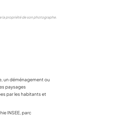
ste la propriété de son photographe.
ite, un déménagement ou
 des paysages
es par les habitants et
ie INSEE, parc