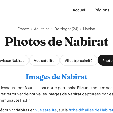
Accueil
Régions
France
›
Aquitaine
›
Dordogne (24)
›
Nabirat
Photos de Nabirat
Avis sur Nabirat
Vue satellite
Villes à proximité
Photo
Images de Nabirat
dessous sont fournies par notre partenaire
Flickr
et sont mises 
rrez retrouver de
nouvelles images de Nabirat
capturées par l
ommunauté Flickr.
écouvrir
Nabirat
en
vue satellite
, sur la
fiche détaillée de Nabira