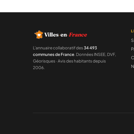
L
Villes
·
en
·
France
S
L'annuaire collaboratif des
34 493
P
communes de France
. Données INSEE, DVF,
C
Géorisques · Avis des habitants depuis
N
2006.