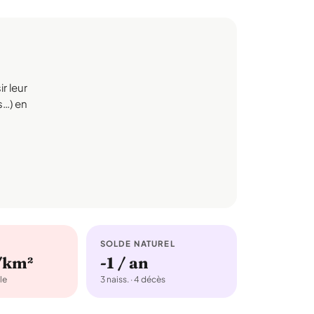
r leur
s…) en
SOLDE NATUREL
/km²
-1 / an
le
3 naiss. · 4 décès