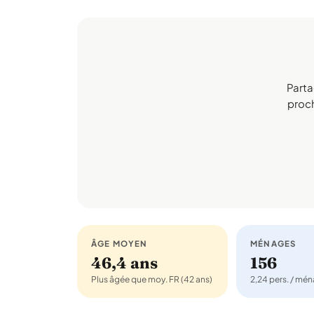
Parta
proch
ÂGE MOYEN
MÉNAGES
46,4 ans
156
Plus âgée que moy. FR (42 ans)
2,24 pers. / mé