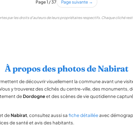
Page 1 / 37
Page suivante →
tes par les droits d'auteurs de leurs propriétaires respectifs. Chaque cliché re
À propos des photos de Nabirat
mettent de découvrir visuellement la commune avant une vis
 Vous y trouverez des clichés du centre-ville, des monuments,
rtement de
Dordogne
et des scènes de vie quotidienne capturé
et de
Nabirat
, consultez aussi sa
fiche détaillée
avec démograph
vices de santé et avis des habitants.