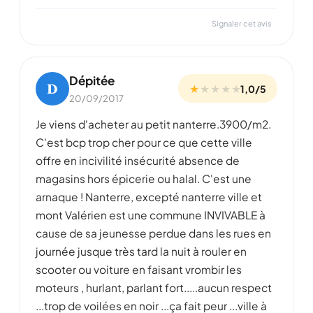
Signaler cet avis
Dépitée
D
★
★
★
★
★
1,0/5
20/09/2017
Je viens d'acheter au petit nanterre.3900/m2.
C'est bcp trop cher pour ce que cette ville
offre en incivilité insécurité absence de
magasins hors épicerie ou halal. C'est une
arnaque ! Nanterre, excepté nanterre ville et
mont Valérien est une commune INVIVABLE à
cause de sa jeunesse perdue dans les rues en
journée jusque très tard la nuit à rouler en
scooter ou voiture en faisant vrombir les
moteurs , hurlant, parlant fort.....aucun respect
...trop de voilées en noir ...ça fait peur ...ville à