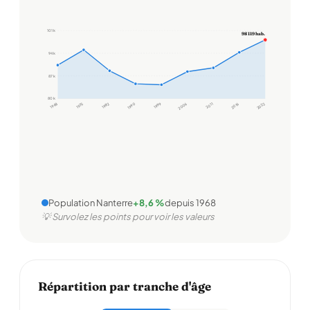
101 k
98 119 hab.
94 k
87 k
80 k
1968
1975
1982
1990
1999
2006
2011
2016
2022
Population Nanterre
+8,6 %
depuis 1968
💡 Survolez les points pour voir les valeurs
Répartition par tranche d'âge