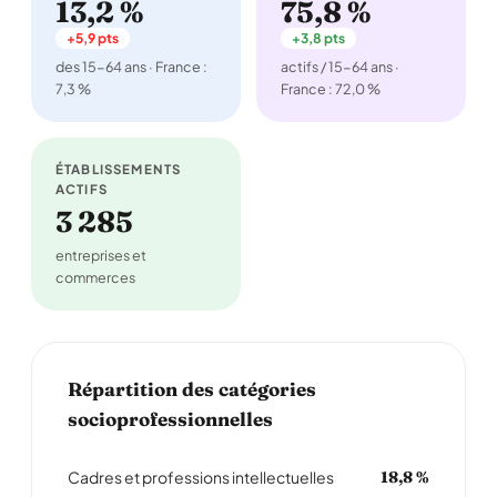
13,2 %
75,8 %
+5,9 pts
+3,8 pts
des 15-64 ans · France :
actifs / 15-64 ans ·
7,3 %
France : 72,0 %
ÉTABLISSEMENTS
ACTIFS
3 285
entreprises et
commerces
Répartition des catégories
socioprofessionnelles
Cadres et professions intellectuelles
18,8 %