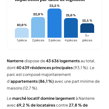
32,2 %
22,9 %
21,6 %
12,4 %
10,9 %
5+
1 pièce
2 pièces
3 pièces
4 pièces
pièces
Nanterre
dispose de
43 636 logements
au total,
dont
40 639 résidences principales
(93,1 %). Le
parc est composé majoritairement
d'
appartements (86,1 %)
avec une part minime de
maisons (12,7 %).
Le
marché locatif domine largement
à Nanterre
avec
69,2 % de locataires
contre
27,8 % de