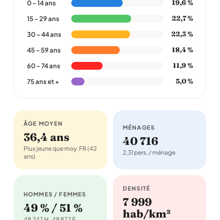
19,6 %
0 – 14 ans
22,7 %
15 – 29 ans
22,3 %
30 – 44 ans
18,4 %
45 – 59 ans
11,9 %
60 – 74 ans
5,0 %
75 ans et +
ÂGE MOYEN
MÉNAGES
36,4 ans
40 716
Plus jeune que moy. FR (42
2,31 pers. / ménage
ans)
DENSITÉ
HOMMES / FEMMES
7 999
49 % / 51 %
hab/km²
48 247 H · 49 872 F