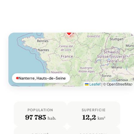
Nanterre, Hauts-de-Seine
Leaflet
|
© OpenStreetMap
POPULATION
SUPERFICIE
97 783
12,2
hab.
km²