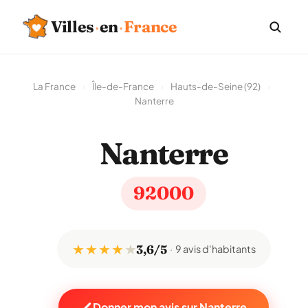
Villes
·
en
·
France
La France
›
Île-de-France
›
Hauts-de-Seine (92)
›
Nanterre
Nanterre
92000
★ ★ ★ ★
★
3,6/5
9 avis d'habitants
Donner mon avis sur Nanterre