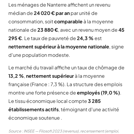
Les ménages de Nanterre affichent un revenu
médian de
24 020 € par an
par unité de
consommation, soit
comparable
à la moyenne
nationale de
23 880 €
, avec un revenu moyen de
45
295 €
. Le taux de pauvreté de
24,3 %
est
nettement supérieur à la moyenne nationale
, signe
d'une population modeste.
Le marché du travail affiche un taux de chômage de
13,2 %
,
nettement supérieur
à la moyenne
française (France : 7,3 %). La structure des emplois
montre une forte présence de
employés (19,0 %)
.
Le tissu économique local compte
3 285
établissements actifs
, témoignant d'une activité
économique soutenue .
Source : INSEE — Filosofi 2023 (revenus), recensement (emploi,