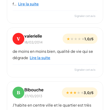
f…
Lire la suite
Signaler cet avis
valerielle
V
★
★
★
★
★
1,0/5
18/02/2014
de moins en moins bien, qualité de vie qui se
dégrade
Lire la suite
Signaler cet avis
Bibouche
B
★ ★ ★
★
★
3,0/5
27/10/2013
J'habite en centre ville et le quartier est très