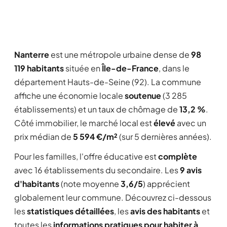
Nanterre
est une métropole urbaine dense de
98
119 habitants
située en
Île-de-France
, dans le
département Hauts-de-Seine (92). La commune
affiche une économie locale
soutenue
(3 285
établissements) et un taux de chômage de
13,2 %
.
Côté immobilier, le marché local est
élevé
avec un
prix médian de
5 594 €/m²
(sur 5 dernières années).
Pour les familles, l'offre éducative est
complète
avec 16 établissements du secondaire. Les
9 avis
d'habitants
(note moyenne
3,6/5
) apprécient
globalement leur commune. Découvrez ci-dessous
les
statistiques détaillées
, les
avis des habitants
et
toutes les
informations pratiques pour habiter à