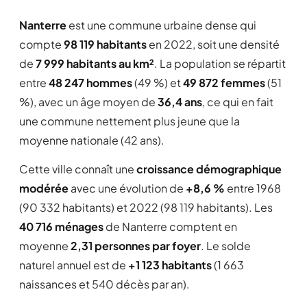
Nanterre
est une commune urbaine dense qui
compte
98 119 habitants
en 2022, soit une densité
de
7 999 habitants au km²
. La population se répartit
entre
48 247 hommes
(49 %) et
49 872 femmes
(51
%), avec un âge moyen de
36,4 ans
, ce qui en fait
une commune nettement plus jeune que la
moyenne nationale (42 ans).
Cette ville connaît une
croissance démographique
modérée
avec une évolution de
+8,6 %
entre 1968
(90 332 habitants) et 2022 (98 119 habitants). Les
40 716 ménages
de Nanterre comptent en
moyenne
2,31 personnes par foyer
. Le solde
naturel annuel est de
+1 123 habitants
(1 663
naissances et 540 décès par an).