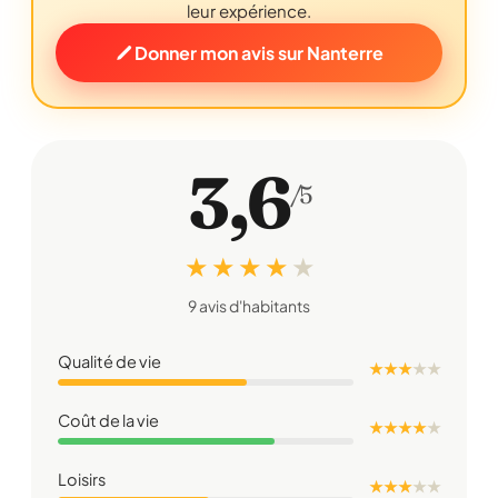
leur expérience.
Donner mon avis sur Nanterre
3,6
/5
★ ★ ★ ★
★
9 avis d'habitants
Qualité de vie
★ ★ ★
★
★
Coût de la vie
★ ★ ★ ★
★
Loisirs
★ ★ ★
★
★