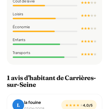
Coût de la vie
★ ★ ★
★
★
Loisirs
★ ★ ★
★
★
Économie
★ ★ ★
★
★
Enfants
★ ★ ★ ★
★
Transports
★ ★ ★ ★
★
1 avis d'habitant de Carrières-
sur-Seine
la fouine
L
★ ★ ★ ★
★
4,0/5
07/06/2009