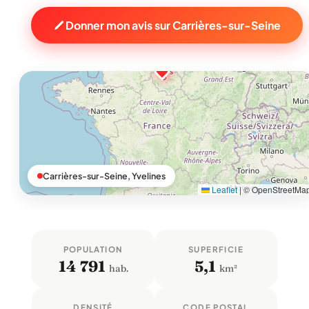
Donner mon avis sur Carrières-sur-Seine
Carrières-sur-Seine, Yvelines
Leaflet
|
© OpenStreetMa
POPULATION
SUPERFICIE
14 791
5,1
hab.
km²
DENSITÉ
CODE POSTAL