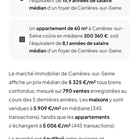
l'équivalent de
15,9 années de salaire
médian
d'un foyer de Carrières-sur-Seine .
Un
appartement de 60 m²
à Carrières-sur-
Seine coûte en médiane
300 360 €
, soit
🏢
l'équivalent de
8,1 années de salaire
médian
d'un foyer de Carrières-sur-Seine .
Le marché immobilier de Carrières-sur-Seine
affiche un prix médian de
5 325 €/m²
tous biens
confondus, mesuré sur
790 ventes
enregistrées au
cours des 5 dernières années. Les
maisons
y sont
vendues à
5 909 €/m²
en médiane (345
transactions), tandis que les
appartements
s'échangent à
5 006 €/m²
(445 transactions).
Le marché est
équilibré
entre maisons et