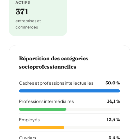
ACTIFS
371
entreprises et
commerces
Répartition des catégories
socioprofessionnelles
Cadres et professions intellectuelles
30,0 %
Professions intermédiaires
14,1 %
Employés
13,4 %
Ouvriers
5,4 %