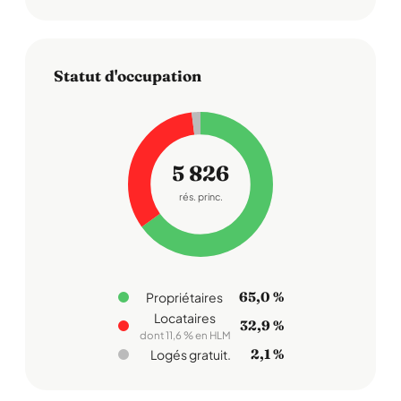
Statut d'occupation
5 826
rés. princ.
65,0 %
Propriétaires
Locataires
32,9 %
dont 11,6 % en HLM
2,1 %
Logés gratuit.