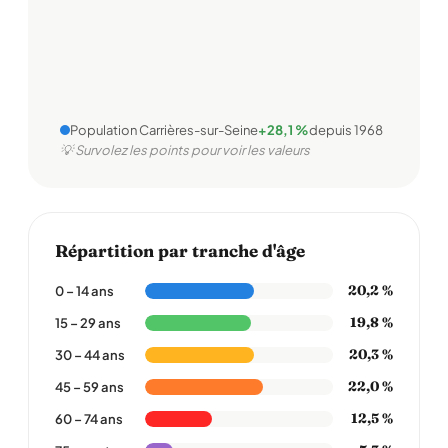
Population Carrières-sur-Seine
+28,1 %
depuis 1968
💡 Survolez les points pour voir les valeurs
Répartition par tranche d'âge
20,2 %
0 – 14 ans
19,8 %
15 – 29 ans
20,3 %
30 – 44 ans
22,0 %
45 – 59 ans
12,5 %
60 – 74 ans