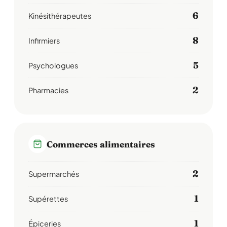
6
Kinésithérapeutes
8
Infirmiers
5
Psychologues
2
Pharmacies
Commerces alimentaires
2
Supermarchés
1
Supérettes
1
Épiceries