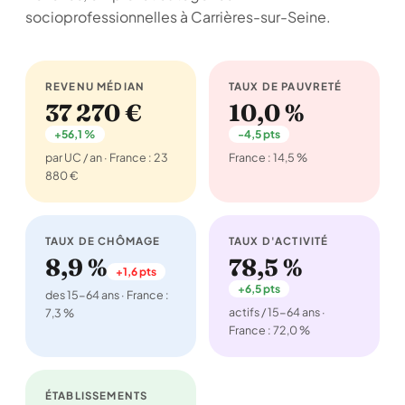
socioprofessionnelles à Carrières-sur-Seine.
REVENU MÉDIAN
TAUX DE PAUVRETÉ
37 270 €
10,0 %
+56,1 %
-4,5 pts
par UC / an · France : 23
France : 14,5 %
880 €
TAUX DE CHÔMAGE
TAUX D'ACTIVITÉ
8,9 %
78,5 %
+1,6 pts
+6,5 pts
des 15-64 ans · France :
actifs / 15-64 ans ·
7,3 %
France : 72,0 %
ÉTABLISSEMENTS