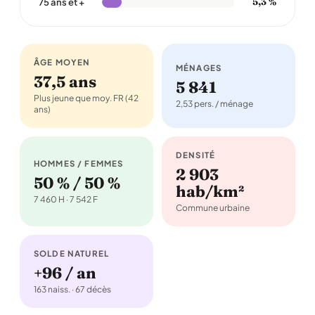
5,3 %
75 ans et +
ÂGE MOYEN
MÉNAGES
37,5 ans
5 841
Plus jeune que moy. FR (42
2,53 pers. / ménage
ans)
DENSITÉ
HOMMES / FEMMES
2 903
50 % / 50 %
hab/km²
7 460 H · 7 542 F
Commune urbaine
SOLDE NATUREL
+96 / an
163 naiss. · 67 décès