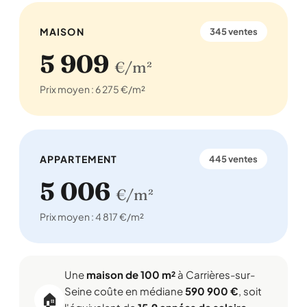
MAISON
345 ventes
5 909
€/m²
Prix moyen : 6 275 €/m²
APPARTEMENT
445 ventes
5 006
€/m²
Prix moyen : 4 817 €/m²
Une
maison de 100 m²
à Carrières-sur-
Seine coûte en médiane
590 900 €
, soit
🏠