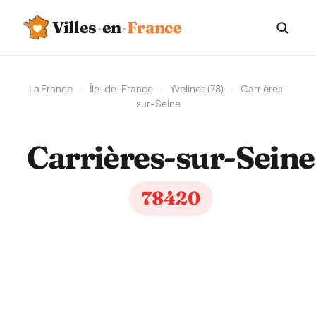
Villes
·
en
·
France
La France
›
Île-de-France
›
Yvelines (78)
›
Carrières-
sur-Seine
Carrières-sur-Seine
78420