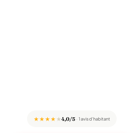
★ ★ ★ ★
★
4,0/5
1 avis d'habitant