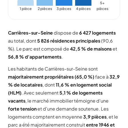
5+
1 pièce
2 pièces
3 pièces
4 pièces
pièces
Carrières-sur-Seine
dispose de
6 427 logements
au total, dont
5 826 résidences principales
(90,6
%). Le parc est composé de
42,5 % de maisons
et
56,8 % d'appartements
.
Les habitants de Carrières-sur-Seine sont
majoritairement propriétaires (65,0 %)
face à
32,9
% de locataires
, dont
11,6 % en logement social
(HLM)
. Avec seulement
5,1 % de logements
vacants
, le marché immobilier témoigne d'une
forte tension
et d'une demande soutenue. Les
logements comptent en moyenne
3,9 pièces
, et le
parc a été majoritairement construit
entre 1946 et