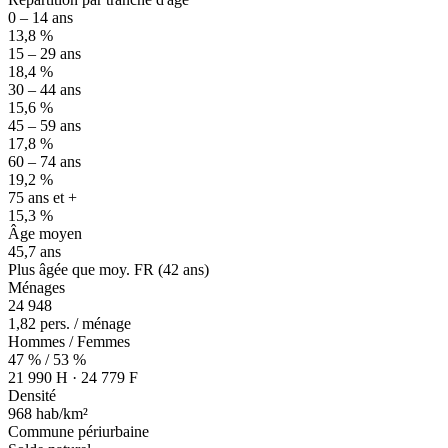
0 – 14 ans
13,8 %
15 – 29 ans
18,4 %
30 – 44 ans
15,6 %
45 – 59 ans
17,8 %
60 – 74 ans
19,2 %
75 ans et +
15,3 %
Âge moyen
45,7 ans
Plus âgée que moy. FR (42 ans)
Ménages
24 948
1,82 pers. / ménage
Hommes / Femmes
47 % / 53 %
21 990 H · 24 779 F
Densité
968 hab/km²
Commune périurbaine