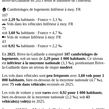
Brive-la-Gaillarde en 2025 selon le ministère de l'Intérieur.
🏠
Cambriolages de logements
Inférieur à moy. FR
107
soit
2,29 ‰
habitants
· France ≈ 3,3 ‰
🚗
Vols dans les véhicules
Inférieur à moy. FR
75
soit
1,60 ‰
habitants
· France ≈ 4,7 ‰
🔑
Vols de voiture
Inférieur à moy. FR
43
soit
0,92 ‰
habitants
· France ≈ 2,2 ‰
En
2025
, Brive-la-Gaillarde a enregistré
107 cambriolages de
logements
, soit un taux de
2,29 pour 1 000 habitants
. Ce niveau
est
inférieur à la moyenne nationale
(3,3 ‰), positionnant Brive-
la-Gaillarde dans un niveau de risque
modéré
.
Les vols dans véhicules sont
peu fréquents
avec
1,60 vols pour 1
000 habitants
, bien en-dessous de la moyenne nationale (4,7 ‰),
avec
75 vols dans véhicules
recensés en 2025.
Les vols de voiture y sont
rares
avec
0,92 pour 1 000 habitants
,
bien en-dessous de la moyenne nationale (2,2 ‰), soit
43
véhicule(s) volé(s)
en 2025.