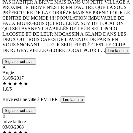
PAS HABITER A BRIVE MAIS DANS UN PETIT VILLAGE A
PROXIMITÉ. BRIVE N'EST RIEN D'AUTRE QUE LA SOUS
PRÉFECTURE DE LA CORRÈZE MAIS SE PREND POUR LE
CENTRE DU MONDE !!!! POPULATION IMBUVABLE DE
FAUX BOURGEOIS QUI ROULE EN SUV DE LOCATION
QUI SE PAVANENT HABILLÉS DE LEUR SEUL POLO
LACOSTE ET DE LEUR MOCASSIN A GLAND DANS LES
DEUX OU TROIS CAFÉS DE L'AVENUE DE PARIS EN
VOUS SNOBANT .... LEUR SEUL FIERTÉ C'EST LE CLUB
DE RUGBY, VIELLE GLOIRE LOCAL POUR L…
Lire la suite
Signaler cet avis
A
Angie
31/05/2017
★
★
★
★
★
1,0/5
Brive est une ville à EVITER !
Lire la suite
Signaler cet avis
B
brive la fiere
03/03/2008
★ ★
★
★
★