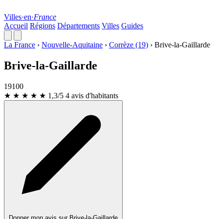
Villes
·
en
·
France
Accueil
Régions
Départements
Villes
Guides
La France
›
Nouvelle-Aquitaine
›
Corrèze (19)
›
Brive-la-Gaillarde
Brive-la-Gaillarde
19100
★
★
★
★
★
1,3/5
4 avis d'habitants
Donner mon avis sur Brive-la-Gaillarde
Leaflet
|
© OpenStreetMap