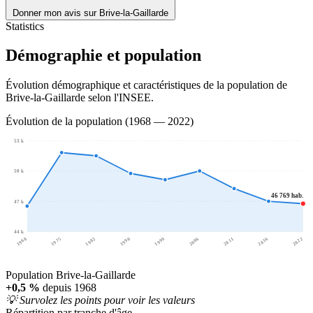
Donner mon avis sur Brive-la-Gaillarde
Statistics
Démographie et population
Évolution démographique et caractéristiques de la population de
Brive-la-Gaillarde selon l'INSEE.
Évolution de la population (1968 — 2022)
53 k
50 k
46 769 hab.
47 k
44 k
1968
1975
1982
1990
1999
2006
2011
2016
2022
Population Brive-la-Gaillarde
+0,5 %
depuis 1968
💡 Survolez les points pour voir les valeurs
Répartition par tranche d'âge