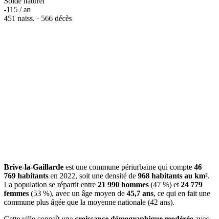
Solde naturel
-115 / an
451 naiss. · 566 décès
Brive-la-Gaillarde
est une commune périurbaine qui compte
46
769 habitants
en 2022, soit une densité de
968 habitants au km²
.
La population se répartit entre
21 990 hommes
(47 %) et
24 779
femmes
(53 %), avec un âge moyen de
45,7 ans
, ce qui en fait une
commune plus âgée que la moyenne nationale (42 ans).
Cette ville connaît une
croissance démographique modérée
avec