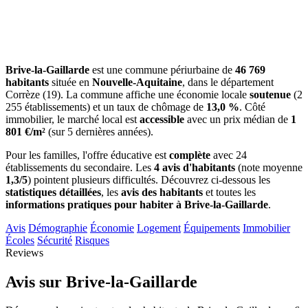
Brive-la-Gaillarde
est une commune périurbaine de
46 769
habitants
située en
Nouvelle-Aquitaine
, dans le département
Corrèze (19). La commune affiche une économie locale
soutenue
(2
255 établissements) et un taux de chômage de
13,0 %
. Côté
immobilier, le marché local est
accessible
avec un prix médian de
1
801 €/m²
(sur 5 dernières années).
Pour les familles, l'offre éducative est
complète
avec 24
établissements du secondaire. Les
4 avis d'habitants
(note moyenne
1,3/5
) pointent plusieurs difficultés. Découvrez ci-dessous les
statistiques détaillées
, les
avis des habitants
et toutes les
informations pratiques pour habiter à Brive-la-Gaillarde
.
Avis
Démographie
Économie
Logement
Équipements
Immobilier
Écoles
Sécurité
Risques
Reviews
Avis sur Brive-la-Gaillarde