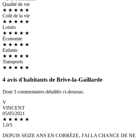
Qualité de vie
★ ★
★
★
★
Coût de la vie
★
★
★
★
★
Loisirs
★ ★
★
★
★
Économie
★ ★
★
★
★
Enfants
★
★
★
★
★
Transports
★ ★
★
★
★
4 avis d'habitants de Brive-la-Gaillarde
Dont 3 commentaires détaillés ci-dessous.
V
VINCENT
05/05/2021
★
★
★
★
★
1,0/5
DEPUIS SEIZE ANS EN CORRÈZE, J'AI LA CHANCE DE NE