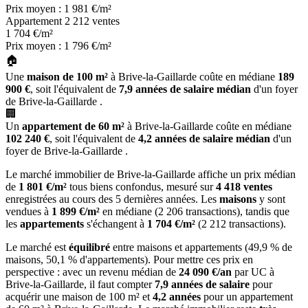
Prix moyen : 1 981 €/m²
Appartement
2 212 ventes
1 704
€/m²
Prix moyen : 1 796 €/m²
🏠
Une
maison de 100 m²
à Brive-la-Gaillarde coûte en médiane
189
900 €
, soit l'équivalent de
7,9 années de salaire médian
d'un foyer
de Brive-la-Gaillarde .
🏢
Un
appartement de 60 m²
à Brive-la-Gaillarde coûte en médiane
102 240 €
, soit l'équivalent de
4,2 années de salaire médian
d'un
foyer de Brive-la-Gaillarde .
Le marché immobilier de Brive-la-Gaillarde affiche un prix médian
de
1 801 €/m²
tous biens confondus, mesuré sur
4 418 ventes
enregistrées au cours des 5 dernières années. Les
maisons
y sont
vendues à
1 899 €/m²
en médiane (2 206 transactions), tandis que
les
appartements
s'échangent à
1 704 €/m²
(2 212 transactions).
Le marché est
équilibré
entre maisons et appartements (49,9 % de
maisons, 50,1 % d'appartements). Pour mettre ces prix en
perspective : avec un revenu médian de
24 090 €/an
par UC à
Brive-la-Gaillarde, il faut compter
7,9 années de salaire
pour
acquérir une maison de 100 m² et
4,2 années
pour un appartement