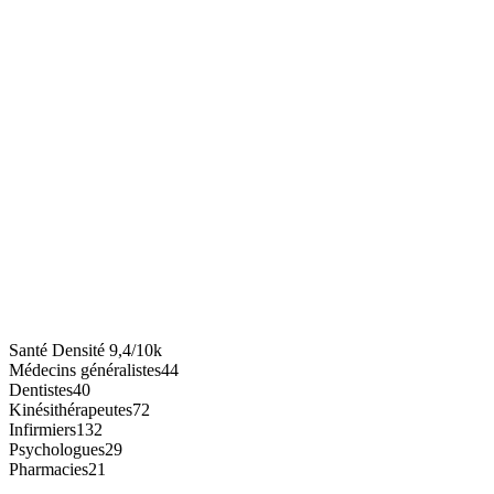
Santé
Densité
9,4/10k
Médecins généralistes
44
Dentistes
40
Kinésithérapeutes
72
Infirmiers
132
Psychologues
29
Pharmacies
21