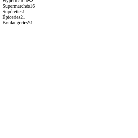
Hypermarchés
2
Supermarchés
16
Supérettes
1
Épiceries
21
Boulangeries
51