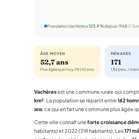
Population Vachères
+123,9 %
depuis 1968
💡 Sur
ÂGE MOYEN
MÉNAGES
52,7 ans
171
Plus âgée que moy. FR (42 ans)
1,86 pers. / mé
Vachères
est une commune rurale qui comp
km²
. La population se répartit entre
162 hom
ans
, ce qui en fait une commune plus âgée q
Cette ville connaît une
forte croissance dé
habitants) et 2022 (318 habitants). Les
171 m