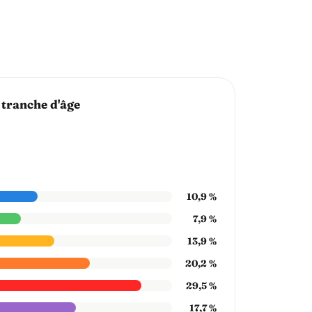
 tranche d'âge
10,9 %
7,9 %
13,9 %
20,2 %
29,5 %
17,7 %