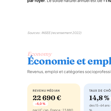
par foyer
. Le solde naturel annuel est de
-1 h
Sources : INSEE (recensement 2022)
Economy
Économie et empl
Revenus, emploi et catégories socioprofessi
REVENU MÉDIAN
TAUX DE CH
22 690 €
14,8 %
-5,0 %
des 15-64 ans ·
par UC / an · France : 23 880
%