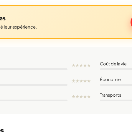
es
gé leur expérience.
Coût de la vie
★
★
★
★
★
Économie
★
★
★
★
★
Transports
★
★
★
★
★
es