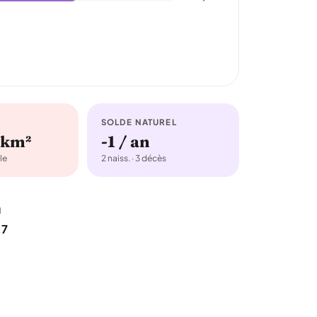
SOLDE NATUREL
/km²
-1 / an
le
2 naiss. · 3 décès
u
,7