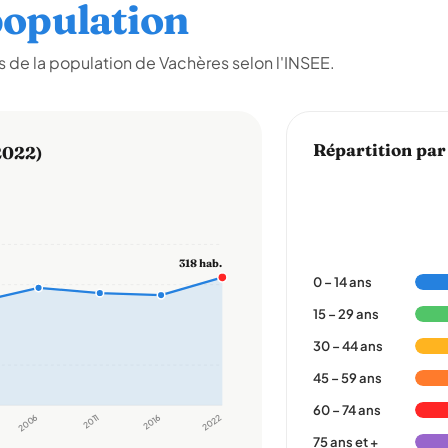
opulation
 de la population de Vachères selon l'INSEE.
Répartition par
2022)
318 hab.
0 – 14 ans
15 – 29 ans
30 – 44 ans
45 – 59 ans
60 – 74 ans
2006
2011
2016
2022
75 ans et +