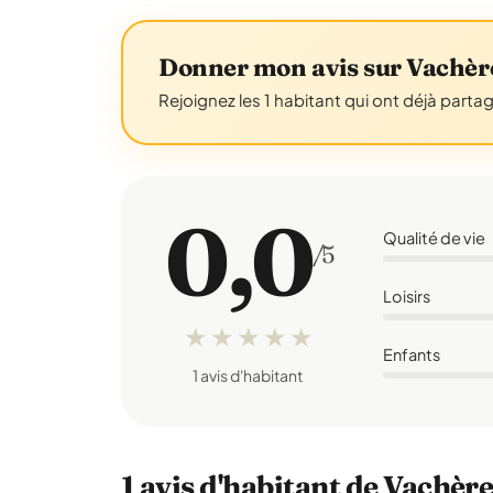
Donner mon avis sur Vachèr
Rejoignez les 1 habitant qui ont déjà parta
0,0
Qualité de vie
/5
Loisirs
★
★
★
★
★
Enfants
1 avis d'habitant
1 avis d'habitant de Vachèr