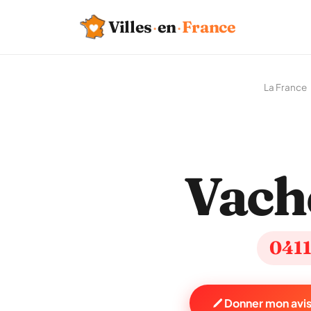
Villes
·
en
·
France
La France
Vach
041
Donner mon avis