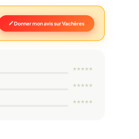
Donner mon avis sur Vachères
★
★
★
★
★
★
★
★
★
★
★
★
★
★
★