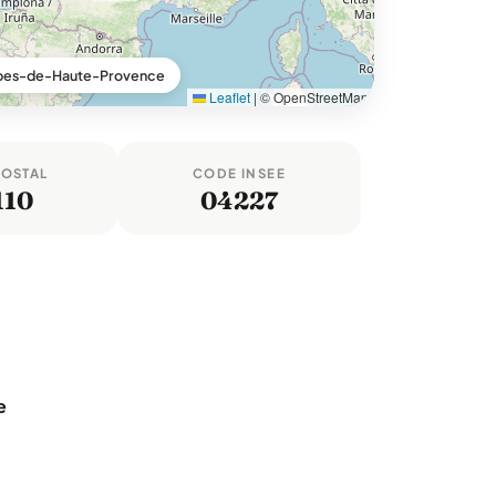
lpes-de-Haute-Provence
Leaflet
|
© OpenStreetMap
POSTAL
CODE INSEE
110
04227
e