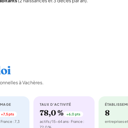
abitants
(2 naissances et 3 décès par an).
oi
onnelles à Vachères.
ÔMAGE
TAUX D'ACTIVITÉ
ÉTABLISSEM
78,0 %
8
+7,5 pts
+6,0 pts
 France : 7,3
actifs / 15-64 ans · France :
entreprises 
72,0 %