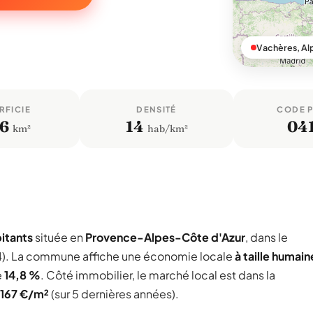
Vachères, A
RFICIE
DENSITÉ
CODE 
,6
14
04
km²
hab/km²
itants
située en
Provence-Alpes-Côte d'Azur
, dans le
. La commune affiche une économie locale
à taille humain
e
14,8 %
. Côté immobilier, le marché local est dans la
 167 €/m²
(sur 5 dernières années).