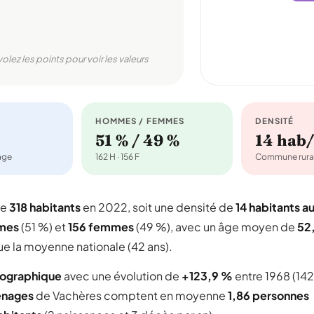
volez les points pour voir les valeurs
HOMMES / FEMMES
DENSITÉ
51 % / 49 %
14 hab
nage
162 H · 156 F
Commune rura
te
318 habitants
en 2022, soit une densité de
14 habitants a
mes
(51 %) et
156 femmes
(49 %), avec un âge moyen de
52
ue la moyenne nationale (42 ans).
mographique
avec une évolution de
+123,9 %
entre 1968 (142
énages
de Vachères comptent en moyenne
1,86 personnes