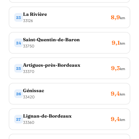
La Rivière
8,9
23
km
33126
Saint-Quentin-de-Baron
9,1
24
km
33750
Artigues-près-Bordeaux
9,3
25
km
33370
Génissac
9,4
26
km
33420
Lignan-de-Bordeaux
9,4
27
km
33360