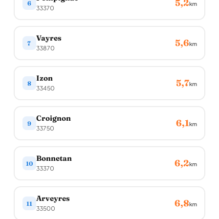
5,2
6
km
33370
Vayres
5,6
7
km
33870
Izon
5,7
8
km
33450
Croignon
6,1
9
km
33750
Bonnetan
6,2
10
km
33370
Arveyres
6,8
11
km
33500