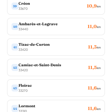
Créon
10,9
39
km
33670
Ambarès-et-Lagrave
11,0
40
km
33440
Tizac-de-Curton
11,3
41
km
33420
Camiac-et-Saint-Denis
11,5
42
km
33420
Floirac
11,6
43
km
33270
Lormont
11,6
44
km
33310