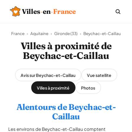
Villes
·
en
·
France
France
›
Aquitaine
›
Gironde (33)
›
Beychac-et-Caillau
Villes à proximité de
Beychac-et-Caillau
Avis sur Beychac-et-Caillau
Vue satellite
Villes à proximité
Photos
Alentours de Beychac-et-
Caillau
Les environs de Beychac-et-Caillau comptent