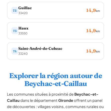
Guillac
14,9
72
km
33420
Haux
14,9
73
km
33550
Saint-André-de-Cubzac
14,9
74
km
33240
Explorer la région autour de
Beychac-et-Caillau
Les communes situées à proximité de
Beychac-et-
Caillau
dans le département
Gironde
offrent un panel
de découvertes : villages voisins, communes rurales ou