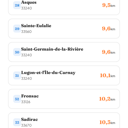
Asques
9,5
28
km
33240
Sainte-Eulalie
9,6
29
km
33560
Saint-Germain-de-la-Rivière
9,6
30
km
33240
Lugon-et-l'Île-du-Carnay
10,1
31
km
33240
Fronsac
10,2
32
km
33126
Sadirac
10,3
33
km
33670