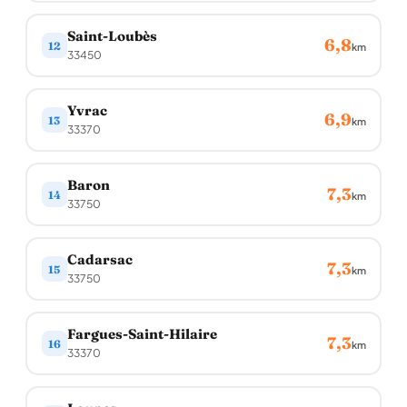
Saint-Loubès
6,8
12
km
33450
Yvrac
6,9
13
km
33370
Baron
7,3
14
km
33750
Cadarsac
7,3
15
km
33750
Fargues-Saint-Hilaire
7,3
16
km
33370