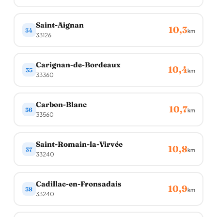
Saint-Aignan
10,3
34
km
33126
Carignan-de-Bordeaux
10,4
35
km
33360
Carbon-Blanc
10,7
36
km
33560
Saint-Romain-la-Virvée
10,8
37
km
33240
Cadillac-en-Fronsadais
10,9
38
km
33240