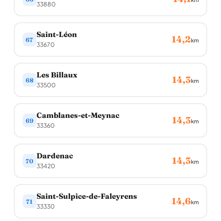
33880
Saint-Léon
14,2
67
km
33670
Les Billaux
14,3
68
km
33500
Camblanes-et-Meynac
14,3
69
km
33360
Dardenac
14,3
70
km
33420
Saint-Sulpice-de-Faleyrens
14,6
71
km
33330