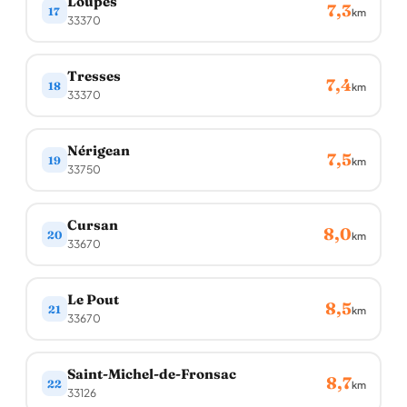
Loupes
7,3
17
km
33370
Tresses
7,4
18
km
33370
Nérigean
7,5
19
km
33750
Cursan
8,0
20
km
33670
Le Pout
8,5
21
km
33670
Saint-Michel-de-Fronsac
8,7
22
km
33126