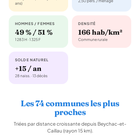
2,50 pers. / ménage
ans)
HOMMES / FEMMES
DENSITÉ
49 % / 51 %
166 hab/km²
1 283 H · 1 325 F
Commune rurale
SOLDE NATUREL
+15 / an
28 naiss. · 13 décès
Les 74 communes les plus
proches
Triées par distance croissante depuis Beychac-et-
Caillau (rayon 15 km).