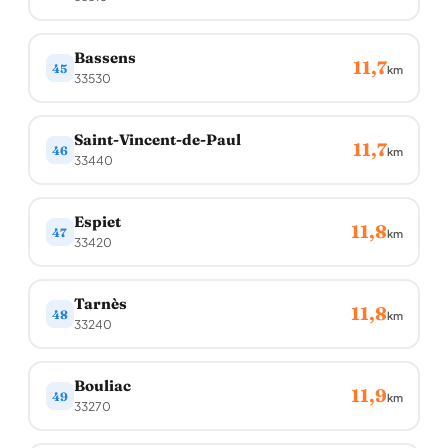
Bassens
11,7
45
km
33530
Saint-Vincent-de-Paul
11,7
46
km
33440
Espiet
11,8
47
km
33420
Tarnès
11,8
48
km
33240
Bouliac
11,9
49
km
33270