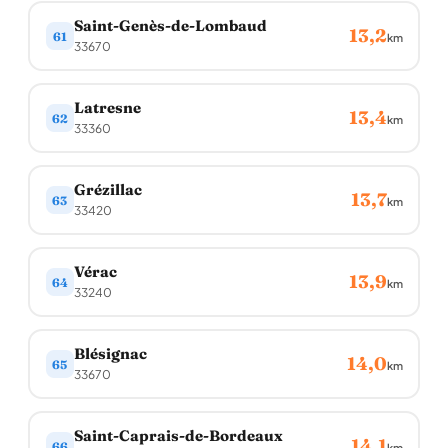
Saint-Genès-de-Lombaud
13,2
61
km
33670
Latresne
13,4
62
km
33360
Grézillac
13,7
63
km
33420
Vérac
13,9
64
km
33240
Blésignac
14,0
65
km
33670
Saint-Caprais-de-Bordeaux
14,1
66
km