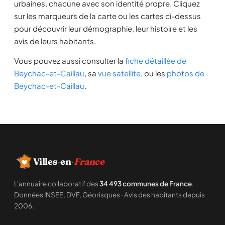
urbaines, chacune avec son identité propre. Cliquez
sur les marqueurs de la carte ou les cartes ci-dessus
pour découvrir leur démographie, leur histoire et les
avis de leurs habitants.
Vous pouvez aussi consulter la
fiche détaillée de
Beychac-et-Caillau
, sa
vue satellite
, ou les
photos de
Beychac-et-Caillau
.
Villes
·
en
·
France
L'annuaire collaboratif des
34 493 communes de France
.
Données INSEE, DVF, Géorisques · Avis des habitants depuis
2006.