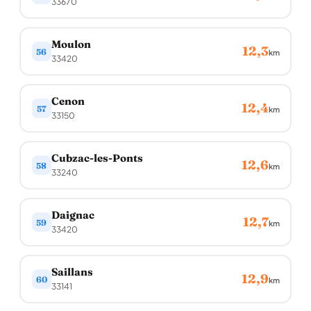
33670
Moulon
12,3
56
km
33420
Cenon
12,4
57
km
33150
Cubzac-les-Ponts
12,6
58
km
33240
Daignac
12,7
59
km
33420
Saillans
12,9
60
km
33141