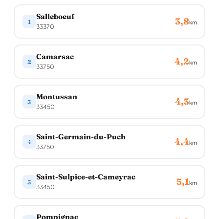
Salleboeuf
3,8
1
km
33370
Camarsac
4,2
2
km
33750
Montussan
4,3
3
km
33450
Saint-Germain-du-Puch
4,4
4
km
33750
Saint-Sulpice-et-Cameyrac
5,1
5
km
33450
Pompignac