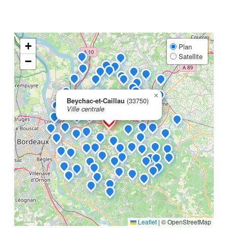
+
Plan
Satellite
−
×
Beychac-et-Caillau
(33750)
Ville centrale
Leaflet
|
© OpenStreetMap