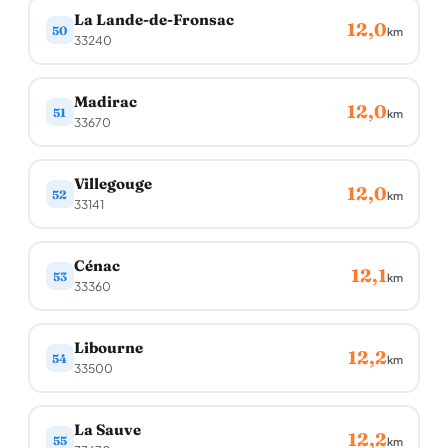
La Lande-de-Fronsac
12,0
50
km
33240
Madirac
12,0
51
km
33670
Villegouge
12,0
52
km
33141
Cénac
12,1
53
km
33360
Libourne
12,2
54
km
33500
La Sauve
12,2
55
km