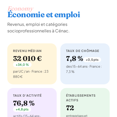
Economy
Économie et emploi
Revenus, emploi et catégories
socioprofessionnelles à Cénac.
REVENU MÉDIAN
TAUX DE CHÔMAGE
32 010 €
7,8 %
+0,5 pts
+34,0 %
des 15-64 ans · France :
par UC / an · France : 23
7,3 %
880 €
TAUX D'ACTIVITÉ
ÉTABLISSEMENTS
ACTIFS
76,8 %
72
+4,8 pts
entreprises et
actifs / 15-64 ans ·