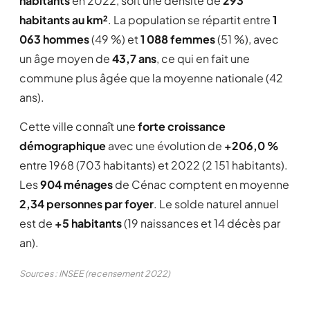
habitants
en 2022, soit une densité de
293
habitants au km²
. La population se répartit entre
1
063 hommes
(49 %) et
1 088 femmes
(51 %), avec
un âge moyen de
43,7 ans
, ce qui en fait une
commune plus âgée que la moyenne nationale (42
ans).
Cette ville connaît une
forte croissance
démographique
avec une évolution de
+206,0 %
entre 1968 (703 habitants) et 2022 (2 151 habitants).
Les
904 ménages
de Cénac comptent en moyenne
2,34 personnes par foyer
. Le solde naturel annuel
est de
+5 habitants
(19 naissances et 14 décès par
an).
Sources : INSEE (recensement 2022)