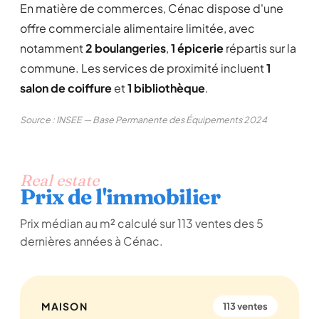
En matière de commerces, Cénac dispose d'une
offre commerciale alimentaire limitée, avec
notamment
2 boulangeries
,
1 épicerie
répartis sur la
commune. Les services de proximité incluent
1
salon de coiffure
et
1 bibliothèque
.
Source : INSEE — Base Permanente des Équipements 2024
Real estate
Prix de l'immobilier
Prix médian au m² calculé sur 113 ventes des 5
dernières années à Cénac.
MAISON
113 ventes