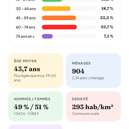
18,7 %
30 – 44 ans
22,2 %
45 – 59 ans
22,7 %
60 – 74 ans
7,1 %
75 ans et +
ÂGE MOYEN
MÉNAGES
43,7 ans
904
Plus âgée que moy. FR (42
2,34 pers. / ménage
ans)
HOMMES / FEMMES
DENSITÉ
49 % / 51 %
293 hab/km²
1 063 H · 1 088 F
Commune rurale