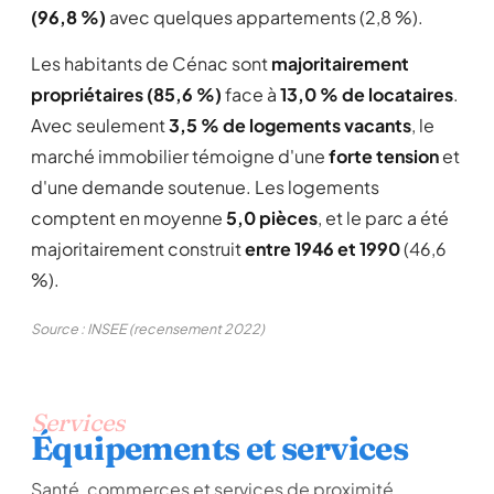
(96,8 %)
avec quelques appartements (2,8 %).
Les habitants de Cénac sont
majoritairement
propriétaires (85,6 %)
face à
13,0 % de locataires
.
Avec seulement
3,5 % de logements vacants
, le
marché immobilier témoigne d'une
forte tension
et
d'une demande soutenue. Les logements
comptent en moyenne
5,0 pièces
, et le parc a été
majoritairement construit
entre 1946 et 1990
(46,6
%).
Source : INSEE (recensement 2022)
Services
Équipements et services
Santé, commerces et services de proximité