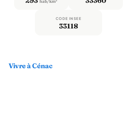
293
33360
hab/km²
CODE INSEE
33118
Vivre à Cénac