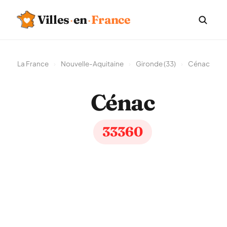
Villes
·
en
·
France
La France
›
Nouvelle-Aquitaine
›
Gironde (33)
›
Cénac
Cénac
33360