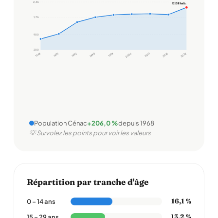
2,4 k
2 151 hab.
1,7 k
900
200
1968
1975
1982
1990
1999
2006
2011
2016
2022
Population Cénac
+206,0 %
depuis 1968
💡 Survolez les points pour voir les valeurs
Répartition par tranche d'âge
16,1 %
0 – 14 ans
13,2 %
15 – 29 ans