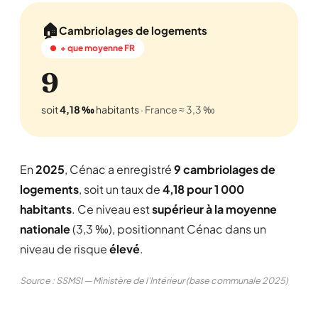
🏠
Cambriolages de logements
+ que moyenne FR
9
soit
4,18 ‰
habitants
· France ≈ 3,3 ‰
En
2025
, Cénac a enregistré
9 cambriolages de
logements
, soit un taux de
4,18 pour 1 000
habitants
. Ce niveau est
supérieur à la moyenne
nationale
(3,3 ‰), positionnant Cénac dans un
niveau de risque
élevé
.
Source : SSMSI — Ministère de l'Intérieur (base communale 2025)