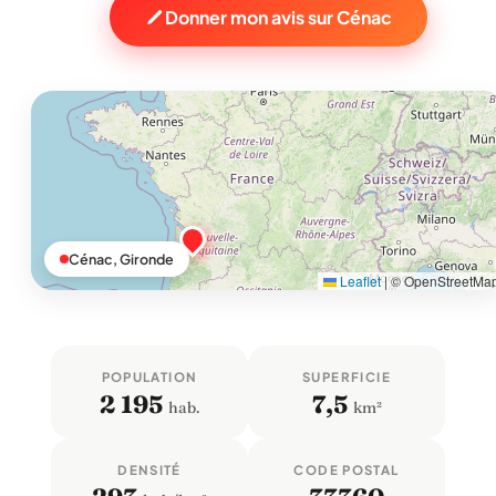
Donner mon avis sur Cénac
Cénac, Gironde
Leaflet
|
© OpenStreetMa
POPULATION
SUPERFICIE
2 195
7,5
hab.
km²
DENSITÉ
CODE POSTAL