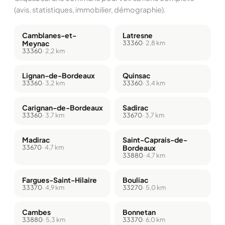
(avis, statistiques, immobilier, démographie).
Camblanes-et-
Latresne
Meynac
33360
· 2,8 km
33360
· 2,2 km
Lignan-de-Bordeaux
Quinsac
33360
· 3,2 km
33360
· 3,4 km
Carignan-de-Bordeaux
Sadirac
33360
· 3,7 km
33670
· 3,7 km
Madirac
Saint-Caprais-de-
33670
· 4,7 km
Bordeaux
33880
· 4,7 km
Fargues-Saint-Hilaire
Bouliac
33370
· 4,9 km
33270
· 5,0 km
Cambes
Bonnetan
33880
· 5,3 km
33370
· 6,0 km