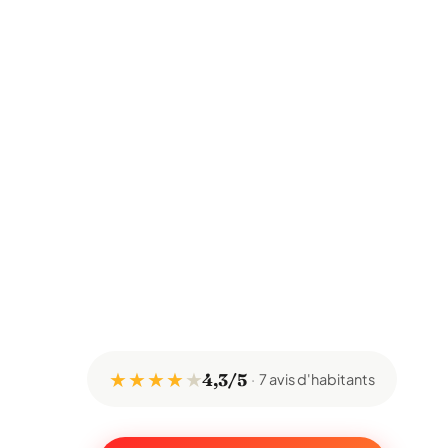
★ ★ ★ ★
★
4,3/5
7 avis d'habitants