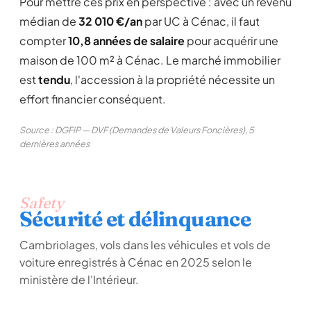
Pour mettre ces prix en perspective : avec un revenu
médian de
32 010 €/an
par UC à Cénac, il faut
compter
10,8 années de salaire
pour acquérir une
maison de 100 m² à Cénac. Le marché immobilier
est
tendu
, l'accession à la propriété nécessite un
effort financier conséquent.
Source : DGFiP — DVF (Demandes de Valeurs Foncières), 5
dernières années
Safety
Sécurité et délinquance
Cambriolages, vols dans les véhicules et vols de
voiture enregistrés à Cénac en 2025 selon le
ministère de l'Intérieur.