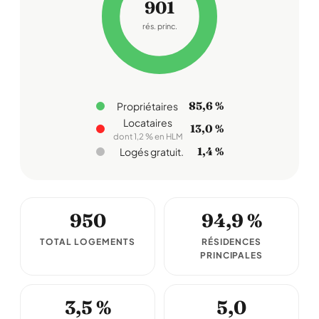
901
rés. princ.
85,6 %
Propriétaires
Locataires
13,0 %
dont 1,2 % en HLM
1,4 %
Logés gratuit.
950
94,9 %
TOTAL LOGEMENTS
RÉSIDENCES
PRINCIPALES
3,5 %
5,0