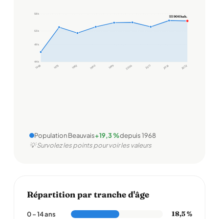
58 k
55 906 hab.
53 k
49 k
44 k
1968
1975
1982
1990
1999
2006
2011
2016
2022
Population Beauvais
+19,3 %
depuis 1968
💡 Survolez les points pour voir les valeurs
Répartition par tranche d'âge
18,5 %
0 – 14 ans