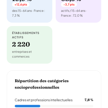
+12,6 pts
-3,7 pts
des 15-64 ans · France :
actifs / 15-64 ans ·
7,3 %
France : 72,0 %
ÉTABLISSEMENTS
ACTIFS
2 220
entreprises et
commerces
Répartition des catégories
socioprofessionnelles
Cadres et professions intellectuelles
7,8 %