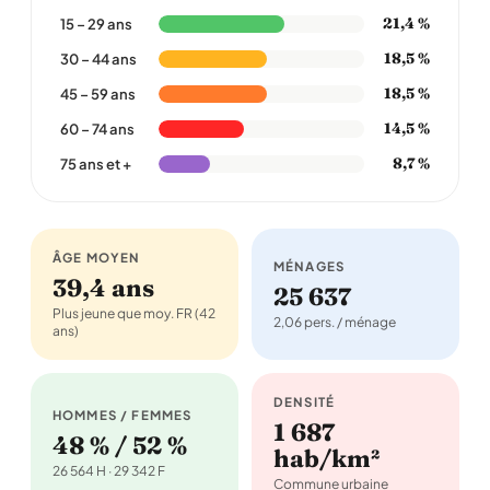
21,4 %
15 – 29 ans
18,5 %
30 – 44 ans
18,5 %
45 – 59 ans
14,5 %
60 – 74 ans
8,7 %
75 ans et +
ÂGE MOYEN
MÉNAGES
39,4 ans
25 637
Plus jeune que moy. FR (42
2,06 pers. / ménage
ans)
DENSITÉ
HOMMES / FEMMES
1 687
48 % / 52 %
hab/km²
26 564 H · 29 342 F
Commune urbaine