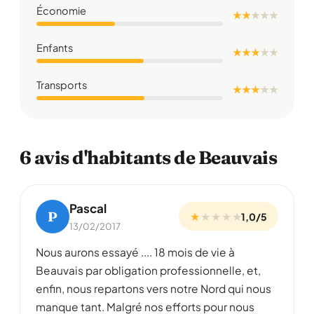
Économie
★ ★
★
★
★
Enfants
★ ★ ★
★
★
Transports
★ ★ ★
★
★
6 avis d'habitants de Beauvais
Pascal
P
★
★
★
★
★
1,0/5
13/02/2017
Nous aurons essayé .... 18 mois de vie à
Beauvais par obligation professionnelle, et,
enfin, nous repartons vers notre Nord qui nous
manque tant. Malgré nos efforts pour nous