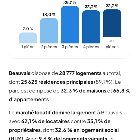
26,7 %
23,7 %
23,7 %
18,0 %
7,9 %
5+
1 pièce
2 pièces
3 pièces
4 pièces
pièces
Beauvais
dispose de
28 777 logements
au total,
dont
25 625 résidences principales
(89,1 %). Le
parc est composé de
32,3 % de maisons
et
66,8 %
d'appartements
.
Le
marché locatif domine largement
à Beauvais
avec
62,1 % de locataires
contre
35,1 % de
propriétaires
, dont
32,6 % en logement social
(HLM)
. Avec
9,6 % de logements vacants
, le