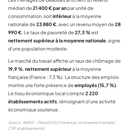
médian de
21 400 € par an
par unité de
consommation, soit
inférieur
à la moyenne
nationale de
23 880 €
, avec un revenu moyen de
28
990 €
. Le taux de pauvreté de
27,3 %
est
nettement supérieur à la moyenne nationale
, signe
d'une population modeste.
Le marché du travail affiche un taux de chômage de
19,9 %
,
nettement supérieur
à la moyenne
française (France : 7,3 %). La structure des emplois
montre une forte présence de
employés (15,7 %)
.
Le tissu économique local compte
2 220
établissements actifs
, témoignant d'une activité
économique soutenue .
Source : INSEE — Filosofi 2023 (revenus), recensement (emploi,
CSP, établissements)