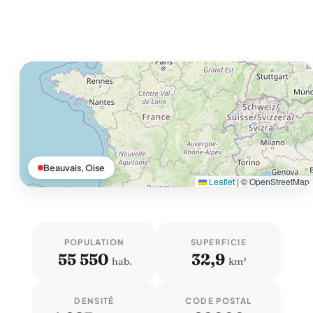
Beauvais, Oise
Leaflet
|
© OpenStreetMap
POPULATION
SUPERFICIE
55 550
32,9
hab.
km²
DENSITÉ
CODE POSTAL