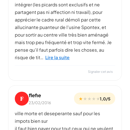
intégrer (les picards sont exclusifs et ne
partagent pas ni affection ni travail), pour
apprécier le cadre rural démoli par cette
allucinante puanteur de l'usine Spontex, et
pour sortir au centre ville très bien aménagé
mais trop peu fréquenté et trop vite fermé. Je
pense qu'il faut parfois dire les choses, au
risque de tit…
Lire la suite
Signaler cet avis
flefie
F
★
★
★
★
★
1,0/5
23/02/2016
ville morte et deseperante sauf pour les
impots bien sur
il faut bien payer pour tout ceux qui ne veulent