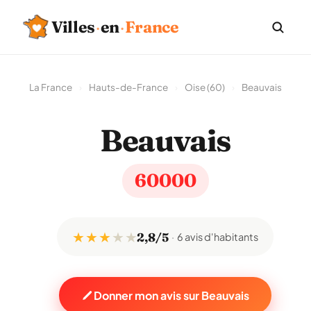
Villes
·
en
·
France
La France
›
Hauts-de-France
›
Oise (60)
›
Beauvais
Beauvais
60000
★ ★ ★
★
★
2,8/5
6 avis d'habitants
Donner mon avis sur Beauvais