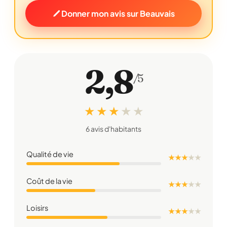
Donner mon avis sur Beauvais
2,8
/5
★ ★ ★
★
★
6 avis d'habitants
Qualité de vie
★ ★ ★
★
★
Coût de la vie
★ ★ ★
★
★
Loisirs
★ ★ ★
★
★