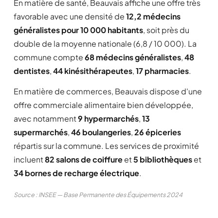
En matière de santé, Beauvais affiche une offre très
favorable avec une densité de
12,2 médecins
généralistes pour 10 000 habitants
, soit près du
double de la moyenne nationale (6,8 / 10 000). La
commune compte
68 médecins généralistes
,
48
dentistes
,
44 kinésithérapeutes
,
17 pharmacies
.
En matière de commerces, Beauvais dispose d'une
offre commerciale alimentaire bien développée,
avec notamment
9 hypermarchés
,
13
supermarchés
,
46 boulangeries
,
26 épiceries
répartis sur la commune. Les services de proximité
incluent
82 salons de coiffure
et
5 bibliothèques
et
34 bornes de recharge électrique
.
Source : INSEE — Base Permanente des Équipements 2024