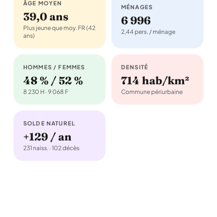
ÂGE MOYEN
MÉNAGES
39,0 ans
6 996
Plus jeune que moy. FR (42
2,44 pers. / ménage
ans)
HOMMES / FEMMES
DENSITÉ
48 % / 52 %
714 hab/km²
8 230 H · 9 068 F
Commune périurbaine
SOLDE NATUREL
+129 / an
231 naiss. · 102 décès