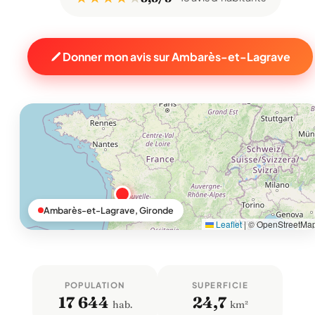
Donner mon avis sur Ambarès-et-Lagrave
Ambarès-et-Lagrave, Gironde
Leaflet
|
© OpenStreetMa
POPULATION
SUPERFICIE
17 644
24,7
hab.
km²