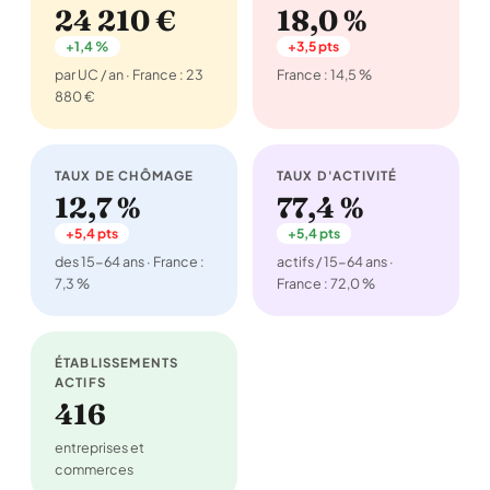
24 210 €
18,0 %
+1,4 %
+3,5 pts
par UC / an · France : 23
France : 14,5 %
880 €
TAUX DE CHÔMAGE
TAUX D'ACTIVITÉ
12,7 %
77,4 %
+5,4 pts
+5,4 pts
des 15-64 ans · France :
actifs / 15-64 ans ·
7,3 %
France : 72,0 %
ÉTABLISSEMENTS
ACTIFS
416
entreprises et
commerces