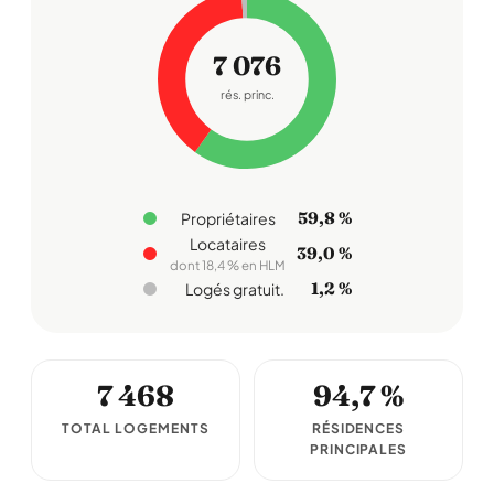
7 076
rés. princ.
59,8 %
Propriétaires
Locataires
39,0 %
dont 18,4 % en HLM
1,2 %
Logés gratuit.
7 468
94,7 %
TOTAL LOGEMENTS
RÉSIDENCES
PRINCIPALES