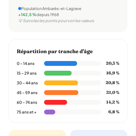
Population Ambarès-et-Lagrave
+142,5 %
depuis 1968
💡 Survolez les points pour voir les valeurs
Répartition par tranche d'âge
20,3 %
0 – 14 ans
16,9 %
15 – 29 ans
20,8 %
30 – 44 ans
21,0 %
45 – 59 ans
14,2 %
60 – 74 ans
6,8 %
75 ans et +