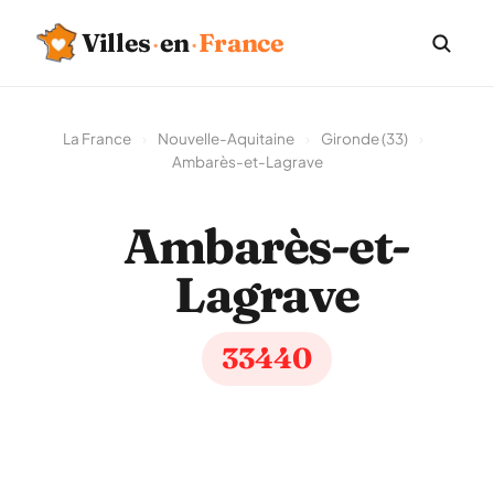
Villes
·
en
·
France
La France
›
Nouvelle-Aquitaine
›
Gironde (33)
›
Ambarès-et-Lagrave
Ambarès-et-
Lagrave
33440