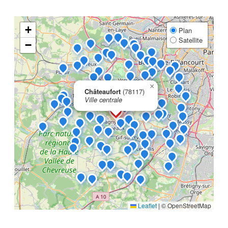
+
Plan
Satellite
−
×
Châteaufort
(78117)
Ville centrale
Leaflet
|
© OpenStreetMap