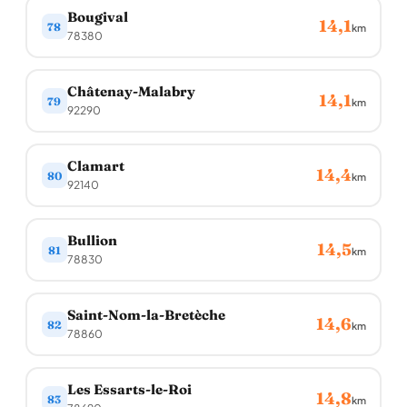
Bougival
14,1
78
km
78380
Châtenay-Malabry
14,1
79
km
92290
Clamart
14,4
80
km
92140
Bullion
14,5
81
km
78830
Saint-Nom-la-Bretèche
14,6
82
km
78860
Les Essarts-le-Roi
14,8
83
km