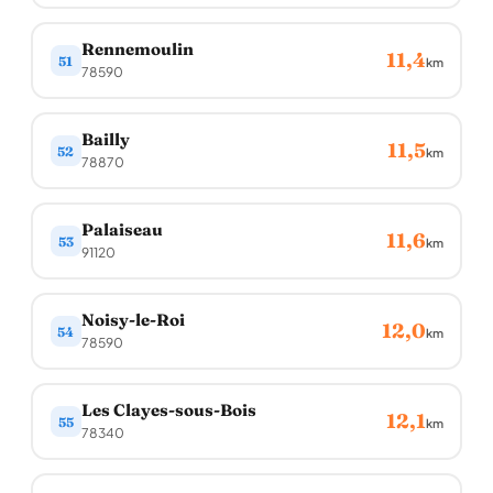
Rennemoulin
11,4
51
km
78590
Bailly
11,5
52
km
78870
Palaiseau
11,6
53
km
91120
Noisy-le-Roi
12,0
54
km
78590
Les Clayes-sous-Bois
12,1
55
km
78340