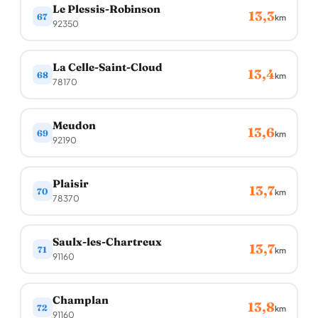
Le Plessis-Robinson
13,3
67
km
92350
La Celle-Saint-Cloud
13,4
68
km
78170
Meudon
13,6
69
km
92190
Plaisir
13,7
70
km
78370
Saulx-les-Chartreux
13,7
71
km
91160
Champlan
13,8
72
km
91160