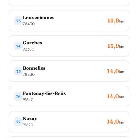
Louveciennes
13,9
73
km
78430
Garches
13,9
74
km
92380
Bonnelles
14,0
75
km
78830
Fontenay-lès-Briis
14,0
76
km
91640
Nozay
14,0
77
km
91620