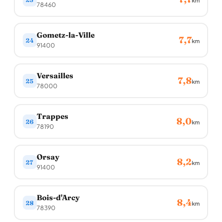
km
78460
Gometz-la-Ville
7,7
24
km
91400
Versailles
7,8
25
km
78000
Trappes
8,0
26
km
78190
Orsay
8,2
27
km
91400
Bois-d'Arcy
8,4
28
km
78390