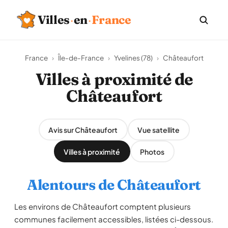
Villes
·
en
·
France
France
›
Île-de-France
›
Yvelines (78)
›
Châteaufort
Villes à proximité de
Châteaufort
Avis sur Châteaufort
Vue satellite
Villes à proximité
Photos
Alentours de Châteaufort
Les environs de Châteaufort comptent plusieurs
communes facilement accessibles, listées ci-dessous.