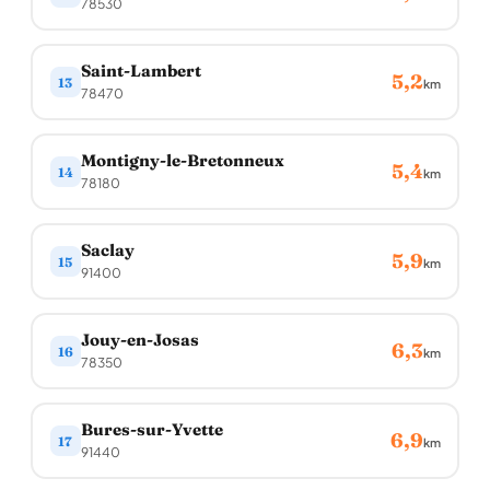
78530
Saint-Lambert
5,2
13
km
78470
Montigny-le-Bretonneux
5,4
14
km
78180
Saclay
5,9
15
km
91400
Jouy-en-Josas
6,3
16
km
78350
Bures-sur-Yvette
6,9
17
km
91440