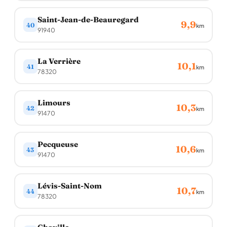
Saint-Jean-de-Beauregard
9,9
40
km
91940
La Verrière
10,1
41
km
78320
Limours
10,3
42
km
91470
Pecqueuse
10,6
43
km
91470
Lévis-Saint-Nom
10,7
44
km
78320