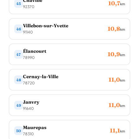
Chaville
10,7
45
km
92370
Villebon-sur-Yvette
10,8
46
km
91140
Élancourt
10,9
47
km
78990
Cernay-la-Ville
11,0
48
km
78720
Janvry
11,0
49
km
91640
Maurepas
11,1
50
km
78310