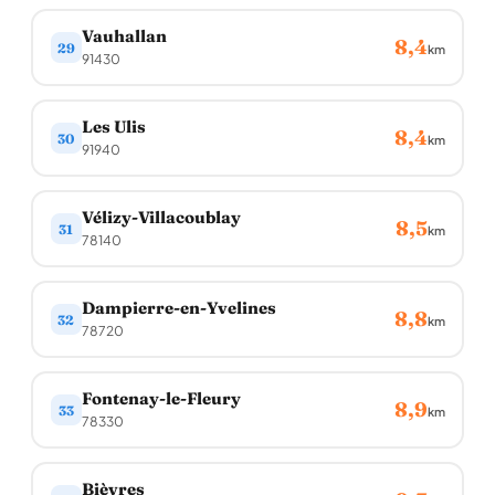
Vauhallan
8,4
29
km
91430
Les Ulis
8,4
30
km
91940
Vélizy-Villacoublay
8,5
31
km
78140
Dampierre-en-Yvelines
8,8
32
km
78720
Fontenay-le-Fleury
8,9
33
km
78330
Bièvres