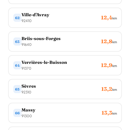
Ville-d'Avray
12,4
62
km
92410
Briis-sous-Forges
12,8
63
km
91640
Verrières-le-Buisson
12,9
64
km
91370
Sèvres
13,2
65
km
92310
Massy
13,3
66
km
91300