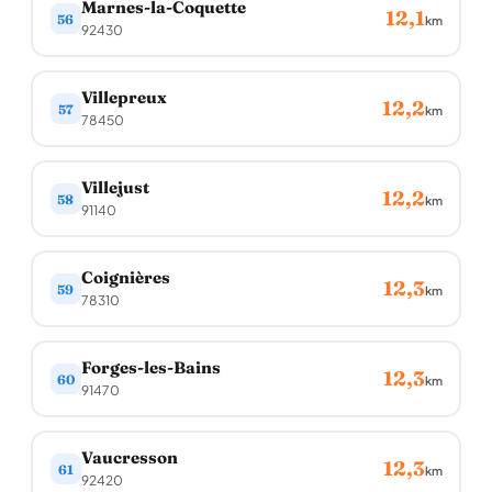
Marnes-la-Coquette
12,1
56
km
92430
Villepreux
12,2
57
km
78450
Villejust
12,2
58
km
91140
Coignières
12,3
59
km
78310
Forges-les-Bains
12,3
60
km
91470
Vaucresson
12,3
61
km
92420