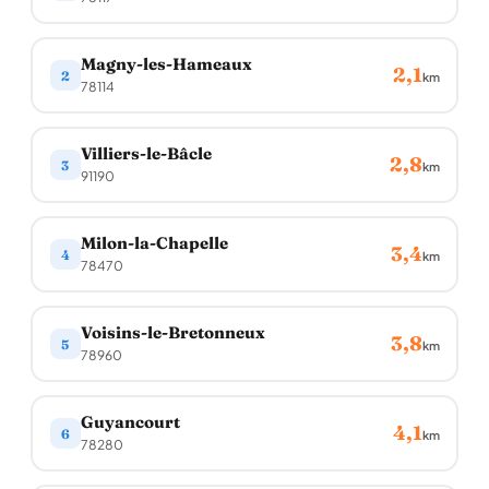
Magny-les-Hameaux
2,1
2
km
78114
Villiers-le-Bâcle
2,8
3
km
91190
Milon-la-Chapelle
3,4
4
km
78470
Voisins-le-Bretonneux
3,8
5
km
78960
Guyancourt
4,1
6
km
78280