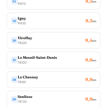
9,3
34
km
91570
Igny
9,3
35
km
91430
Viroflay
9,4
36
km
78220
Le Mesnil-Saint-Denis
9,6
37
km
78320
Le Chesnay
9,9
38
km
78150
Senlisse
9,9
39
km
78720