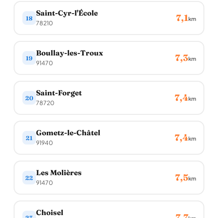
Saint-Cyr-l'École
7,1
18
km
78210
Boullay-les-Troux
7,3
19
km
91470
Saint-Forget
7,4
20
km
78720
Gometz-le-Châtel
7,4
21
km
91940
Les Molières
7,5
22
km
91470
Choisel
7,7
23