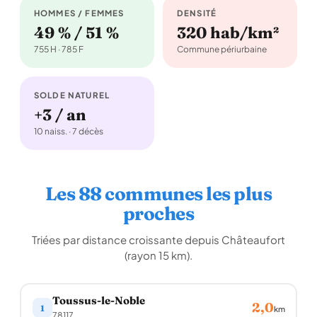
HOMMES / FEMMES
DENSITÉ
49 % / 51 %
320 hab/km²
755 H · 785 F
Commune périurbaine
SOLDE NATUREL
+3 / an
10 naiss. · 7 décès
Les 88 communes les plus
proches
Triées par distance croissante depuis Châteaufort
(rayon 15 km).
Toussus-le-Noble
2,0
1
km
78117