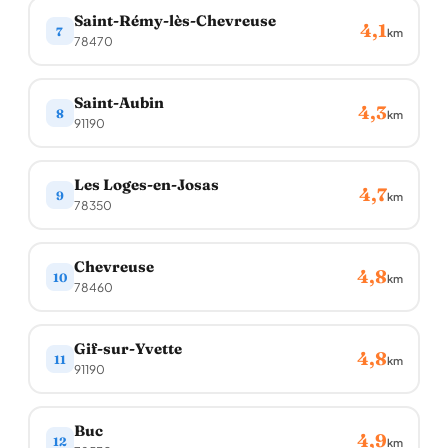
Saint-Rémy-lès-Chevreuse
4,1
7
km
78470
Saint-Aubin
4,3
8
km
91190
Les Loges-en-Josas
4,7
9
km
78350
Chevreuse
4,8
10
km
78460
Gif-sur-Yvette
4,8
11
km
91190
Buc
4,9
12
km