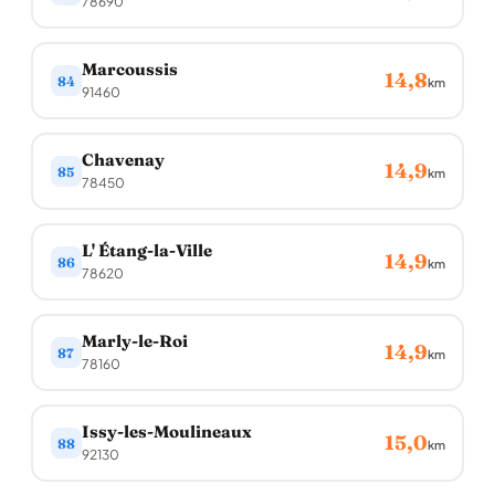
78690
Marcoussis
14,8
84
km
91460
Chavenay
14,9
85
km
78450
L' Étang-la-Ville
14,9
86
km
78620
Marly-le-Roi
14,9
87
km
78160
Issy-les-Moulineaux
15,0
88
km
92130