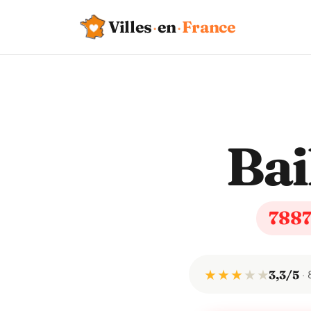
Villes
·
en
·
France
Bai
788
★ ★ ★
★
★
3,3/5