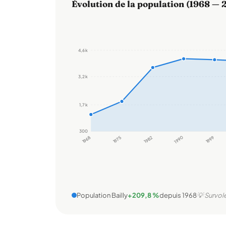
Évolution de la population (1968 — 
4,6 k
3,2 k
1,7 k
300
1968
1975
1982
1990
1999
Population Bailly
+209,8 %
depuis 1968
💡 Survole