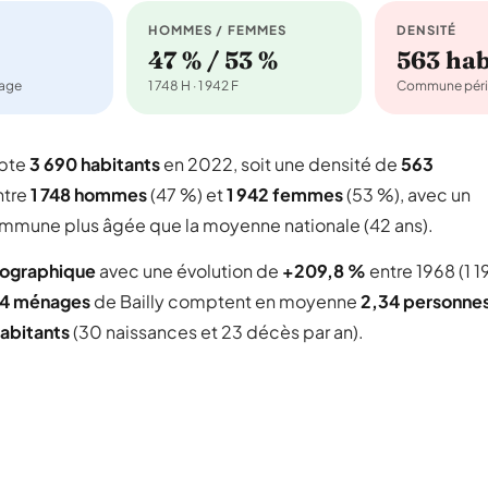
HOMMES / FEMMES
DENSITÉ
47 % / 53 %
563 ha
nage
1 748 H · 1 942 F
Commune péri
mpte
3 690 habitants
en 2022, soit une densité de
563
ntre
1 748 hommes
(47 %) et
1 942 femmes
(53 %), avec un
 commune plus âgée que la moyenne nationale (42 ans).
mographique
avec une évolution de
+209,8 %
entre 1968 (1 1
74 ménages
de Bailly comptent en moyenne
2,34 personne
abitants
(30 naissances et 23 décès par an).