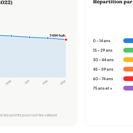
Répartition par
2022)
3 690 hab.
0 – 14 ans
15 – 29 ans
30 – 44 ans
45 – 59 ans
60 – 74 ans
2006
2011
2016
2022
75 ans et +
z les points pour voir les valeurs