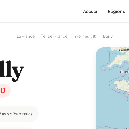
Accueil
Régions
La France
›
Île-de-France
›
Yvelines (78)
›
Bailly
lly
70
8 avis d'habitants