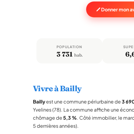
Donner mon avi
POPULATION
SUPE
3 731
6,
hab.
Vivre à Bailly
Bailly
est une commune périurbaine de
3 690
Yvelines (78). La commune affiche une écon
chômage de
5,3 %
. Côté immobilier, le mar
5 dernières années).