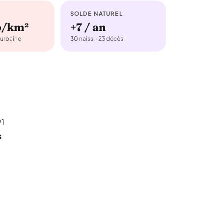
SOLDE NATUREL
b/km²
+7 / an
urbaine
30 naiss. · 23 décès
91
s