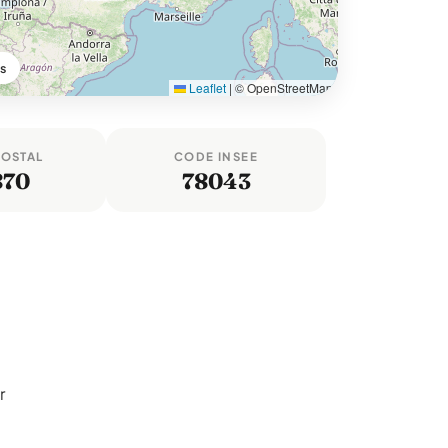
es
Leaflet
|
© OpenStreetMap
POSTAL
CODE INSEE
870
78043
r