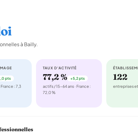
oi
nnelles à Bailly.
ÔMAGE
TAUX D'ACTIVITÉ
ÉTABLISSEM
77,2 %
122
,0 pts
+5,2 pts
 France : 7,3
actifs / 15-64 ans · France :
entreprises 
72,0 %
fessionnelles