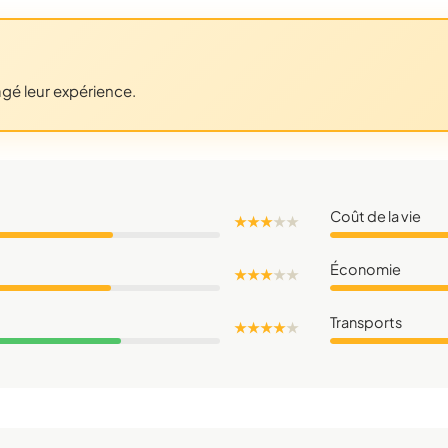
agé leur expérience.
Coût de la vie
★ ★ ★
★
★
Économie
★ ★ ★
★
★
Transports
★ ★ ★ ★
★