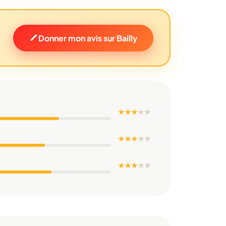
Donner mon avis sur Bailly
★ ★ ★
★
★
★ ★ ★
★
★
★ ★ ★
★
★