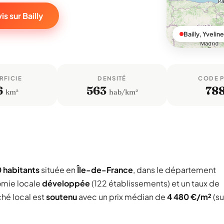
s sur Bailly
Bailly, Yvelin
RFICIE
DENSITÉ
CODE 
6
563
78
km²
hab/km²
 habitants
située en
Île-de-France
, dans le département
omie locale
développée
(122 établissements) et un taux de
ché local est
soutenu
avec un prix médian de
4 480 €/m²
(su