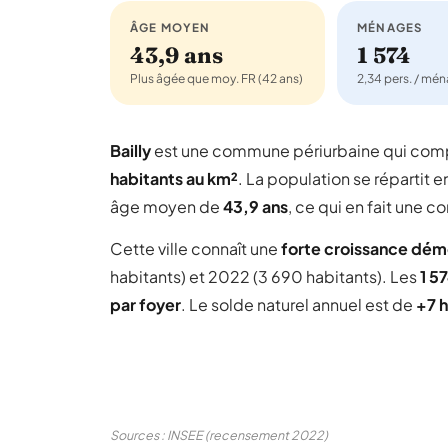
ÂGE MOYEN
MÉNAGES
43,9 ans
1 574
Plus âgée que moy. FR (42 ans)
2,34 pers. / mé
Bailly
est une commune périurbaine qui co
habitants au km²
. La population se répartit e
âge moyen de
43,9 ans
, ce qui en fait une
Cette ville connaît une
forte croissance dé
habitants) et 2022 (3 690 habitants). Les
1 5
par foyer
. Le solde naturel annuel est de
+7 h
Sources : INSEE (recensement 2022)