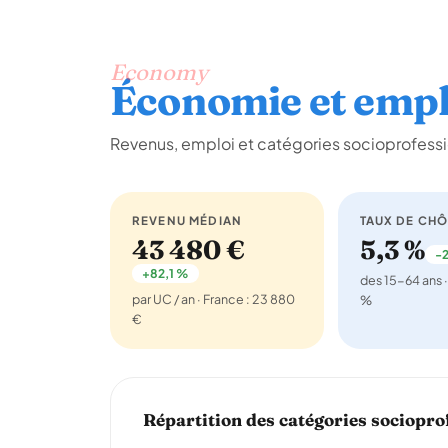
Economy
Économie et empl
Revenus, emploi et catégories socioprofessio
REVENU MÉDIAN
TAUX DE CH
43 480 €
5,3 %
-2
+82,1 %
des 15-64 ans ·
par UC / an · France : 23 880
%
€
Répartition des catégories sociopro