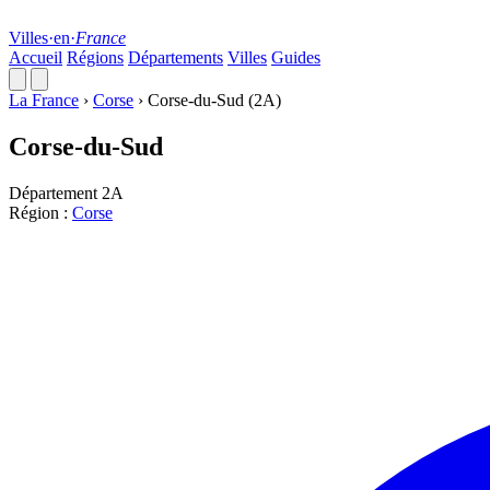
Villes
·
en
·
France
Accueil
Régions
Départements
Villes
Guides
La France
›
Corse
›
Corse-du-Sud (2A)
Corse-du-Sud
Département
2A
Région :
Corse