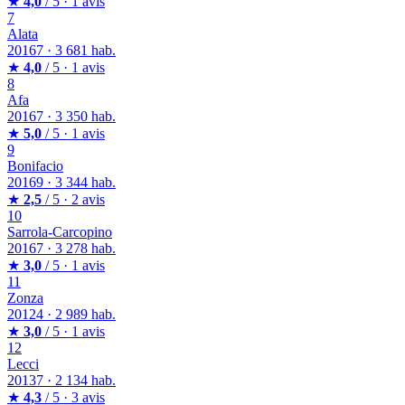
★
4,0
/ 5 · 1 avis
7
Alata
20167
·
3 681 hab.
★
4,0
/ 5 · 1 avis
8
Afa
20167
·
3 350 hab.
★
5,0
/ 5 · 1 avis
9
Bonifacio
20169
·
3 344 hab.
★
2,5
/ 5 · 2 avis
10
Sarrola-Carcopino
20167
·
3 278 hab.
★
3,0
/ 5 · 1 avis
11
Zonza
20124
·
2 989 hab.
★
3,0
/ 5 · 1 avis
12
Lecci
20137
·
2 134 hab.
★
4,3
/ 5 · 3 avis