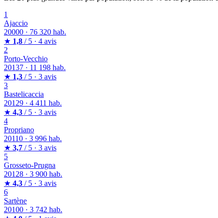
1
Ajaccio
20000
·
76 320 hab.
★
1,8
/ 5 · 4 avis
2
Porto-Vecchio
20137
·
11 198 hab.
★
1,3
/ 5 · 3 avis
3
Bastelicaccia
20129
·
4 411 hab.
★
4,3
/ 5 · 3 avis
4
Propriano
20110
·
3 996 hab.
★
3,7
/ 5 · 3 avis
5
Grosseto-Prugna
20128
·
3 900 hab.
★
4,3
/ 5 · 3 avis
6
Sartène
20100
·
3 742 hab.