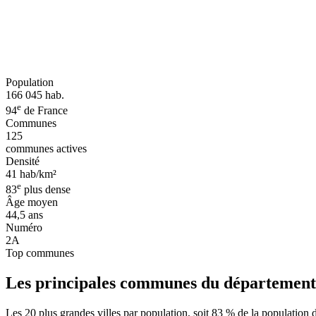
Population
166 045
hab.
e
94
de France
Communes
125
communes actives
Densité
41
hab/km²
e
83
plus dense
Âge moyen
44,5
ans
Numéro
2A
Top communes
Les principales communes du départemen
Les 20 plus grandes villes par population, soit 83 % de la population