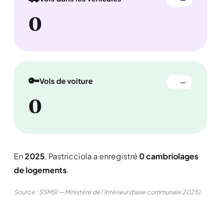
0
🔑
Vols de voiture
—
0
En
2025
, Pastricciola a enregistré
0 cambriolages
de logements
.
Source : SSMSI — Ministère de l'Intérieur (base communale 2025)