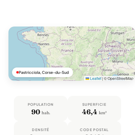
Pastricciola, Corse-du-Sud
Leaflet
|
© OpenStreetMap
POPULATION
SUPERFICIE
90
46,4
hab.
km²
DENSITÉ
CODE POSTAL