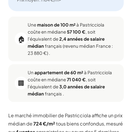
Une
maison de 100 m²
à Pastricciola
coûte en médiane
57 100 €
, soit
🏠
l'équivalent de
2,4 années de salaire
médian
français (revenu médian France :
23 880 €) .
Un
appartement de 60 m²
à Pastricciola
coûte en médiane
71 040 €
, soit
🏢
l'équivalent de
3,0 années de salaire
médian
français .
Le marché immobilier de Pastricciola affiche un prix
médian de
724 €/m²
tous biens confondus, mesuré
sur
4 ventes
enregistrées au cours des 5 dernières