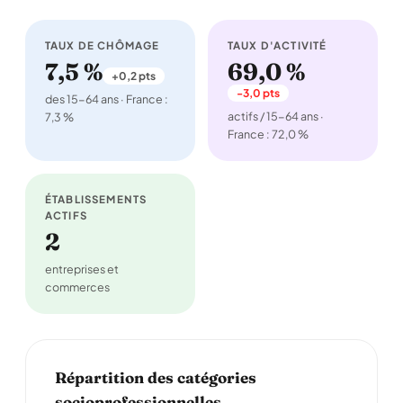
TAUX DE CHÔMAGE
TAUX D'ACTIVITÉ
7,5 %
69,0 %
+0,2 pts
-3,0 pts
des 15-64 ans · France :
actifs / 15-64 ans ·
7,3 %
France : 72,0 %
ÉTABLISSEMENTS
ACTIFS
2
entreprises et
commerces
Répartition des catégories
socioprofessionnelles