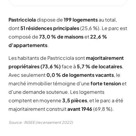
Pastricciola
dispose de
199 logements
au total,
dont
51 résidences principales
(25,6 %). Le parc est
composé de
73,0 % de maisons
et
22,6 %
d'appartements
.
Les habitants de Pastricciola sont
majoritairement
propriétaires (73,6 %)
face à
5,7 % de locataires
.
Avec seulement
0,0 % de logements vacants
, le
marché immobilier témoigne d'une
forte tension
et
d'une demande soutenue. Les logements
comptent en moyenne
3,5 pièces
, et le parc a été
majoritairement construit
avant 1946
(69,8 %).
Source : INSEE (recensement 2022)