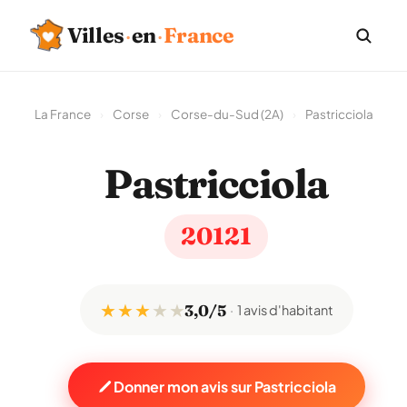
Villes
·
en
·
France
La France
›
Corse
›
Corse-du-Sud (2A)
›
Pastricciola
Pastricciola
20121
★ ★ ★
★
★
3,0/5
1 avis d'habitant
Donner mon avis sur Pastricciola