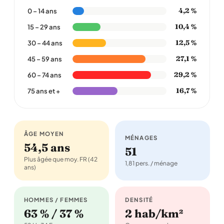
4,2 %
0 – 14 ans
10,4 %
15 – 29 ans
12,5 %
30 – 44 ans
27,1 %
45 – 59 ans
29,2 %
60 – 74 ans
16,7 %
75 ans et +
ÂGE MOYEN
MÉNAGES
54,5 ans
51
Plus âgée que moy. FR (42
1,81 pers. / ménage
ans)
HOMMES / FEMMES
DENSITÉ
63 % / 37 %
2 hab/km²