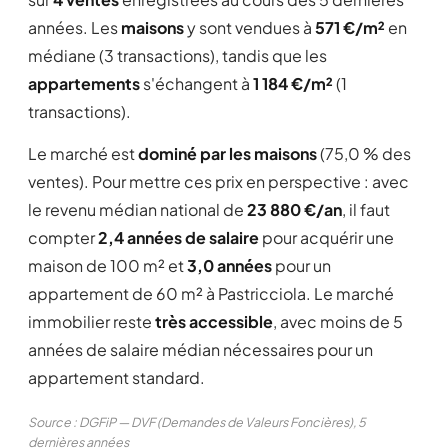
années. Les
maisons
y sont vendues à
571 €/m²
en
médiane (3 transactions), tandis que les
appartements
s'échangent à
1 184 €/m²
(1
transactions).
Le marché est
dominé par les maisons
(75,0 % des
ventes). Pour mettre ces prix en perspective : avec
le revenu médian national de
23 880 €/an
, il faut
compter
2,4 années de salaire
pour acquérir une
maison de 100 m² et
3,0 années
pour un
appartement de 60 m² à Pastricciola. Le marché
immobilier reste
très accessible
, avec moins de 5
années de salaire médian nécessaires pour un
appartement standard.
Source : DGFiP — DVF (Demandes de Valeurs Foncières), 5
dernières années