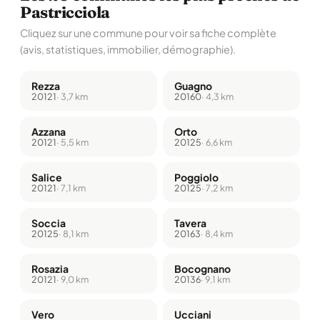
Pastricciola
Cliquez sur une commune pour voir sa fiche complète
(avis, statistiques, immobilier, démographie).
Rezza
Guagno
20121
· 3,7 km
20160
· 4,3 km
Azzana
Orto
20121
· 5,5 km
20125
· 6,6 km
Salice
Poggiolo
20121
· 7,1 km
20125
· 7,2 km
Soccia
Tavera
20125
· 8,1 km
20163
· 8,4 km
Rosazia
Bocognano
20121
· 9,0 km
20136
· 9,1 km
Vero
Ucciani