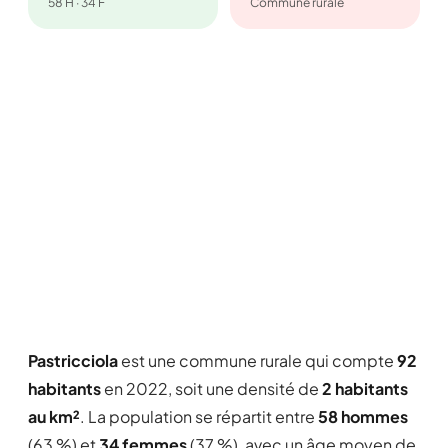
58 H · 34 F
Commune rurale
Pastricciola
est une commune rurale qui compte
92
habitants
en 2022, soit une densité de
2 habitants
au km²
. La population se répartit entre
58 hommes
(63 %) et
34 femmes
(37 %), avec un âge moyen de