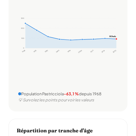
300
200
92 hab.
100
0
1968
1975
1982
1990
1999
2006
2011
2016
2022
Population Pastricciola
-63,1 %
depuis 1968
💡 Survolez les points pour voir les valeurs
Répartition par tranche d'âge