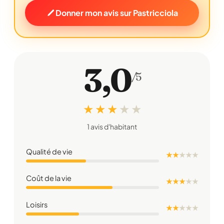
Donner mon avis sur Pastricciola
3,0
/5
★ ★ ★
★
★
1 avis d'habitant
Qualité de vie
★ ★
★
★
★
Coût de la vie
★ ★ ★
★
★
Loisirs
★ ★
★
★
★