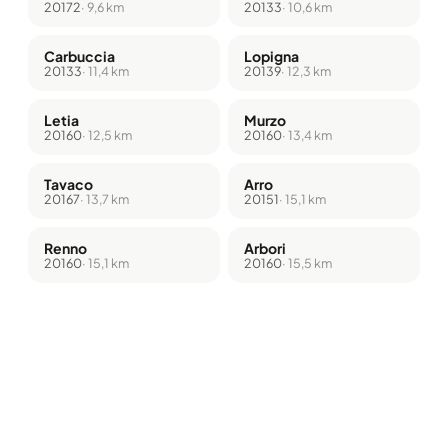
20172
· 9,6 km
20133
· 10,6 km
Carbuccia
Lopigna
20133
· 11,4 km
20139
· 12,3 km
Letia
Murzo
20160
· 12,5 km
20160
· 13,4 km
Tavaco
Arro
20167
· 13,7 km
20151
· 15,1 km
Renno
Arbori
20160
· 15,1 km
20160
· 15,5 km