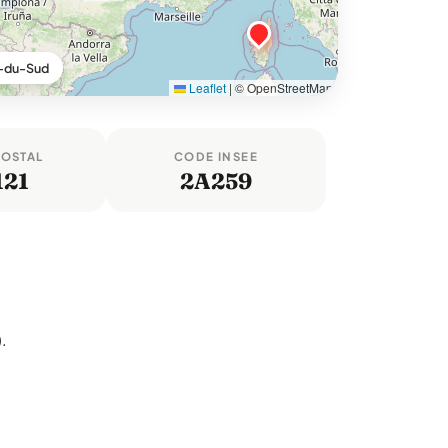
e-du-Sud
Leaflet
|
© OpenStreetMap
POSTAL
CODE INSEE
121
2A259
.