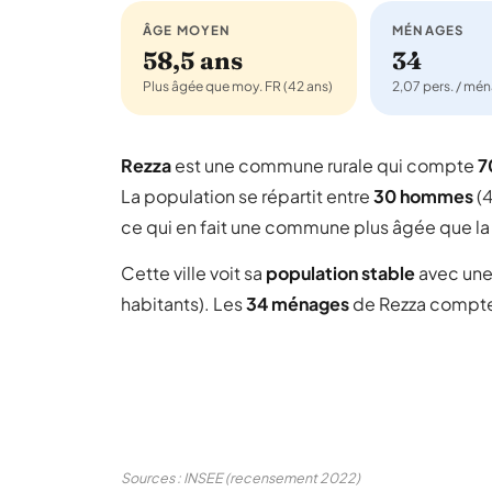
ÂGE MOYEN
MÉNAGES
58,5 ans
34
Plus âgée que moy. FR (42 ans)
2,07 pers. / mé
Rezza
est une commune rurale qui compte
7
La population se répartit entre
30 hommes
(4
ce qui en fait une commune plus âgée que la
Cette ville voit sa
population stable
avec une
habitants). Les
34 ménages
de Rezza compt
Sources : INSEE (recensement 2022)