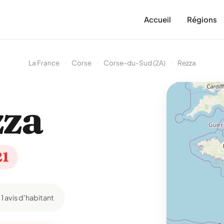
Accueil
Régions
La France
›
Corse
›
Corse-du-Sud (2A)
›
Rezza
zza
21
1 avis d'habitant