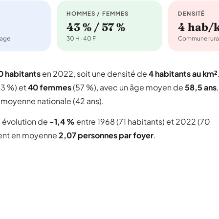
HOMMES / FEMMES
DENSITÉ
43 % / 57 %
4 hab/
nage
30 H · 40 F
Commune rura
0 habitants
en 2022, soit une densité de
4 habitants au km²
3 %) et
40 femmes
(57 %), avec un âge moyen de
58,5 ans
,
 moyenne nationale (42 ans).
 évolution de
-1,4 %
entre 1968 (71 habitants) et 2022 (70
ent en moyenne
2,07 personnes par foyer
.