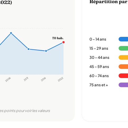
Répartition par
2022)
70 hab.
0 – 14 ans
15 – 29 ans
30 – 44 ans
45 – 59 ans
60 – 74 ans
2006
2011
2016
2022
75 ans et +
es points pour voir les valeurs