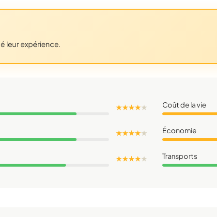
gé leur expérience.
Coût de la vie
★ ★ ★ ★
★
Économie
★ ★ ★ ★
★
Transports
★ ★ ★ ★
★