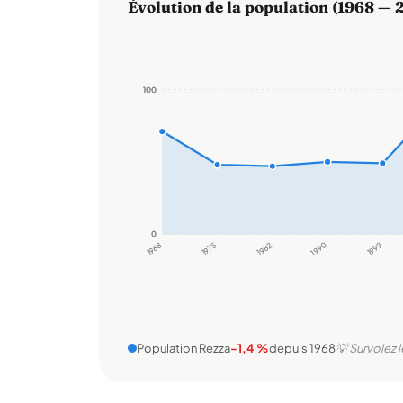
Évolution de la population (1968 — 
100
100
0
0
1968
1975
1982
1990
1999
Population Rezza
-1,4 %
depuis 1968
💡 Survolez l