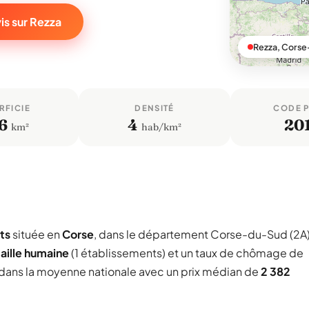
is sur Rezza
Rezza, Cors
RFICIE
DENSITÉ
CODE 
6
4
20
km²
hab/km²
ts
située en
Corse
, dans le département Corse-du-Sud (2A)
taille humaine
(1 établissements) et un taux de chômage de
t dans la moyenne nationale avec un prix médian de
2 382