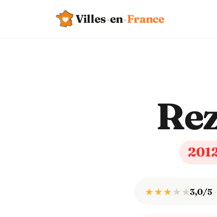
Villes
·
en
·
France
Re
201
★ ★ ★
★
★
3,0/5